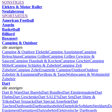
SONSTIGES
Elektro & Motor Roller
Neufahrzeug
SPORTARTEN
American Football
Angeln
Basketball
Billiard
Boxsport
Camping & Outdoor
alle anzeigen
Camping & Outdoor Elektrik
Camping Ausrüstung
Camping
Beleuchtung
Camping Grillen
Camping Grillen Gewürze &
Saucen
Camping Haushalt & Kochen
Camping Geschirr
Camping
Möbel
Camping Schlafen & Zubehör
Camping Zelt
Zubehör
Camping Zelte
Ersatzteile Camping/Outdoor
Outdoor
Zubehör & Equipment
Pavillons & Tarps
Wohnwagen & Wohnmobil
Zubehör
Dart
alle anzeigen
Dart B-Ware
Dart Barrels
Dart Bundles
Dart Einstiegspakete
Dart
Flights
Dart Geschenke
Dart SALE%
Dart Sets
Dart Shirts &
Trikots
Dart Sixpacks
Dart Special Angebote
Dart
Taschen
Dartboards
Dartboardszubehör
Dartpfeile
Softdarts
Steeldarts
Da
Equipment
Dartspitzen
Dartzubehör
Elektronische Dartboards