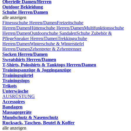
Oberteile Damen/Herren
Outdoor Bekleidung
Schuhe Herren/Damen
alle anzeigen
Fitnessschuhe Herren/Damen
Freizeitschuhe
Herren/Damen
Hüttenschuhe Herren/Damen
Multifunktionsschuhe
Herren/Damen
Outdoorschuhe
Sandalen
Schuhe Zubehör &
Pflege
Sneaker Herren/Damen
Trekkingschuhe
Herren/Damen
Winterschuhe & Winterstiefel
Herren/Damen
Zehentreter & Zehentrenner
Socken Herren/Damen
Sweatshirts Herren/Damen
T-Shirts, Poloshirts & Tanktops Herren/Damen
Trainingsanzüge & Jogginganzüge
Trainingsgürtel
Trainingstops
Trikots
Unterwäsche
AUSRÜSTUNG
Accessoires
Bandagen
Massagegeräte
Mundschutz & Nasenschutz
Rucksack, Taschen, Beutel & Koffer
alle anzeigen