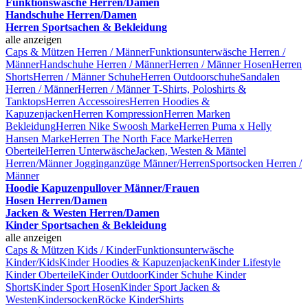
Funktionswäsche Herren/Damen
Handschuhe Herren/Damen
Herren Sportsachen & Bekleidung
alle anzeigen
Caps & Mützen Herren / Männer
Funktionsunterwäsche Herren /
Männer
Handschuhe Herren / Männer
Herren / Männer Hosen
Herren
Shorts
Herren / Männer Schuhe
Herren Outdoorschuhe
Sandalen
Herren / Männer
Herren / Männer T-Shirts, Poloshirts &
Tanktops
Herren Accessoires
Herren Hoodies &
Kapuzenjacken
Herren Kompression
Herren Marken
Bekleidung
Herren Nike Swoosh Marke
Herren Puma x Helly
Hansen Marke
Herren The North Face Marke
Herren
Oberteile
Herren Unterwäsche
Jacken, Westen & Mäntel
Herren/Männer
Jogginganzüge Männer/Herren
Sportsocken Herren /
Männer
Hoodie Kapuzenpullover Männer/Frauen
Hosen Herren/Damen
Jacken & Westen Herren/Damen
Kinder Sportsachen & Bekleidung
alle anzeigen
Caps & Mützen Kids / Kinder
Funktionsunterwäsche
Kinder/Kids
Kinder Hoodies & Kapuzenjacken
Kinder Lifestyle
Kinder Oberteile
Kinder Outdoor
Kinder Schuhe
Kinder
Shorts
Kinder Sport Hosen
Kinder Sport Jacken &
Westen
Kindersocken
Röcke Kinder
Shirts