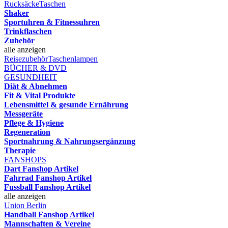
Rucksäcke
Taschen
Shaker
Sportuhren & Fitnessuhren
Trinkflaschen
Zubehör
alle anzeigen
Reisezubehör
Taschenlampen
BÜCHER & DVD
GESUNDHEIT
Diät & Abnehmen
Fit & Vital Produkte
Lebensmittel & gesunde Ernährung
Messgeräte
Pflege & Hygiene
Regeneration
Sportnahrung & Nahrungsergänzung
Therapie
FANSHOPS
Dart Fanshop Artikel
Fahrrad Fanshop Artikel
Fussball Fanshop Artikel
alle anzeigen
Union Berlin
Handball Fanshop Artikel
Mannschaften & Vereine