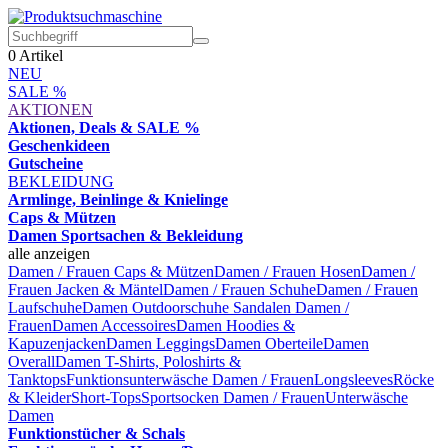
0
Artikel
NEU
SALE %
AKTIONEN
Aktionen, Deals & SALE %
Geschenkideen
Gutscheine
BEKLEIDUNG
Armlinge, Beinlinge & Knielinge
Caps & Mützen
Damen Sportsachen & Bekleidung
alle anzeigen
Damen / Frauen Caps & Mützen
Damen / Frauen Hosen
Damen /
Frauen Jacken & Mäntel
Damen / Frauen Schuhe
Damen / Frauen
Laufschuhe
Damen Outdoorschuhe
Sandalen Damen /
Frauen
Damen Accessoires
Damen Hoodies &
Kapuzenjacken
Damen Leggings
Damen Oberteile
Damen
Overall
Damen T-Shirts, Poloshirts &
Tanktops
Funktionsunterwäsche Damen / Frauen
Longsleeves
Röcke
& Kleider
Short-Tops
Sportsocken Damen / Frauen
Unterwäsche
Damen
Funktionstücher & Schals