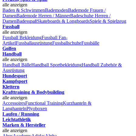
alle anzeigen
Baden & Schwimmen
Bademoden
Bademode Frauen /
Damen
Bademode Herren / Männer
Badeschuhe Herren /
Damen
Badesspaß
Skateboards & Longboards
Spiele & Spielzeug
Fussball
alle anzeigen
Fussball Bekleidung
Fussball Fan-
Artikel
Fussballausrüstung
Fussballschuhe
Fussbälle
Golfen
Handball
alle anzeigen
Handball Bälle
Handball Sportbekleidung
Handball Zubehör &
Ausrüstung
Hundesport
Kampfsport
Klettern
Krafttraining & Bodybuilding
alle anzeigen
Accessoires
Functional Training
Kurzhanteln &
Langhanteln
Plyoboxen
Laufen / Running
Leichtathletik
Marken & Hersteller
alle anzeigen
Abus
Academy
Adidas
Alpha