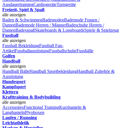
Ausdauertraining
Cardiogeräte
Turngeräte
Freizeit, Spiel & Spaß
alle anzeigen
Baden & Schwimmen
Bademoden
Bademode Frauen /
Damen
Bademode Herren / Männer
Badeschuhe Herren /
Damen
Badesspaß
Skateboards & Longboards
Spiele & Spielzeug
Fussball
alle anzeigen
Fussball Bekleidung
Fussball Fan-
Artikel
Fussballausrüstung
Fussballschuhe
Fussbälle
Golfen
Handball
alle anzeigen
Handball Bälle
Handball Sportbekleidung
Handball Zubehör &
Ausrüstung
Hundesport
Kampfsport
Klettern
Krafttraining & Bodybuilding
alle anzeigen
Accessoires
Functional Training
Kurzhanteln &
Langhanteln
Plyoboxen
Laufen / Running
Leichtathletik
Marken & Hersteller