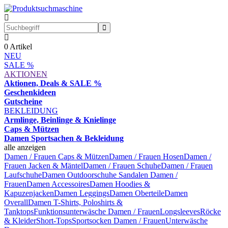
0
Artikel
NEU
SALE %
AKTIONEN
Aktionen, Deals & SALE %
Geschenkideen
Gutscheine
BEKLEIDUNG
Armlinge, Beinlinge & Knielinge
Caps & Mützen
Damen Sportsachen & Bekleidung
alle anzeigen
Damen / Frauen Caps & Mützen
Damen / Frauen Hosen
Damen /
Frauen Jacken & Mäntel
Damen / Frauen Schuhe
Damen / Frauen
Laufschuhe
Damen Outdoorschuhe
Sandalen Damen /
Frauen
Damen Accessoires
Damen Hoodies &
Kapuzenjacken
Damen Leggings
Damen Oberteile
Damen
Overall
Damen T-Shirts, Poloshirts &
Tanktops
Funktionsunterwäsche Damen / Frauen
Longsleeves
Röcke
& Kleider
Short-Tops
Sportsocken Damen / Frauen
Unterwäsche