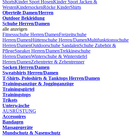
Shorts
Kinder Sport Hosen
Kinder Sport Jacken &
Westen
Kindersocken
Röcke Kinder
Shirts
Oberteile Damen/Herren
Outdoor Bekleidung
Schuhe Herren/Damen
alle anzeigen
Fitnessschuhe Herren/Damen
Freizeitschuhe
Herren/Damen
Hüttenschuhe Herren/Damen
Multifunktionsschuhe
Herren/Damen
Outdoorschuhe
Sandalen
Schuhe Zubehör &
Pflege
Sneaker Herren/Damen
Trekkingschuhe
Herren/Damen
Winterschuhe & Winterstiefel
Herren/Damen
Zehentreter & Zehentrenner
Socken Herren/Damen
Sweatshirts Herren/Damen
T-Shirts, Poloshirts & Tanktops Herren/Damen
Trainingsanzüge & Jogginganzüge
Trainingsgürtel
Trainingstops
Trikots
Unterwäsche
AUSRÜSTUNG
Accessoires
Bandagen
Massagegeräte
Mundschutz & Nasenschutz