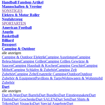
Handball Fanshop Artikel
Mannschaften & Vereine
SONSTIGES
Elektro & Motor Roller
Neufahrzeug
SPORTARTEN
American Football
Angeln
Basketball
Billiard
Boxsport
Camping & Outdoor
alle anzeigen
Camping & Outdoor Elektrik
Camping Ausrüstung
Camping
Beleuchtung
Camping Grillen
Camping Grillen Gewürze &
Saucen
Camping Haushalt & Kochen
Camping Geschirr
Camping
Möbel
Camping Schlafen & Zubehör
Camping Zelt
Zubehör
Camping Zelte
Ersatzteile Camping/Outdoor
Outdoor
Zubehör & Equipment
Pavillons & Tarps
Wohnwagen & Wohnmobil
Zubehör
Dart
alle anzeigen
Dart B-Ware
Dart Barrels
Dart Bundles
Dart Einstiegspakete
Dart
Flights
Dart Geschenke
Dart SALE%
Dart Sets
Dart Shirts &
Trikots
Dart Sixpacks
Dart Special Angebote
Dart