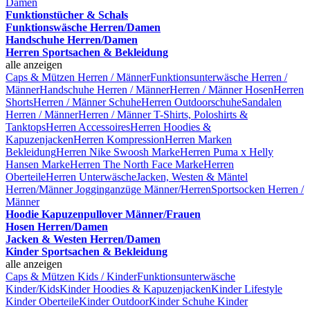
Damen
Funktionstücher & Schals
Funktionswäsche Herren/Damen
Handschuhe Herren/Damen
Herren Sportsachen & Bekleidung
alle anzeigen
Caps & Mützen Herren / Männer
Funktionsunterwäsche Herren /
Männer
Handschuhe Herren / Männer
Herren / Männer Hosen
Herren
Shorts
Herren / Männer Schuhe
Herren Outdoorschuhe
Sandalen
Herren / Männer
Herren / Männer T-Shirts, Poloshirts &
Tanktops
Herren Accessoires
Herren Hoodies &
Kapuzenjacken
Herren Kompression
Herren Marken
Bekleidung
Herren Nike Swoosh Marke
Herren Puma x Helly
Hansen Marke
Herren The North Face Marke
Herren
Oberteile
Herren Unterwäsche
Jacken, Westen & Mäntel
Herren/Männer
Jogginganzüge Männer/Herren
Sportsocken Herren /
Männer
Hoodie Kapuzenpullover Männer/Frauen
Hosen Herren/Damen
Jacken & Westen Herren/Damen
Kinder Sportsachen & Bekleidung
alle anzeigen
Caps & Mützen Kids / Kinder
Funktionsunterwäsche
Kinder/Kids
Kinder Hoodies & Kapuzenjacken
Kinder Lifestyle
Kinder Oberteile
Kinder Outdoor
Kinder Schuhe
Kinder