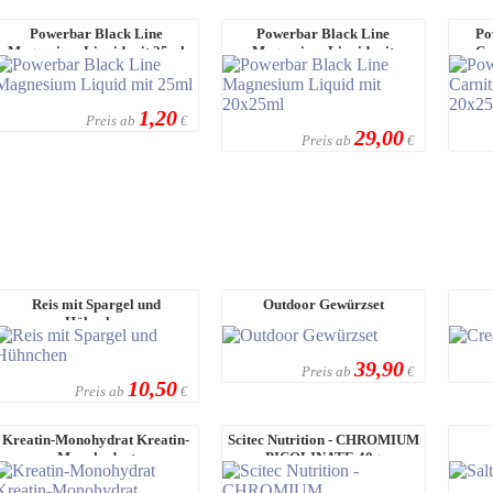
Powerbar Black Line
Powerbar Black Line
Po
Magnesium Liquid mit 25ml
Magnesium Liquid mit
Ca
20x25ml
1,20
Preis ab
€
29,00
Preis ab
€
Reis mit Spargel und
Outdoor Gewürzset
Hühnchen
39,90
Preis ab
€
10,50
Preis ab
€
Kreatin-Monohydrat Kreatin-
Scitec Nutrition - CHROMIUM
Monohydrat
PICOLINATE 40g