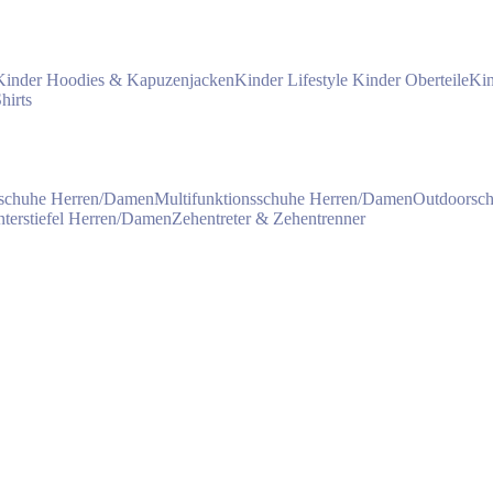
Kinder Hoodies & Kapuzenjacken
Kinder Lifestyle
Kinder Oberteile
Kin
hirts
schuhe Herren/Damen
Multifunktionsschuhe Herren/Damen
Outdoorsc
terstiefel Herren/Damen
Zehentreter & Zehentrenner