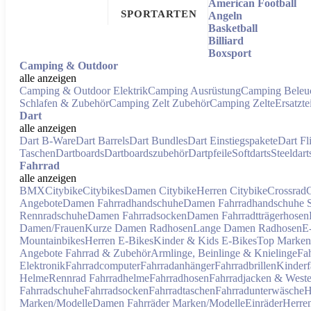
American Football
SPORTARTEN
Angeln
Basketball
Billiard
Boxsport
Camping & Outdoor
alle anzeigen
Camping & Outdoor Elektrik
Camping Ausrüstung
Camping Beleu
Schlafen & Zubehör
Camping Zelt Zubehör
Camping Zelte
Ersatzt
Dart
alle anzeigen
Dart B-Ware
Dart Barrels
Dart Bundles
Dart Einstiegspakete
Dart Fl
Taschen
Dartboards
Dartboardszubehör
Dartpfeile
Softdarts
Steeldart
Fahrrad
alle anzeigen
BMX
Citybike
Citybikes
Damen Citybike
Herren Citybike
Crossrad
Angebote
Damen Fahrradhandschuhe
Damen Fahrradhandschuhe
Rennradschuhe
Damen Fahrradsocken
Damen Fahrradtträgerhosen
Damen/Frauen
Kurze Damen Radhosen
Lange Damen Radhosen
E
Mountainbikes
Herren E-Bikes
Kinder & Kids E-Bikes
Top Marken
Angebote Fahrrad & Zubehör
Armlinge, Beinlinge & Knielinge
Fa
Elektronik
Fahrradcomputer
Fahrradanhänger
Fahrradbrillen
Kinderf
Helme
Rennrad Fahrradhelme
Fahrradhosen
Fahrradjacken & West
Fahrradschuhe
Fahrradsocken
Fahrradtaschen
Fahrradunterwäsche
H
Marken/Modelle
Damen Fahrräder Marken/Modelle
Einräder
Herre