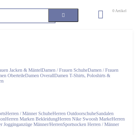
0
Artikel
auen Jacken & Mäntel
Damen / Frauen Schuhe
Damen / Frauen
en Oberteile
Damen Overall
Damen T-Shirts, Poloshirts &
en
rts
Herren / Männer Schuhe
Herren Outdoorschuhe
Sandalen
ion
Herren Marken Bekleidung
Herren Nike Swoosh Marke
Herren
er
Jogginganzüge Männer/Herren
Sportsocken Herren / Männer