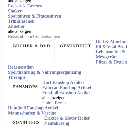
alle anzeigen
Rucksäcke
Taschen
Shaker
Sportuhren & Fitnessuhren
Trinkflaschen
Zubehör
alle anzeigen
Reisezubehör
Taschenlampen
Diät & Abnehm
BÜCHER & DVD
GESUNDHEIT
Fit & Vital Pro
Lebensmittel &
Messgeräte
Pflege & Hygien
Regeneration
Sportnahrung & Nahrungsergänzung
Therapie
Dart Fanshop Artikel
FANSHOPS
Fahrrad Fanshop Artikel
Fussball Fanshop Artikel
alle anzeigen
Union Berlin
Handball Fanshop Artikel
Mannschaften & Vereine
Elektro & Motor Roller
SONSTIGES
Neufahrzeug