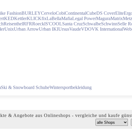
ike Fashion
BURLEY
Cervelo
Cobi
Continental
Cube
DS Cover
Elite
Erg
rt
KED
Kettler
KLICKfix
LaBellaMafia
Legal Power
Magura
Matrix
Met
ch
Reisenthel
RFR
Roeckl
S'COOL
Santa Cruz
Schwalbe
Schwinn
Selle R
ler
Unix
Urban Arrow
Urban IKI
Ursus
Vaude
VDO
VK International
Web
n
Ski & Snowboard Schuhe
Wintersportbekleidung
te & Angebote aus Onlineshops - vergleiche und kaufe günst