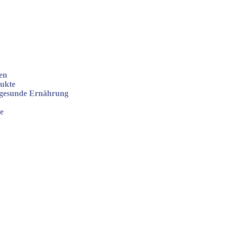
en
dukte
 gesunde Ernährung
e