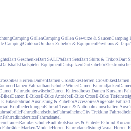
chtung
Camping Grillen
Camping Grillen Gewürze & Saucen
Camping 
eile Camping/Outdoor
Outdoor Zubehör & Equipment
Pavillons & Tarps
ights
Dart Geschenke
Dart SALE%
Dart Sets
Dart Shirts & Trikots
Dart S
s
Dartshafts
Dartspieler Equipment
Dartspitzen
Dartzubehör
Elektronische
Crossbikes Herren/Damen
Damen Crossbikes
Herren Crossbikes
Damen F
 Sommer
Damen Fahrradhandschuhe Winter
Damen Fahrradjacken
Damen
Damen Fahrradunterwäsche
Damen Knieradhosen
Damen Kurzarm Fahrr
-Bikes
Damen E-Bikes
E-Bike Antriebe
E-Bike Cross
E-Bike Tiefeinstei
 E-Bikes
Fahrrad Ausrüstung & Zubehör
Accessoires
Angebote Fahrrad
hrrad Kopfbedeckungen
Fahrrad Teams & Nationalmannschaften Ausrü
ahrradbrille
Fahrradhandschuhe
Fahrradhelme
City Trekking Fahrradhel
en
Fahrradkindersitze
Fahrradsattel
eimtrainer
Radüberschuhe
Radtrikots
Bodies & Einteiler
Fahrrad Kurzarm
n Fahrräder Marken/Modelle
Herren Fahrradausrüstung
Casual Herren 