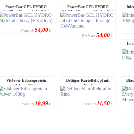
PowerBar GEL HYDRO
PowerBar GEL HYDRO
Inl
24x67ml Cherry (+ Koffein)
24x67ml Orange | flüssige Gel-
Variante
54,00
Preis ab
€
54,00
Preis ab
€
Inle
Vit4ever Erbsenprotein
Deftiger Kartoffeltopf mit
Blac
Pulver, 1000g
Rind
M
18,99
11,50
Preis ab
Preis ab
€
€