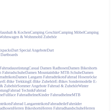
Haushalt & Kochen
Camping Geschirr
Camping Möbel
Camping
Wohnwagen & Wohnmobil Zubehör
ixpacks
Dart Special Angebote
Dart
 Dartboards
ahrradausrüstung
Casual Damen Radhosen
Damen Bikeshorts
 Fahrradschuhe
Damen Mountainbike MTB-Schuhe
Damen
adtrikots
Damen Langarm Fahrradtrikots
Fahrrad Hosenröcke
ger
E-Bike Trekking
E-Bike Zubehör
E-Bikes Sondermodelle
E-
 & Zubehör
Sommer Angebote Fahrrad & Zubehör
Winter
stung
Fahrrad Technik
Fahrrad
me
Fullface Fahrradhelme
Kinder Fahrradhelme
MTB
trikots
Fahrrad Langarmtrikots
Fahrradteile
Fahrräder
Radhosen
Herren Bikeshorts
Herren Fahrradhandschuhe
Herren