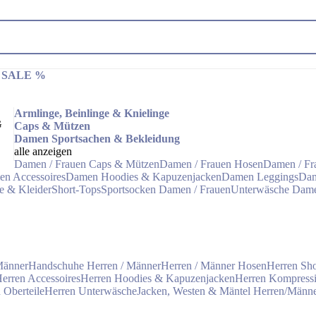
 & SALE %
Armlinge, Beinlinge & Knielinge
G
Caps & Mützen
Damen Sportsachen & Bekleidung
alle anzeigen
Damen / Frauen Caps & Mützen
Damen / Frauen Hosen
Damen / Fr
n Accessoires
Damen Hoodies & Kapuzenjacken
Damen Leggings
Dam
e & Kleider
Short-Tops
Sportsocken Damen / Frauen
Unterwäsche Dam
Männer
Handschuhe Herren / Männer
Herren / Männer Hosen
Herren Sho
erren Accessoires
Herren Hoodies & Kapuzenjacken
Herren Kompress
 Oberteile
Herren Unterwäsche
Jacken, Westen & Mäntel Herren/Männ