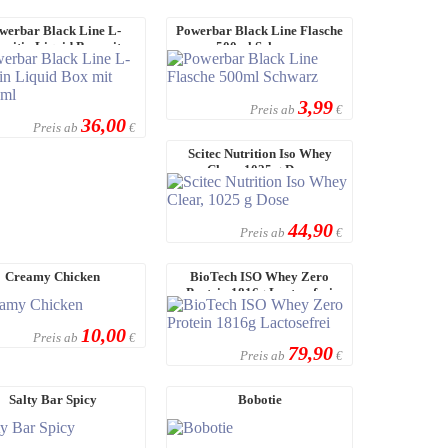
werbar Black Line L-
Powerbar Black Line Flasche
rnitin Liquid Box mit
500ml Schwarz
20x25ml
3,99
Preis ab
€
36,00
Preis ab
€
Scitec Nutrition Iso Whey
Clear, 1025 g Dose
44,90
Preis ab
€
Creamy Chicken
BioTech ISO Whey Zero
Protein 1816g Lactosefrei
10,00
Preis ab
€
79,90
Preis ab
€
Salty Bar Spicy
Bobotie