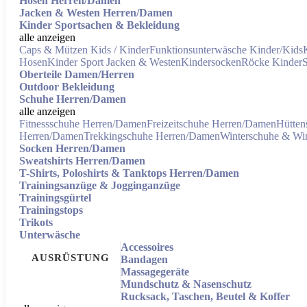
Hosen Herren/Damen
Jacken & Westen Herren/Damen
Kinder Sportsachen & Bekleidung
alle anzeigen
Caps & Mützen Kids / Kinder
Funktionsunterwäsche Kinder/Kids
Hosen
Kinder Sport Jacken & Westen
Kindersocken
Röcke Kinder
S
Oberteile Damen/Herren
Outdoor Bekleidung
Schuhe Herren/Damen
alle anzeigen
Fitnessschuhe Herren/Damen
Freizeitschuhe Herren/Damen
Hütten
Herren/Damen
Trekkingschuhe Herren/Damen
Winterschuhe & Win
Socken Herren/Damen
Sweatshirts Herren/Damen
T-Shirts, Poloshirts & Tanktops Herren/Damen
Trainingsanzüge & Jogginganzüge
Trainingsgürtel
Trainingstops
Trikots
Unterwäsche
Accessoires
AUSRÜSTUNG
Bandagen
Massagegeräte
Mundschutz & Nasenschutz
Rucksack, Taschen, Beutel & Koffer