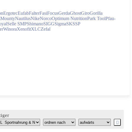
on
Ergotec
Eufab
Falter
Fasi
Focus
Gerda
Ghost
Giro
Gorilla
z
Mounty
Nautilus
Nike
Norco
Optimum Nutrition
Park Tool
Pfau-
oyal
Selle SMP
Shimano
SIGG
Sigma
SKS
SP
er
Winora
Xenofit
XLC
Zefal
iger