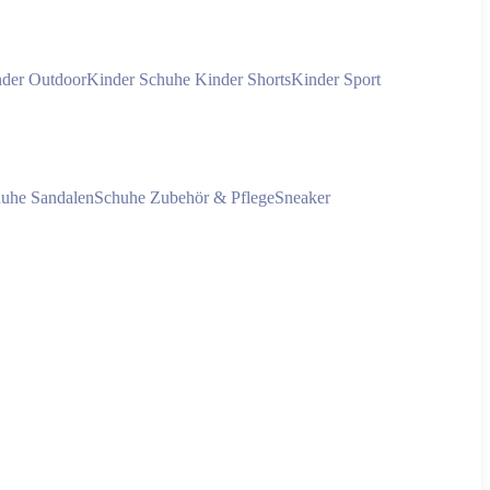
der Outdoor
Kinder Schuhe
Kinder Shorts
Kinder Sport
huhe
Sandalen
Schuhe Zubehör & Pflege
Sneaker