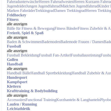
Fahrradunterwäsche
Herren Fahrradwesten
Herren Kurzarm Fahrrad
Jugendräder
Jungen Jugendfahrrad
Mädchen Jugendfahrrad
Kinder 
Marken Fahrräder
Trekkingrad
Damen Trekkingrad
Herren Trekkin
Feldhockey
Fitness
alle anzeigen
Bälle für Fitness & Bewegung
Fitness Bänder
Fitness Zubehör & A
Freizeit, Spiel & Spaß
alle anzeigen
Baden & Schwimmen
Bademoden
Bademode Frauen / Damen
Bade
Fussball
alle anzeigen
Fussball Bekleidung
Fussball Fan-Artikel
Fussballausrüstung
Fussba
Golfen
Handball
alle anzeigen
Handball Bälle
Handball Sportbekleidung
Handball Zubehör & Aus
Hundesport
Kampfsport
Klettern
Krafttraining & Bodybuilding
alle anzeigen
Accessoires
Functional Training
Kurzhanteln & Langhanteln
Plyob
Laufen / Running
Leichtathletik