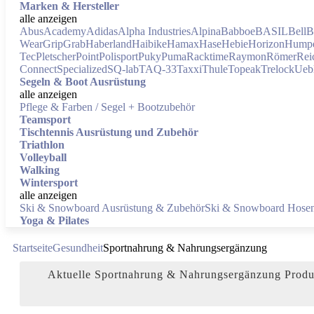
Marken & Hersteller
alle anzeigen
Abus
Academy
Adidas
Alpha Industries
Alpina
Babboe
BASIL
Bell
B
Wear
GripGrab
Haberland
Haibike
Hamax
Hase
Hebie
Horizon
Humpe
Tec
Pletscher
Point
Polisport
Puky
Puma
Racktime
Raymon
Römer
Rei
Connect
Specialized
SQ-lab
TAQ-33
Taxxi
Thule
Topeak
Trelock
Ueb
Segeln & Boot Ausrüstung
alle anzeigen
Pflege & Farben / Segel + Bootzubehör
Teamsport
Tischtennis Ausrüstung und Zubehör
Triathlon
Volleyball
Walking
Wintersport
alle anzeigen
Ski & Snowboard Ausrüstung & Zubehör
Ski & Snowboard Hose
Yoga & Pilates
Startseite
Gesundheit
Sportnahrung & Nahrungsergänzung
Aktuelle Sportnahrung & Nahrungsergänzung Produk