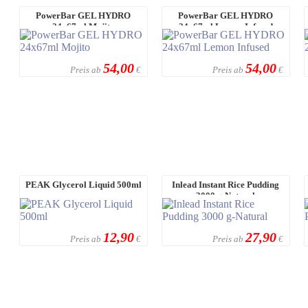
PowerBar GEL HYDRO
PowerBar GEL HYDRO
24x67ml Mojito
24x67ml Lemon Infused
54,00
54,00
Preis ab
Preis ab
€
€
PEAK Glycerol Liquid 500ml
Inlead Instant Rice Pudding
3000 g-Natural
12,90
27,90
Preis ab
Preis ab
€
€