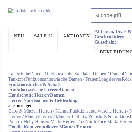
Aktionen, Deals
NEU
SALE %
AKTIONEN
Geschenkideen
Gutscheine
BEKLEIDUN
Laufschuhe
Damen Outdoorschuhe
Sandalen Damen / Frauen
Dame
Tanktops
Funktionsunterwäsche Damen / Frauen
Longsleeves
Röck
Funktionstücher & Schals
Funktionswäsche Herren/Damen
Handschuhe Herren/Damen
Herren Sportsachen & Bekleidung
alle anzeigen
Caps & Mützen Herren / Männer
Funktionsunterwäsche Herren / 
Herren / Männer
Herren / Männer T-Shirts, Poloshirts & Tanktops
H
Puma x Helly Hansen Marke
Herren The North Face Marke
Herren
Hoodie Kapuzenpullover Männer/Frauen