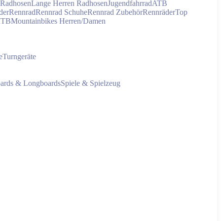
 Radhosen
Lange Herren Radhosen
Jugendfahrrad
ATB
der
Rennrad
Rennrad Schuhe
Rennrad Zubehör
Rennräder
Top
MTB
Mountainbikes Herren/Damen
e
Turngeräte
oards & Longboards
Spiele & Spielzeug