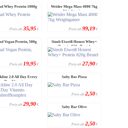
ead Whey Protein 1000g
Weider Mega Mass 4000 7kg
Weightgainer
35,95
99,19
Preis ab
Preis ab
€
€
ad Vegan Protein, 500g
Sinob Eiweiß Honest Whey+
Protein 820g Beutel
19,95
27,90
Preis ab
Preis ab
€
€
kline 2.0 All Day Every
Salty Bar Pizza
Day Vitamin-
ineralstoffkomplex
2,50
Preis ab
€
29,90
Preis ab
€
Salty Bar Olive
2,50
Preis ab
€