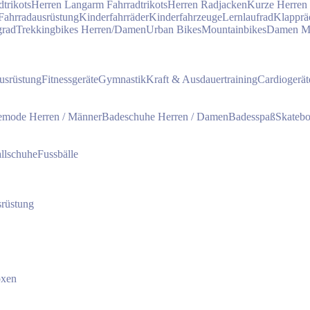
trikots
Herren Langarm Fahrradtrikots
Herren Radjacken
Kurze Herren
Fahrradausrüstung
Kinderfahrräder
Kinderfahrzeuge
Lernlaufrad
Klapprä
grad
Trekkingbikes Herren/Damen
Urban Bikes
Mountainbikes
Damen 
usrüstung
Fitnessgeräte
Gymnastik
Kraft & Ausdauertraining
Cardiogerät
mode Herren / Männer
Badeschuhe Herren / Damen
Badesspaß
Skateb
llschuhe
Fussbälle
rüstung
oxen