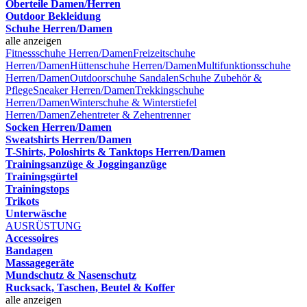
Oberteile Damen/Herren
Outdoor Bekleidung
Schuhe Herren/Damen
alle anzeigen
Fitnessschuhe Herren/Damen
Freizeitschuhe
Herren/Damen
Hüttenschuhe Herren/Damen
Multifunktionsschuhe
Herren/Damen
Outdoorschuhe
Sandalen
Schuhe Zubehör &
Pflege
Sneaker Herren/Damen
Trekkingschuhe
Herren/Damen
Winterschuhe & Winterstiefel
Herren/Damen
Zehentreter & Zehentrenner
Socken Herren/Damen
Sweatshirts Herren/Damen
T-Shirts, Poloshirts & Tanktops Herren/Damen
Trainingsanzüge & Jogginganzüge
Trainingsgürtel
Trainingstops
Trikots
Unterwäsche
AUSRÜSTUNG
Accessoires
Bandagen
Massagegeräte
Mundschutz & Nasenschutz
Rucksack, Taschen, Beutel & Koffer
alle anzeigen