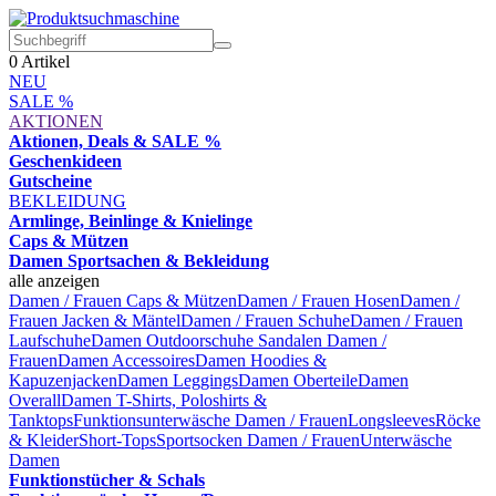
0
Artikel
NEU
SALE %
AKTIONEN
Aktionen, Deals & SALE %
Geschenkideen
Gutscheine
BEKLEIDUNG
Armlinge, Beinlinge & Knielinge
Caps & Mützen
Damen Sportsachen & Bekleidung
alle anzeigen
Damen / Frauen Caps & Mützen
Damen / Frauen Hosen
Damen /
Frauen Jacken & Mäntel
Damen / Frauen Schuhe
Damen / Frauen
Laufschuhe
Damen Outdoorschuhe
Sandalen Damen /
Frauen
Damen Accessoires
Damen Hoodies &
Kapuzenjacken
Damen Leggings
Damen Oberteile
Damen
Overall
Damen T-Shirts, Poloshirts &
Tanktops
Funktionsunterwäsche Damen / Frauen
Longsleeves
Röcke
& Kleider
Short-Tops
Sportsocken Damen / Frauen
Unterwäsche
Damen
Funktionstücher & Schals