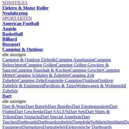
SONSTIGES
Elektro & Motor Roller
Neufahrzeug
SPORTARTEN
American Football
Angeln
Basketball
Billiard
Boxsport
Camping & Outdoor
alle anzeigen
Camping & Outdoor Elektrik
Camping Ausrüstung
Camping
Beleuchtung
Camping Grillen
Camping Grillen Gewürze &
Saucen
Camping Haushalt & Kochen
Camping Geschirr
Camping
Möbel
Camping Schlafen & Zubehör
Camping Zelt
Zubehör
Camping Zelte
Ersatzteile Camping/Outdoor
Outdoor
Zubehör & Equipment
Pavillons & Tarps
Wohnwagen & Wohnmobil
Zubehör
Dart
alle anzeigen
Dart B-Ware
Dart Barrels
Dart Bundles
Dart Einstiegspakete
Dart
Flights
Dart Geschenke
Dart SALE%
Dart Sets
Dart Shirts &
Trikots
Dart Sixpacks
Dart Special Angebote
Dart
Taschen
Dartboards
Dartboardszubehör
Dartpfeile
Softdarts
Steeldarts
Da
Equipment
Dartspitzen
Dartzubehör
Elektronische Dartboards