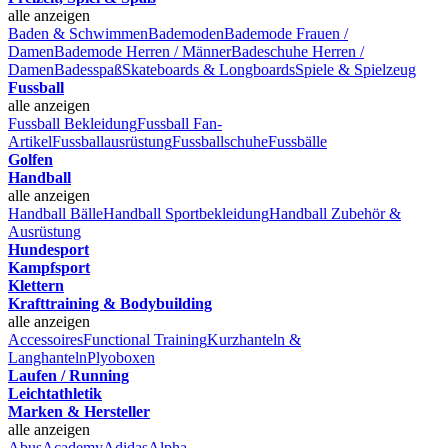
alle anzeigen
Baden & Schwimmen
Bademoden
Bademode Frauen /
Damen
Bademode Herren / Männer
Badeschuhe Herren /
Damen
Badesspaß
Skateboards & Longboards
Spiele & Spielzeug
Fussball
alle anzeigen
Fussball Bekleidung
Fussball Fan-
Artikel
Fussballausrüstung
Fussballschuhe
Fussbälle
Golfen
Handball
alle anzeigen
Handball Bälle
Handball Sportbekleidung
Handball Zubehör &
Ausrüstung
Hundesport
Kampfsport
Klettern
Krafttraining & Bodybuilding
alle anzeigen
Accessoires
Functional Training
Kurzhanteln &
Langhanteln
Plyoboxen
Laufen / Running
Leichtathletik
Marken & Hersteller
alle anzeigen
Abus
Academy
Adidas
Alpha