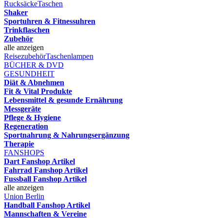
Rucksäcke
Taschen
Shaker
Sportuhren & Fitnessuhren
Trinkflaschen
Zubehör
alle anzeigen
Reisezubehör
Taschenlampen
BÜCHER & DVD
GESUNDHEIT
Diät & Abnehmen
Fit & Vital Produkte
Lebensmittel & gesunde Ernährung
Messgeräte
Pflege & Hygiene
Regeneration
Sportnahrung & Nahrungsergänzung
Therapie
FANSHOPS
Dart Fanshop Artikel
Fahrrad Fanshop Artikel
Fussball Fanshop Artikel
alle anzeigen
Union Berlin
Handball Fanshop Artikel
Mannschaften & Vereine