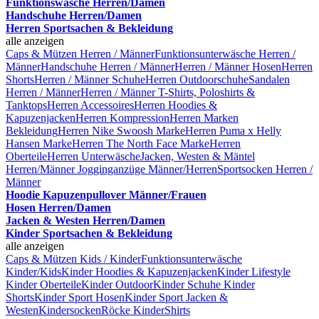
Funktionswäsche Herren/Damen
Handschuhe Herren/Damen
Herren Sportsachen & Bekleidung
alle anzeigen
Caps & Mützen Herren / Männer
Funktionsunterwäsche Herren /
Männer
Handschuhe Herren / Männer
Herren / Männer Hosen
Herren
Shorts
Herren / Männer Schuhe
Herren Outdoorschuhe
Sandalen
Herren / Männer
Herren / Männer T-Shirts, Poloshirts &
Tanktops
Herren Accessoires
Herren Hoodies &
Kapuzenjacken
Herren Kompression
Herren Marken
Bekleidung
Herren Nike Swoosh Marke
Herren Puma x Helly
Hansen Marke
Herren The North Face Marke
Herren
Oberteile
Herren Unterwäsche
Jacken, Westen & Mäntel
Herren/Männer
Jogginganzüge Männer/Herren
Sportsocken Herren /
Männer
Hoodie Kapuzenpullover Männer/Frauen
Hosen Herren/Damen
Jacken & Westen Herren/Damen
Kinder Sportsachen & Bekleidung
alle anzeigen
Caps & Mützen Kids / Kinder
Funktionsunterwäsche
Kinder/Kids
Kinder Hoodies & Kapuzenjacken
Kinder Lifestyle
Kinder Oberteile
Kinder Outdoor
Kinder Schuhe
Kinder
Shorts
Kinder Sport Hosen
Kinder Sport Jacken &
Westen
Kindersocken
Röcke Kinder
Shirts