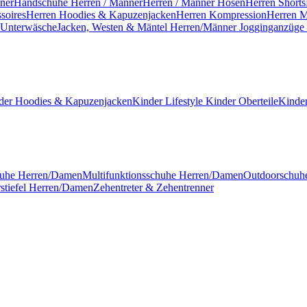
ner
Handschuhe Herren / Männer
Herren / Männer Hosen
Herren Shorts
soires
Herren Hoodies & Kapuzenjacken
Herren Kompression
Herren M
 Unterwäsche
Jacken, Westen & Mäntel Herren/Männer
Jogginganzüge
der Hoodies & Kapuzenjacken
Kinder Lifestyle
Kinder Oberteile
Kinde
huhe Herren/Damen
Multifunktionsschuhe Herren/Damen
Outdoorschu
stiefel Herren/Damen
Zehentreter & Zehentrenner