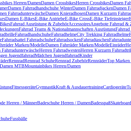
ssbikes Herren/Damen
Damen Crossbikes
Herren Crossbikes
Damen Fah
mmer
Damen Fahrradhandschuhe Winter
Damen Fahrradjacken
Damen Fa
en Fahrradunterwäsche
Damen Knieradhosen
Damen Kurzarm Fahrrad
kes
Damen E-Bikes
E-Bike Antriebe
E-Bike Cross
E-Bike Tiefeinsteiger
Bikes
Fahrrad Ausrüstung & Zubehör
Accessoires
Angebote Fahrrad & 
deckungen
Fahrrad Teams & Nationalmannschaften Ausrüstung
Fahrrad
radbrille
Fahrradhandschuhe
Fahrradhelme
City Trekking Fahrradhelme
F
e
Fahrradsattel
Fahrradschuhe
Fahrradsocken
Fahrradtaschen
Fahrradunt
hrräder Marken/Modelle
Damen Fahrräder Marken/Modelle
Einräder
He
n Fahrradunterwäsche
Herren Fahrradwesten
Herren Kurzarm Fahrradtri
ngen Jugendfahrrad
Mädchen Jugendfahrrad
Kinder
räder
Rennrad
Rennrad Schuhe
Rennrad Zubehör
Rennräder
Top Marken 
Damen MTB
Mountainbikes Herren/Damen
üstung
Fitnessgeräte
Gymnastik
Kraft & Ausdauertraining
Cardiogeräte
Tu
de Herren / Männer
Badeschuhe Herren / Damen
Badesspaß
Skateboar
chuhe
Fussbälle