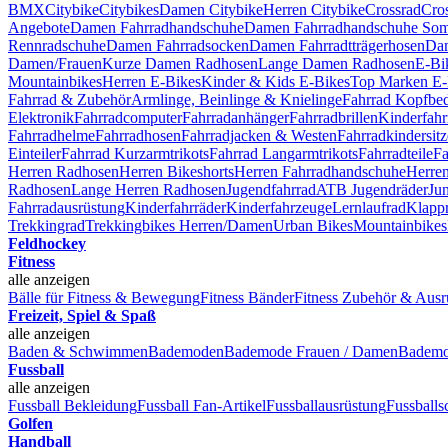
BMX
Citybike
Citybikes
Damen Citybike
Herren Citybike
Crossrad
Cro
Angebote
Damen Fahrradhandschuhe
Damen Fahrradhandschuhe So
Rennradschuhe
Damen Fahrradsocken
Damen Fahrradtträgerhosen
Dam
Damen/Frauen
Kurze Damen Radhosen
Lange Damen Radhosen
E-Bi
Mountainbikes
Herren E-Bikes
Kinder & Kids E-Bikes
Top Marken E-
Fahrrad & Zubehör
Armlinge, Beinlinge & Knielinge
Fahrrad Kopfbe
Elektronik
Fahrradcomputer
Fahrradanhänger
Fahrradbrillen
Kinderfahr
Fahrradhelme
Fahrradhosen
Fahrradjacken & Westen
Fahrradkindersitz
Einteiler
Fahrrad Kurzarmtrikots
Fahrrad Langarmtrikots
Fahrradteile
Fa
Herren Radhosen
Herren Bikeshorts
Herren Fahrradhandschuhe
Herre
Radhosen
Lange Herren Radhosen
Jugendfahrrad
ATB Jugendräder
Ju
Fahrradausrüstung
Kinderfahrräder
Kinderfahrzeuge
Lernlaufrad
Klapp
Trekkingrad
Trekkingbikes Herren/Damen
Urban Bikes
Mountainbikes
Feldhockey
Fitness
alle anzeigen
Bälle für Fitness & Bewegung
Fitness Bänder
Fitness Zubehör & Ausr
Freizeit, Spiel & Spaß
alle anzeigen
Baden & Schwimmen
Bademoden
Bademode Frauen / Damen
Bademo
Fussball
alle anzeigen
Fussball Bekleidung
Fussball Fan-Artikel
Fussballausrüstung
Fussballs
Golfen
Handball