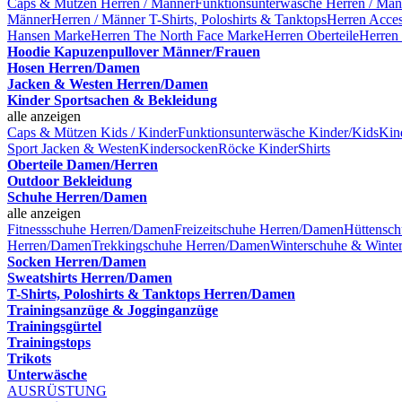
Caps & Mützen Herren / Männer
Funktionsunterwäsche Herren / Män
Männer
Herren / Männer T-Shirts, Poloshirts & Tanktops
Herren Acces
Hansen Marke
Herren The North Face Marke
Herren Oberteile
Herren
Hoodie Kapuzenpullover Männer/Frauen
Hosen Herren/Damen
Jacken & Westen Herren/Damen
Kinder Sportsachen & Bekleidung
alle anzeigen
Caps & Mützen Kids / Kinder
Funktionsunterwäsche Kinder/Kids
Kin
Sport Jacken & Westen
Kindersocken
Röcke Kinder
Shirts
Oberteile Damen/Herren
Outdoor Bekleidung
Schuhe Herren/Damen
alle anzeigen
Fitnessschuhe Herren/Damen
Freizeitschuhe Herren/Damen
Hüttensc
Herren/Damen
Trekkingschuhe Herren/Damen
Winterschuhe & Winter
Socken Herren/Damen
Sweatshirts Herren/Damen
T-Shirts, Poloshirts & Tanktops Herren/Damen
Trainingsanzüge & Jogginganzüge
Trainingsgürtel
Trainingstops
Trikots
Unterwäsche
AUSRÜSTUNG