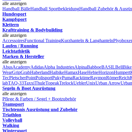
alle anzeigen
Handball Bälle
Handball Sportbekleidung
Handball Zubehör & Ausrü
Hundesport
Kampfsport
Klettern
Krafttraining & Bodybuilding
alle anzeigen
Accessoires
Functional Training
Kurzhanteln & Langhanteln
Plyoboxe
Laufen / Running
Leichtathletik
Marken & Hersteller
alle anzeigen
Abus
Academy
Adidas
Alpha Industries
Alpina
Babboe
BASIL
Bell
Bike
Wear
GripGrab
Haberland
Haibike
Hamax
Hase
Hebie
Horizon
Humpert
Tec
Pletscher
Point
Polisport
Puky
Puma
Racktime
Raymon
Römer
Reich
R
lab
TAQ-33
Taxxi
Thule
Topeak
Trelock
Uebler
Unix
Urban Arrow
Urban
Segeln & Boot Ausrüstung
alle anzeigen
Pflege & Farben / Segel + Bootzubehör
Teamsport
Tischtennis Ausrüstung und Zubehör
Triathlon
Volleyball
Walking
Wintersport