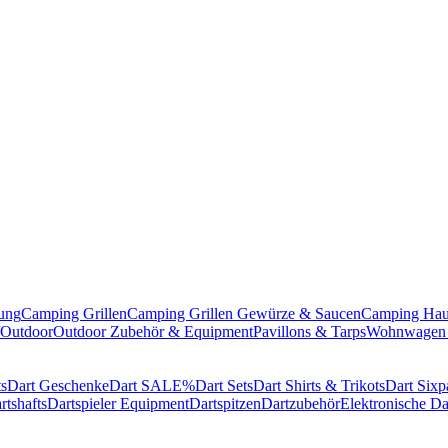
ung
Camping Grillen
Camping Grillen Gewürze & Saucen
Camping Hau
/Outdoor
Outdoor Zubehör & Equipment
Pavillons & Tarps
Wohnwagen 
ts
Dart Geschenke
Dart SALE%
Dart Sets
Dart Shirts & Trikots
Dart Sixp
rtshafts
Dartspieler Equipment
Dartspitzen
Dartzubehör
Elektronische Da