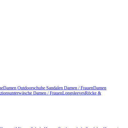
he
Damen Outdoorschuhe
Sandalen Damen / Frauen
Damen
tionsunterwäsche Damen / Frauen
Longsleeves
Röcke &