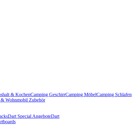
shalt & Kochen
Camping Geschirr
Camping Möbel
Camping Schlafen
& Wohnmobil Zubehör
acks
Dart Special Angebote
Dart
rtboards