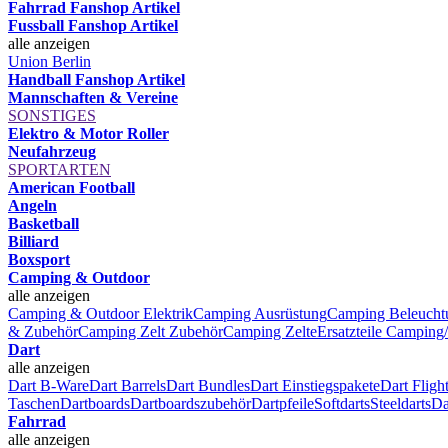
Fahrrad Fanshop Artikel
Fussball Fanshop Artikel
alle anzeigen
Union Berlin
Handball Fanshop Artikel
Mannschaften & Vereine
SONSTIGES
Elektro & Motor Roller
Neufahrzeug
SPORTARTEN
American Football
Angeln
Basketball
Billiard
Boxsport
Camping & Outdoor
alle anzeigen
Camping & Outdoor Elektrik
Camping Ausrüstung
Camping Beleucht
& Zubehör
Camping Zelt Zubehör
Camping Zelte
Ersatzteile Camping
Dart
alle anzeigen
Dart B-Ware
Dart Barrels
Dart Bundles
Dart Einstiegspakete
Dart Fligh
Taschen
Dartboards
Dartboardszubehör
Dartpfeile
Softdarts
Steeldarts
Da
Fahrrad
alle anzeigen