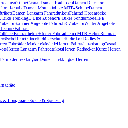
rradausrüstung
Casual Damen Radhosen
Damen Bikeshorts
hrradschuhe
Damen Mountainbike MTB-Schuhe
Damen
trikots
Damen Langarm Fahrradtrikots
Fahrrad Hosenröcke
E-Bike Trekking
E-Bike Zubehör
E-Bikes Sondermodelle
E-
Zubehör
Sommer Angebote Fahrrad & Zubehör
Winter Angebote
 Technik
Fahrrad
ullface Fahrradhelme
Kinder Fahrradhelme
MTB Helme
Rennrad
erwäsche
Heimtrainer
Radüberschuhe
Radtrikots
Bodies &
rren Fahrräder Marken/Modelle
Herren Fahrradausrüstung
Casual
kots
Herren Langarm Fahrradtrikots
Herren Radjacken
Kurze Herren
Fahrräder
Trekkingrad
Damen Trekkingrad
Herren
rngeräte
ds & Longboards
Spiele & Spielzeug