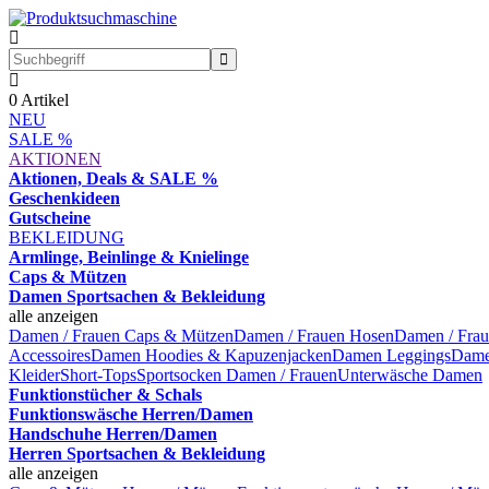
0
Artikel
NEU
SALE %
AKTIONEN
Aktionen, Deals & SALE %
Geschenkideen
Gutscheine
BEKLEIDUNG
Armlinge, Beinlinge & Knielinge
Caps & Mützen
Damen Sportsachen & Bekleidung
alle anzeigen
Damen / Frauen Caps & Mützen
Damen / Frauen Hosen
Damen / Frau
Accessoires
Damen Hoodies & Kapuzenjacken
Damen Leggings
Dame
Kleider
Short-Tops
Sportsocken Damen / Frauen
Unterwäsche Damen
Funktionstücher & Schals
Funktionswäsche Herren/Damen
Handschuhe Herren/Damen
Herren Sportsachen & Bekleidung
alle anzeigen