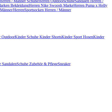
Herren / Männer Schuhe
Herren Outdoorschuhe
Sandalen Herren /
arken Bekleidung
Herren Nike Swoosh Marke
Herren Puma x Helly
 Männer/Herren
Sportsocken Herren / Männer
r Outdoor
Kinder Schuhe
Kinder Shorts
Kinder Sport Hosen
Kinder
he
Sandalen
Schuhe Zubehör & Pflege
Sneaker