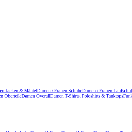
en Jacken & Mäntel
Damen / Frauen Schuhe
Damen / Frauen Laufschu
n Oberteile
Damen Overall
Damen T-Shirts, Poloshirts & Tanktops
Funk