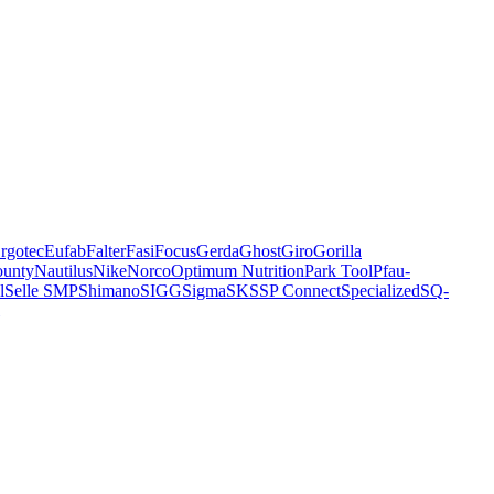
rgotec
Eufab
Falter
Fasi
Focus
Gerda
Ghost
Giro
Gorilla
unty
Nautilus
Nike
Norco
Optimum Nutrition
Park Tool
Pfau-
l
Selle SMP
Shimano
SIGG
Sigma
SKS
SP Connect
Specialized
SQ-