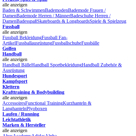
alle anzeigen
Baden & Schwimmen
Bademoden
Bademode Frauen /
Damen
Bademode Herren / Männer
Badeschuhe Herren /
Damen
Badesspaß
Skateboards & Longboards
Spiele & Spielzeug
Fussball
alle anzeigen
Fussball Bekleidung
Fussball Fan-
Artikel
Fussballausrüstung
Fussballschuhe
Fussbälle
Golfen
Handball
alle anzeigen
Handball Bälle
Handball Sportbekleidung
Handball Zubehör &
Ausrüstung
Hundesport
Kampfsport
Klettern
Krafttraining & Bodybuilding
alle anzeigen
Accessoires
Functional Training
Kurzhanteln &
Langhanteln
Plyoboxen
Laufen / Running
Leichtathletik
Marken & Hersteller
alle anzeigen
Abus
Academy
Adidas
Alpha