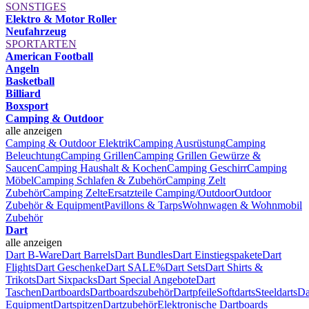
SONSTIGES
Elektro & Motor Roller
Neufahrzeug
SPORTARTEN
American Football
Angeln
Basketball
Billiard
Boxsport
Camping & Outdoor
alle anzeigen
Camping & Outdoor Elektrik
Camping Ausrüstung
Camping
Beleuchtung
Camping Grillen
Camping Grillen Gewürze &
Saucen
Camping Haushalt & Kochen
Camping Geschirr
Camping
Möbel
Camping Schlafen & Zubehör
Camping Zelt
Zubehör
Camping Zelte
Ersatzteile Camping/Outdoor
Outdoor
Zubehör & Equipment
Pavillons & Tarps
Wohnwagen & Wohnmobil
Zubehör
Dart
alle anzeigen
Dart B-Ware
Dart Barrels
Dart Bundles
Dart Einstiegspakete
Dart
Flights
Dart Geschenke
Dart SALE%
Dart Sets
Dart Shirts &
Trikots
Dart Sixpacks
Dart Special Angebote
Dart
Taschen
Dartboards
Dartboardszubehör
Dartpfeile
Softdarts
Steeldarts
Da
Equipment
Dartspitzen
Dartzubehör
Elektronische Dartboards