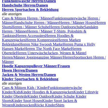
Funktionswäsche Herren/Damen
Handschuhe Herren/Damen
Herren Sportsachen & Bekleidung
alle anzeigen
Caps & Mützen Herren / Männer
Funktionsunterwäsche Herren /
Männer
Handschuhe Herren / Männer
Herren / Männer Hosen
Herren
Shorts
Herren / Männer Schuhe
Herren Outdoorschuhe
Sandalen
Herren / Männer
Herren / Männer T-Shirts, Poloshirts &
Tanktops
Herren Accessoires
Herren Hoodies &
Kapuzenjacken
Herren Kompression
Herren Marken
Bekleidung
Herren Nike Swoosh Marke
Herren Puma x Helly
Hansen Marke
Herren The North Face Marke
Herren
Oberteile
Herren Unterwäsche
Jacken, Westen & Mäntel
Herren/Männer
Jogginganzüge Männer/Herren
Sportsocken Herren /
Männer
Hoodie Kapuzenpullover Männer/Frauen
Hosen Herren/Damen
Jacken & Westen Herren/Damen
Kinder Sportsachen & Bekleidung
alle anzeigen
Caps & Mützen Kids / Kinder
Funktionsunterwäsche
Kinder/Kids
Kinder Hoodies & Kapuzenjacken
Kinder Lifestyle
Kinder Oberteile
Kinder Outdoor
Kinder Schuhe
Kinder
Shorts
Kinder Sport Hosen
Kinder Sport Jacken &
Westen
Kindersocken
Röcke Kinder
Shirts