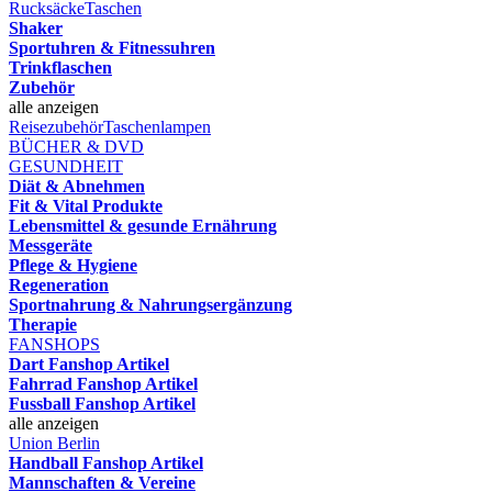
Rucksäcke
Taschen
Shaker
Sportuhren & Fitnessuhren
Trinkflaschen
Zubehör
alle anzeigen
Reisezubehör
Taschenlampen
BÜCHER & DVD
GESUNDHEIT
Diät & Abnehmen
Fit & Vital Produkte
Lebensmittel & gesunde Ernährung
Messgeräte
Pflege & Hygiene
Regeneration
Sportnahrung & Nahrungsergänzung
Therapie
FANSHOPS
Dart Fanshop Artikel
Fahrrad Fanshop Artikel
Fussball Fanshop Artikel
alle anzeigen
Union Berlin
Handball Fanshop Artikel
Mannschaften & Vereine