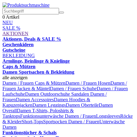
0
Artikel
NEU
SALE %
AKTIONEN
Aktionen, Deals & SALE %
Geschenkideen
Gutscheine
BEKLEIDUNG
Armlinge, Beinlinge & Knielinge
Caps & Mützen
Damen Sportsachen & Bekleidung
alle anzeigen
Damen / Frauen Caps & Mützen
Damen / Frauen Hosen
Damen /
Frauen Jacken & Mäntel
Damen / Frauen Schuhe
Damen / Frauen
Laufschuhe
Damen Outdoorschuhe
Sandalen Damen /
Frauen
Damen Accessoires
Damen Hoodies &
Kapuzenjacken
Damen Leggings
Damen Oberteile
Damen
Overall
Damen T-Shirts, Poloshirts &
Tanktops
Funktionsunterwäsche Damen / Frauen
Longsleeves
Röcke
& Kleider
Short-Tops
Sportsocken Damen / Frauen
Unterwäsche
Damen
Funktionstücher & Schals