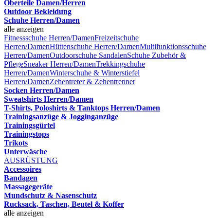
Oberteile Damen/Herren
Outdoor Bekleidung
Schuhe Herren/Damen
alle anzeigen
Fitnessschuhe Herren/Damen
Freizeitschuhe
Herren/Damen
Hüttenschuhe Herren/Damen
Multifunktionsschuhe
Herren/Damen
Outdoorschuhe
Sandalen
Schuhe Zubehör &
Pflege
Sneaker Herren/Damen
Trekkingschuhe
Herren/Damen
Winterschuhe & Winterstiefel
Herren/Damen
Zehentreter & Zehentrenner
Socken Herren/Damen
Sweatshirts Herren/Damen
T-Shirts, Poloshirts & Tanktops Herren/Damen
Trainingsanzüge & Jogginganzüge
Trainingsgürtel
Trainingstops
Trikots
Unterwäsche
AUSRÜSTUNG
Accessoires
Bandagen
Massagegeräte
Mundschutz & Nasenschutz
Rucksack, Taschen, Beutel & Koffer
alle anzeigen