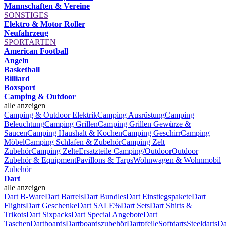
Mannschaften & Vereine
SONSTIGES
Elektro & Motor Roller
Neufahrzeug
SPORTARTEN
American Football
Angeln
Basketball
Billiard
Boxsport
Camping & Outdoor
alle anzeigen
Camping & Outdoor Elektrik
Camping Ausrüstung
Camping
Beleuchtung
Camping Grillen
Camping Grillen Gewürze &
Saucen
Camping Haushalt & Kochen
Camping Geschirr
Camping
Möbel
Camping Schlafen & Zubehör
Camping Zelt
Zubehör
Camping Zelte
Ersatzteile Camping/Outdoor
Outdoor
Zubehör & Equipment
Pavillons & Tarps
Wohnwagen & Wohnmobil
Zubehör
Dart
alle anzeigen
Dart B-Ware
Dart Barrels
Dart Bundles
Dart Einstiegspakete
Dart
Flights
Dart Geschenke
Dart SALE%
Dart Sets
Dart Shirts &
Trikots
Dart Sixpacks
Dart Special Angebote
Dart
Taschen
Dartboards
Dartboardszubehör
Dartpfeile
Softdarts
Steeldarts
Da