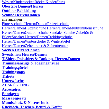
Westen
Kindersocken
Röcke Kinder
Shirts
Oberteile Damen/Herren
Outdoor Bekleidung
Schuhe Herren/Damen
alle anzeigen
Fitnessschuhe Herren/Damen
Freizeitschuhe
Herren/Damen
Hüttenschuhe Herren/Damen
Multifunktionsschuhe
Herren/Damen
Outdoorschuhe
Sandalen
Schuhe Zubehör &
Pflege
Sneaker Herren/Damen
Trekkingschuhe
Herren/Damen
Winterschuhe & Winterstiefel
Herren/Damen
Zehentreter & Zehentrenner
Socken Herren/Damen
Sweatshirts Herren/Damen
T-Shirts, Poloshirts & Tanktops Herren/Damen
Trainingsanzüge & Jogginganzüge
Trainingsgürtel
Trainingstops
Trikots
Unterwäsche
AUSRÜSTUNG
Accessoires
Bandagen
Massagegeräte
Mundschutz & Nasenschutz
Rucksack, Taschen, Beutel & Koffer