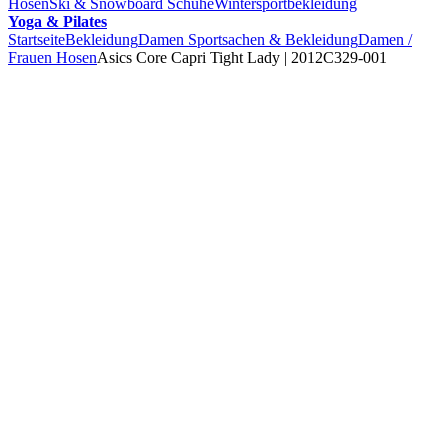
Hosen
Ski & Snowboard Schuhe
Wintersportbekleidung
Yoga & Pilates
Startseite
Bekleidung
Damen Sportsachen & Bekleidung
Damen /
Frauen Hosen
Asics Core Capri Tight Lady | 2012C329-001