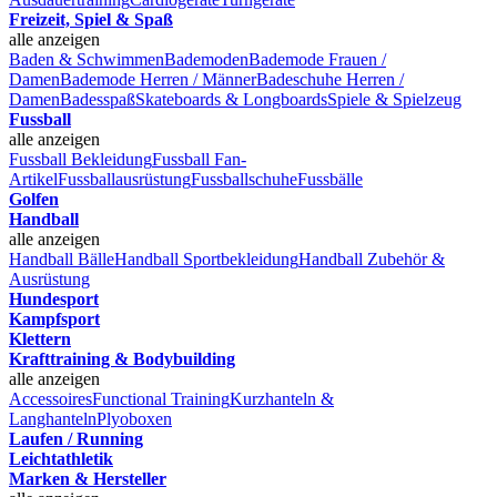
Freizeit, Spiel & Spaß
alle anzeigen
Baden & Schwimmen
Bademoden
Bademode Frauen /
Damen
Bademode Herren / Männer
Badeschuhe Herren /
Damen
Badesspaß
Skateboards & Longboards
Spiele & Spielzeug
Fussball
alle anzeigen
Fussball Bekleidung
Fussball Fan-
Artikel
Fussballausrüstung
Fussballschuhe
Fussbälle
Golfen
Handball
alle anzeigen
Handball Bälle
Handball Sportbekleidung
Handball Zubehör &
Ausrüstung
Hundesport
Kampfsport
Klettern
Krafttraining & Bodybuilding
alle anzeigen
Accessoires
Functional Training
Kurzhanteln &
Langhanteln
Plyoboxen
Laufen / Running
Leichtathletik
Marken & Hersteller