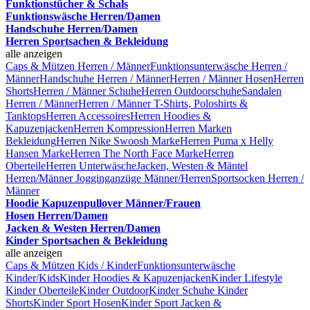
Funktionstücher & Schals
Funktionswäsche Herren/Damen
Handschuhe Herren/Damen
Herren Sportsachen & Bekleidung
alle anzeigen
Caps & Mützen Herren / Männer
Funktionsunterwäsche Herren /
Männer
Handschuhe Herren / Männer
Herren / Männer Hosen
Herren
Shorts
Herren / Männer Schuhe
Herren Outdoorschuhe
Sandalen
Herren / Männer
Herren / Männer T-Shirts, Poloshirts &
Tanktops
Herren Accessoires
Herren Hoodies &
Kapuzenjacken
Herren Kompression
Herren Marken
Bekleidung
Herren Nike Swoosh Marke
Herren Puma x Helly
Hansen Marke
Herren The North Face Marke
Herren
Oberteile
Herren Unterwäsche
Jacken, Westen & Mäntel
Herren/Männer
Jogginganzüge Männer/Herren
Sportsocken Herren /
Männer
Hoodie Kapuzenpullover Männer/Frauen
Hosen Herren/Damen
Jacken & Westen Herren/Damen
Kinder Sportsachen & Bekleidung
alle anzeigen
Caps & Mützen Kids / Kinder
Funktionsunterwäsche
Kinder/Kids
Kinder Hoodies & Kapuzenjacken
Kinder Lifestyle
Kinder Oberteile
Kinder Outdoor
Kinder Schuhe
Kinder
Shorts
Kinder Sport Hosen
Kinder Sport Jacken &