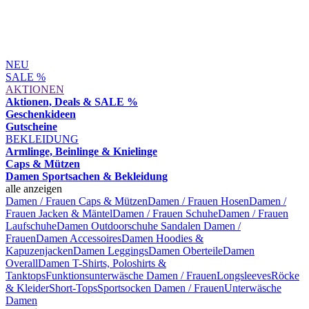
NEU
SALE %
AKTIONEN
Aktionen, Deals & SALE %
Geschenkideen
Gutscheine
BEKLEIDUNG
Armlinge, Beinlinge & Knielinge
Caps & Mützen
Damen Sportsachen & Bekleidung
alle anzeigen
Damen / Frauen Caps & Mützen
Damen / Frauen Hosen
Damen /
Frauen Jacken & Mäntel
Damen / Frauen Schuhe
Damen / Frauen
Laufschuhe
Damen Outdoorschuhe
Sandalen Damen /
Frauen
Damen Accessoires
Damen Hoodies &
Kapuzenjacken
Damen Leggings
Damen Oberteile
Damen
Overall
Damen T-Shirts, Poloshirts &
Tanktops
Funktionsunterwäsche Damen / Frauen
Longsleeves
Röcke
& Kleider
Short-Tops
Sportsocken Damen / Frauen
Unterwäsche
Damen