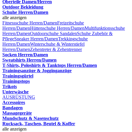
Oberteile Damen/Herren
Outdoor Bekleidung
Schuhe Herren/Damen
alle anzeigen
Fitnessschuhe Herren/Damen
Freizeitschuhe
Herren/Damen
Hüttenschuhe Herren/Damen
Multifunktionsschuhe
Herren/Damen
Outdoorschuhe
Sandalen
Schuhe Zubehör &
Pflege
Sneaker Herren/Damen
Trekkingschuhe
Herren/Damen
Winterschuhe & Winterstiefel
Herren/Damen
Zehentreter & Zehentrenner
Socken Herren/Damen
Sweatshirts Herren/Damen
T-Shirts, Poloshirts & Tanktops Herren/Damen
Trainingsanzüge & Jogginganzüge
Trainingsgürtel
Trainingstops
Trikots
Unterwäsche
AUSRÜSTUNG
Accessoires
Bandagen
Massagegeräte
Mundschutz & Nasenschutz
Rucksack, Taschen, Beutel & Koffer
alle anzeigen