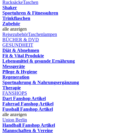
Rucksäcke
Taschen
Shaker
Sportuhren & Fitnessuhren
Trinkflaschen
Zubehör
alle anzeigen
Reisezubehör
Taschenlampen
BÜCHER & DVD
GESUNDHEIT
Diät & Abnehmen
Fit & Vital Produkte
Lebensmittel & gesunde Ernährung
Messgeräte
Pflege & Hygiene
Regeneration
Sportnahrung & Nahrungsergänzung
Therapie
FANSHOPS
Dart Fanshop Artikel
Fahrrad Fanshop Artikel
Fussball Fanshop Artikel
alle anzeigen
Union Berlin
Handball Fanshop Artikel
Mannschaften & Vereine