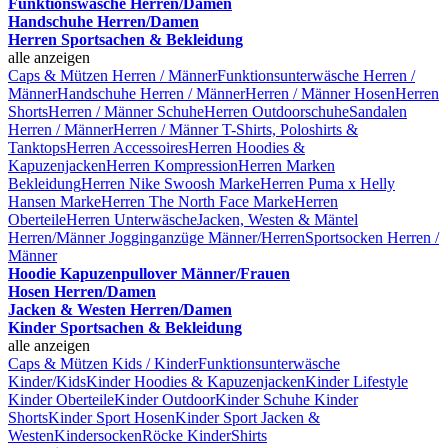
Funktionswäsche Herren/Damen
Handschuhe Herren/Damen
Herren Sportsachen & Bekleidung
alle anzeigen
Caps & Mützen Herren / Männer
Funktionsunterwäsche Herren /
Männer
Handschuhe Herren / Männer
Herren / Männer Hosen
Herren
Shorts
Herren / Männer Schuhe
Herren Outdoorschuhe
Sandalen
Herren / Männer
Herren / Männer T-Shirts, Poloshirts &
Tanktops
Herren Accessoires
Herren Hoodies &
Kapuzenjacken
Herren Kompression
Herren Marken
Bekleidung
Herren Nike Swoosh Marke
Herren Puma x Helly
Hansen Marke
Herren The North Face Marke
Herren
Oberteile
Herren Unterwäsche
Jacken, Westen & Mäntel
Herren/Männer
Jogginganzüge Männer/Herren
Sportsocken Herren /
Männer
Hoodie Kapuzenpullover Männer/Frauen
Hosen Herren/Damen
Jacken & Westen Herren/Damen
Kinder Sportsachen & Bekleidung
alle anzeigen
Caps & Mützen Kids / Kinder
Funktionsunterwäsche
Kinder/Kids
Kinder Hoodies & Kapuzenjacken
Kinder Lifestyle
Kinder Oberteile
Kinder Outdoor
Kinder Schuhe
Kinder
Shorts
Kinder Sport Hosen
Kinder Sport Jacken &
Westen
Kindersocken
Röcke Kinder
Shirts