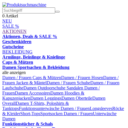
0
Artikel
NEU
SALE %
AKTIONEN
Aktionen, Deals & SALE %
Geschenkideen
Gutscheine
BEKLEIDUNG
Armlinge, Beinlinge & Knielinge
Caps & Mützen
Damen Sportsachen & Bekleidung
alle anzeigen
Damen / Frauen Caps & Mützen
Damen / Frauen Hosen
Damen /
Frauen Jacken & Mäntel
Damen / Frauen Schuhe
Damen / Frauen
Laufschuhe
Damen Outdoorschuhe
Sandalen Damen /
Frauen
Damen Accessoires
Damen Hoodies &
Kapuzenjacken
Damen Leggings
Damen Oberteile
Damen
Overall
Damen T-Shirts, Poloshirts &
Tanktops
Funktionsunterwäsche Damen / Frauen
Longsleeves
Röcke
& Kleider
Short-Tops
Sportsocken Damen / Frauen
Unterwäsche
Damen
Funktionstücher & Schals