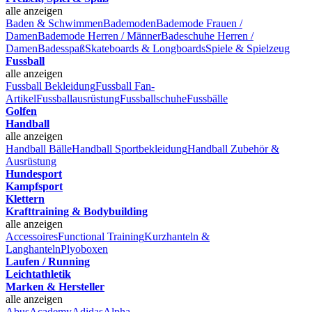
alle anzeigen
Baden & Schwimmen
Bademoden
Bademode Frauen /
Damen
Bademode Herren / Männer
Badeschuhe Herren /
Damen
Badesspaß
Skateboards & Longboards
Spiele & Spielzeug
Fussball
alle anzeigen
Fussball Bekleidung
Fussball Fan-
Artikel
Fussballausrüstung
Fussballschuhe
Fussbälle
Golfen
Handball
alle anzeigen
Handball Bälle
Handball Sportbekleidung
Handball Zubehör &
Ausrüstung
Hundesport
Kampfsport
Klettern
Krafttraining & Bodybuilding
alle anzeigen
Accessoires
Functional Training
Kurzhanteln &
Langhanteln
Plyoboxen
Laufen / Running
Leichtathletik
Marken & Hersteller
alle anzeigen
Abus
Academy
Adidas
Alpha