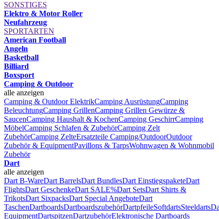
SONSTIGES
Elektro & Motor Roller
Neufahrzeug
SPORTARTEN
American Football
Angeln
Basketball
Billiard
Boxsport
Camping & Outdoor
alle anzeigen
Camping & Outdoor Elektrik
Camping Ausrüstung
Camping
Beleuchtung
Camping Grillen
Camping Grillen Gewürze &
Saucen
Camping Haushalt & Kochen
Camping Geschirr
Camping
Möbel
Camping Schlafen & Zubehör
Camping Zelt
Zubehör
Camping Zelte
Ersatzteile Camping/Outdoor
Outdoor
Zubehör & Equipment
Pavillons & Tarps
Wohnwagen & Wohnmobil
Zubehör
Dart
alle anzeigen
Dart B-Ware
Dart Barrels
Dart Bundles
Dart Einstiegspakete
Dart
Flights
Dart Geschenke
Dart SALE%
Dart Sets
Dart Shirts &
Trikots
Dart Sixpacks
Dart Special Angebote
Dart
Taschen
Dartboards
Dartboardszubehör
Dartpfeile
Softdarts
Steeldarts
Da
Equipment
Dartspitzen
Dartzubehör
Elektronische Dartboards