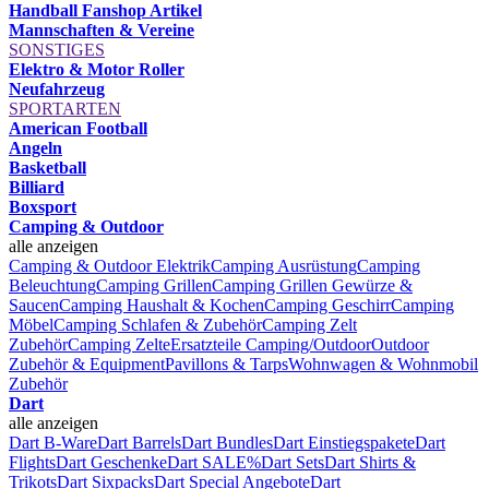
Handball Fanshop Artikel
Mannschaften & Vereine
SONSTIGES
Elektro & Motor Roller
Neufahrzeug
SPORTARTEN
American Football
Angeln
Basketball
Billiard
Boxsport
Camping & Outdoor
alle anzeigen
Camping & Outdoor Elektrik
Camping Ausrüstung
Camping
Beleuchtung
Camping Grillen
Camping Grillen Gewürze &
Saucen
Camping Haushalt & Kochen
Camping Geschirr
Camping
Möbel
Camping Schlafen & Zubehör
Camping Zelt
Zubehör
Camping Zelte
Ersatzteile Camping/Outdoor
Outdoor
Zubehör & Equipment
Pavillons & Tarps
Wohnwagen & Wohnmobil
Zubehör
Dart
alle anzeigen
Dart B-Ware
Dart Barrels
Dart Bundles
Dart Einstiegspakete
Dart
Flights
Dart Geschenke
Dart SALE%
Dart Sets
Dart Shirts &
Trikots
Dart Sixpacks
Dart Special Angebote
Dart