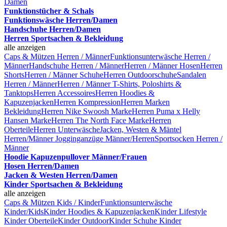
Damen
Funktionstücher & Schals
Funktionswäsche Herren/Damen
Handschuhe Herren/Damen
Herren Sportsachen & Bekleidung
alle anzeigen
Caps & Mützen Herren / Männer
Funktionsunterwäsche Herren /
Männer
Handschuhe Herren / Männer
Herren / Männer Hosen
Herren
Shorts
Herren / Männer Schuhe
Herren Outdoorschuhe
Sandalen
Herren / Männer
Herren / Männer T-Shirts, Poloshirts &
Tanktops
Herren Accessoires
Herren Hoodies &
Kapuzenjacken
Herren Kompression
Herren Marken
Bekleidung
Herren Nike Swoosh Marke
Herren Puma x Helly
Hansen Marke
Herren The North Face Marke
Herren
Oberteile
Herren Unterwäsche
Jacken, Westen & Mäntel
Herren/Männer
Jogginganzüge Männer/Herren
Sportsocken Herren /
Männer
Hoodie Kapuzenpullover Männer/Frauen
Hosen Herren/Damen
Jacken & Westen Herren/Damen
Kinder Sportsachen & Bekleidung
alle anzeigen
Caps & Mützen Kids / Kinder
Funktionsunterwäsche
Kinder/Kids
Kinder Hoodies & Kapuzenjacken
Kinder Lifestyle
Kinder Oberteile
Kinder Outdoor
Kinder Schuhe
Kinder