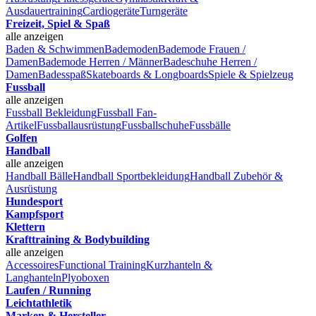
Ausdauertraining
Cardiogeräte
Turngeräte
Freizeit, Spiel & Spaß
alle anzeigen
Baden & Schwimmen
Bademoden
Bademode Frauen /
Damen
Bademode Herren / Männer
Badeschuhe Herren /
Damen
Badesspaß
Skateboards & Longboards
Spiele & Spielzeug
Fussball
alle anzeigen
Fussball Bekleidung
Fussball Fan-
Artikel
Fussballausrüstung
Fussballschuhe
Fussbälle
Golfen
Handball
alle anzeigen
Handball Bälle
Handball Sportbekleidung
Handball Zubehör &
Ausrüstung
Hundesport
Kampfsport
Klettern
Krafttraining & Bodybuilding
alle anzeigen
Accessoires
Functional Training
Kurzhanteln &
Langhanteln
Plyoboxen
Laufen / Running
Leichtathletik
Marken & Hersteller