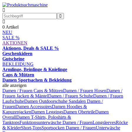
0
Artikel
NEU
SALE %
AKTIONEN
Aktionen, Deals & SALE %
Geschenkideen
Gutscheine
BEKLEIDUNG
Armlinge, Beinlinge & Knielinge
Caps & Mützen
Damen Sportsachen & Bekleidung
alle anzeigen
Damen / Frauen Caps & Mützen
Damen / Frauen Hosen
Damen /
Frauen Jacken & Mäntel
Damen / Frauen Schuhe
Damen / Frauen
Laufschuhe
Damen Outdoorschuhe
Sandalen Damen /
Frauen
Damen Accessoires
Damen Hoodies &
Kapuzenjacken
Damen Leggings
Damen Oberteile
Damen
Overall
Damen T-Shirts, Poloshirts &
Tanktops
Funktionsunterwäsche Damen / Frauen
Longsleeves
Röcke
& Kleider
Short-Tops
Sportsocken Damen / Frauen
Unterwäsche