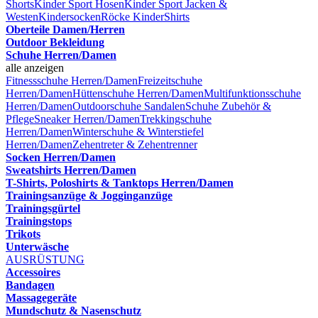
Shorts
Kinder Sport Hosen
Kinder Sport Jacken &
Westen
Kindersocken
Röcke Kinder
Shirts
Oberteile Damen/Herren
Outdoor Bekleidung
Schuhe Herren/Damen
alle anzeigen
Fitnessschuhe Herren/Damen
Freizeitschuhe
Herren/Damen
Hüttenschuhe Herren/Damen
Multifunktionsschuhe
Herren/Damen
Outdoorschuhe
Sandalen
Schuhe Zubehör &
Pflege
Sneaker Herren/Damen
Trekkingschuhe
Herren/Damen
Winterschuhe & Winterstiefel
Herren/Damen
Zehentreter & Zehentrenner
Socken Herren/Damen
Sweatshirts Herren/Damen
T-Shirts, Poloshirts & Tanktops Herren/Damen
Trainingsanzüge & Jogginganzüge
Trainingsgürtel
Trainingstops
Trikots
Unterwäsche
AUSRÜSTUNG
Accessoires
Bandagen
Massagegeräte
Mundschutz & Nasenschutz