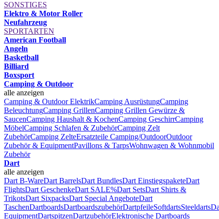
SONSTIGES
Elektro & Motor Roller
Neufahrzeug
SPORTARTEN
American Football
Angeln
Basketball
Billiard
Boxsport
Camping & Outdoor
alle anzeigen
Camping & Outdoor Elektrik
Camping Ausrüstung
Camping
Beleuchtung
Camping Grillen
Camping Grillen Gewürze &
Saucen
Camping Haushalt & Kochen
Camping Geschirr
Camping
Möbel
Camping Schlafen & Zubehör
Camping Zelt
Zubehör
Camping Zelte
Ersatzteile Camping/Outdoor
Outdoor
Zubehör & Equipment
Pavillons & Tarps
Wohnwagen & Wohnmobil
Zubehör
Dart
alle anzeigen
Dart B-Ware
Dart Barrels
Dart Bundles
Dart Einstiegspakete
Dart
Flights
Dart Geschenke
Dart SALE%
Dart Sets
Dart Shirts &
Trikots
Dart Sixpacks
Dart Special Angebote
Dart
Taschen
Dartboards
Dartboardszubehör
Dartpfeile
Softdarts
Steeldarts
Da
Equipment
Dartspitzen
Dartzubehör
Elektronische Dartboards