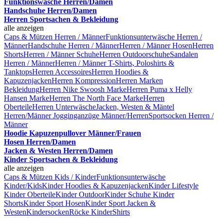
Funktionswäsche Herren/Damen
Handschuhe Herren/Damen
Herren Sportsachen & Bekleidung
alle anzeigen
Caps & Mützen Herren / Männer
Funktionsunterwäsche Herren /
Männer
Handschuhe Herren / Männer
Herren / Männer Hosen
Herren
Shorts
Herren / Männer Schuhe
Herren Outdoorschuhe
Sandalen
Herren / Männer
Herren / Männer T-Shirts, Poloshirts &
Tanktops
Herren Accessoires
Herren Hoodies &
Kapuzenjacken
Herren Kompression
Herren Marken
Bekleidung
Herren Nike Swoosh Marke
Herren Puma x Helly
Hansen Marke
Herren The North Face Marke
Herren
Oberteile
Herren Unterwäsche
Jacken, Westen & Mäntel
Herren/Männer
Jogginganzüge Männer/Herren
Sportsocken Herren /
Männer
Hoodie Kapuzenpullover Männer/Frauen
Hosen Herren/Damen
Jacken & Westen Herren/Damen
Kinder Sportsachen & Bekleidung
alle anzeigen
Caps & Mützen Kids / Kinder
Funktionsunterwäsche
Kinder/Kids
Kinder Hoodies & Kapuzenjacken
Kinder Lifestyle
Kinder Oberteile
Kinder Outdoor
Kinder Schuhe
Kinder
Shorts
Kinder Sport Hosen
Kinder Sport Jacken &
Westen
Kindersocken
Röcke Kinder
Shirts