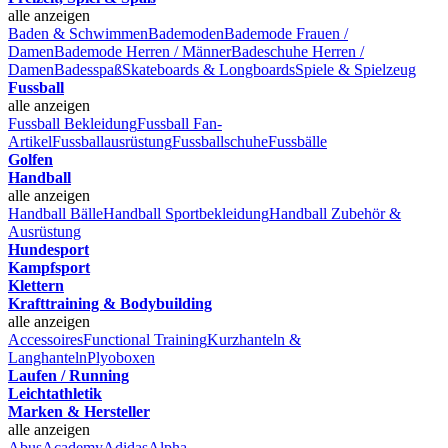
alle anzeigen
Baden & Schwimmen
Bademoden
Bademode Frauen /
Damen
Bademode Herren / Männer
Badeschuhe Herren /
Damen
Badesspaß
Skateboards & Longboards
Spiele & Spielzeug
Fussball
alle anzeigen
Fussball Bekleidung
Fussball Fan-
Artikel
Fussballausrüstung
Fussballschuhe
Fussbälle
Golfen
Handball
alle anzeigen
Handball Bälle
Handball Sportbekleidung
Handball Zubehör &
Ausrüstung
Hundesport
Kampfsport
Klettern
Krafttraining & Bodybuilding
alle anzeigen
Accessoires
Functional Training
Kurzhanteln &
Langhanteln
Plyoboxen
Laufen / Running
Leichtathletik
Marken & Hersteller
alle anzeigen
Abus
Academy
Adidas
Alpha