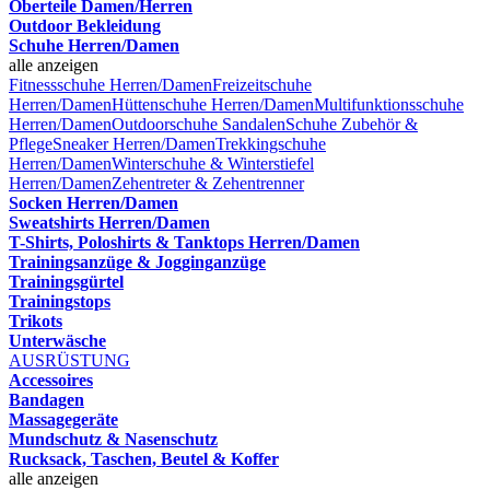
Oberteile Damen/Herren
Outdoor Bekleidung
Schuhe Herren/Damen
alle anzeigen
Fitnessschuhe Herren/Damen
Freizeitschuhe
Herren/Damen
Hüttenschuhe Herren/Damen
Multifunktionsschuhe
Herren/Damen
Outdoorschuhe
Sandalen
Schuhe Zubehör &
Pflege
Sneaker Herren/Damen
Trekkingschuhe
Herren/Damen
Winterschuhe & Winterstiefel
Herren/Damen
Zehentreter & Zehentrenner
Socken Herren/Damen
Sweatshirts Herren/Damen
T-Shirts, Poloshirts & Tanktops Herren/Damen
Trainingsanzüge & Jogginganzüge
Trainingsgürtel
Trainingstops
Trikots
Unterwäsche
AUSRÜSTUNG
Accessoires
Bandagen
Massagegeräte
Mundschutz & Nasenschutz
Rucksack, Taschen, Beutel & Koffer
alle anzeigen