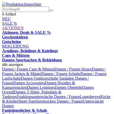
0
Artikel
NEU
SALE %
AKTIONEN
Aktionen, Deals & SALE %
Geschenkideen
Gutscheine
BEKLEIDUNG
Armlinge, Beinlinge & Knielinge
Caps & Mützen
Damen Sportsachen & Bekleidung
alle anzeigen
Damen / Frauen Caps & Mützen
Damen / Frauen Hosen
Damen /
Frauen Jacken & Mäntel
Damen / Frauen Schuhe
Damen / Frauen
Laufschuhe
Damen Outdoorschuhe
Sandalen Damen /
Frauen
Damen Accessoires
Damen Hoodies &
Kapuzenjacken
Damen Leggings
Damen Oberteile
Damen
Overall
Damen T-Shirts, Poloshirts &
Tanktops
Funktionsunterwäsche Damen / Frauen
Longsleeves
Röcke
& Kleider
Short-Tops
Sportsocken Damen / Frauen
Unterwäsche
Damen
Funktionstücher & Schals