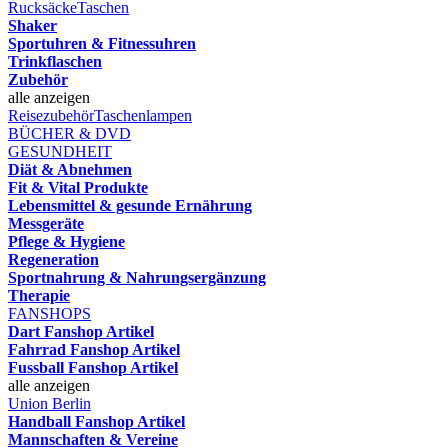
Rucksäcke
Taschen
Shaker
Sportuhren & Fitnessuhren
Trinkflaschen
Zubehör
alle anzeigen
Reisezubehör
Taschenlampen
BÜCHER & DVD
GESUNDHEIT
Diät & Abnehmen
Fit & Vital Produkte
Lebensmittel & gesunde Ernährung
Messgeräte
Pflege & Hygiene
Regeneration
Sportnahrung & Nahrungsergänzung
Therapie
FANSHOPS
Dart Fanshop Artikel
Fahrrad Fanshop Artikel
Fussball Fanshop Artikel
alle anzeigen
Union Berlin
Handball Fanshop Artikel
Mannschaften & Vereine