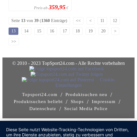
359,95
Preis ab
€
Seite
13
von
39
(
1360
Einträge)
<<
<
11
12
13
14
15
16
17
18
19
20
>
>>
© 2010 - 2023 TopSport24.com - Alle Rechte vorbehalten
Cookie-
Einstellungen
/
/
Topsport24.com
Produktsuchen neu
/
/
/
Produktsuchen beliebt
Shops
Impressum
/
Datenschutz
Social Media Police
Diese Seite nutzt Website-Tracking-Technologien von Dritten,
um ihre Dienste anzubieten, stetig zu verbessern und