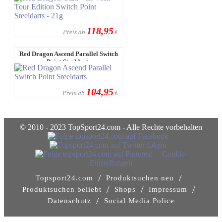
118,95
Preis ab
€
Red Dragon Ascend Parallel Switch
Point Steeldarts
104,95
Preis ab
€
© 2010 - 2023 TopSport24.com - Alle Rechte vorbehalten
Cookie-
Einstellungen
/
/
Topsport24.com
Produktsuchen neu
/
/
/
Produktsuchen beliebt
Shops
Impressum
/
Datenschutz
Social Media Police