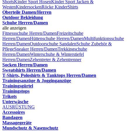
Shorts
Kinder Sport Hosen
Kinder Sport Jacken &
Westen
Kindersocken
Röcke Kinder
Shirts
Oberteile Damen/Herren
Outdoor Bekleidung
Schuhe Herren/Damen
alle anzeigen
Fitnessschuhe Herren/Damen
Freizeitschuhe
Herren/Damen
Hüttenschuhe Herren/Damen
Multifunktionsschuhe
Herren/Damen
Outdoorschuhe
Sandalen
Schuhe Zubehör &
Pflege
Sneaker Herren/Damen
Trekkingschuhe
Herren/Damen
Winterschuhe & Winterstiefel
Herren/Damen
Zehentreter & Zehentrenner
Socken Herren/Damen
Sweatshirts Herren/Damen
T-Shirts, Poloshirts & Tanktops Herren/Damen
Trainingsanzüge & Jogginganzüge
Trainingsgürtel
Trainingstops
Trikots
Unterwäsche
AUSRÜSTUNG
Accessoires
Bandagen
Massagegeräte
Mundschutz & Nasenschutz