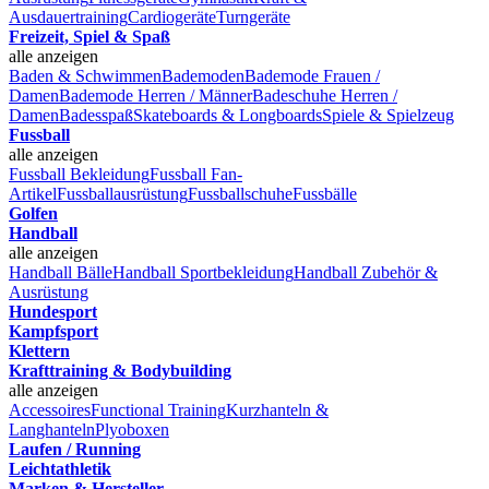
Ausdauertraining
Cardiogeräte
Turngeräte
Freizeit, Spiel & Spaß
alle anzeigen
Baden & Schwimmen
Bademoden
Bademode Frauen /
Damen
Bademode Herren / Männer
Badeschuhe Herren /
Damen
Badesspaß
Skateboards & Longboards
Spiele & Spielzeug
Fussball
alle anzeigen
Fussball Bekleidung
Fussball Fan-
Artikel
Fussballausrüstung
Fussballschuhe
Fussbälle
Golfen
Handball
alle anzeigen
Handball Bälle
Handball Sportbekleidung
Handball Zubehör &
Ausrüstung
Hundesport
Kampfsport
Klettern
Krafttraining & Bodybuilding
alle anzeigen
Accessoires
Functional Training
Kurzhanteln &
Langhanteln
Plyoboxen
Laufen / Running
Leichtathletik
Marken & Hersteller