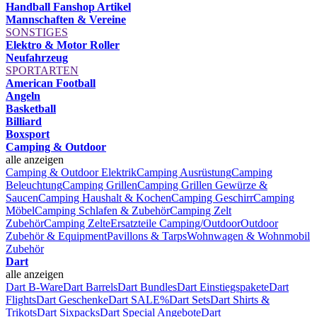
Handball Fanshop Artikel
Mannschaften & Vereine
SONSTIGES
Elektro & Motor Roller
Neufahrzeug
SPORTARTEN
American Football
Angeln
Basketball
Billiard
Boxsport
Camping & Outdoor
alle anzeigen
Camping & Outdoor Elektrik
Camping Ausrüstung
Camping
Beleuchtung
Camping Grillen
Camping Grillen Gewürze &
Saucen
Camping Haushalt & Kochen
Camping Geschirr
Camping
Möbel
Camping Schlafen & Zubehör
Camping Zelt
Zubehör
Camping Zelte
Ersatzteile Camping/Outdoor
Outdoor
Zubehör & Equipment
Pavillons & Tarps
Wohnwagen & Wohnmobil
Zubehör
Dart
alle anzeigen
Dart B-Ware
Dart Barrels
Dart Bundles
Dart Einstiegspakete
Dart
Flights
Dart Geschenke
Dart SALE%
Dart Sets
Dart Shirts &
Trikots
Dart Sixpacks
Dart Special Angebote
Dart