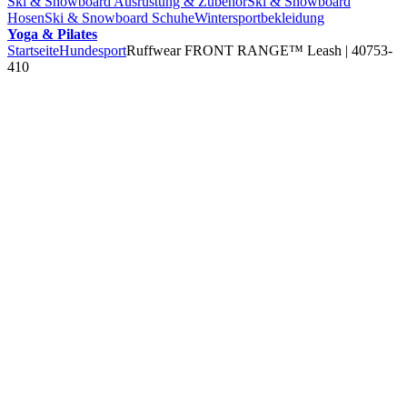
Ski & Snowboard Ausrüstung & Zubehör
Ski & Snowboard
Hosen
Ski & Snowboard Schuhe
Wintersportbekleidung
Yoga & Pilates
Startseite
Hundesport
Ruffwear FRONT RANGE™ Leash | 40753-
410