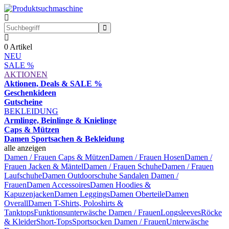
0
Artikel
NEU
SALE %
AKTIONEN
Aktionen, Deals & SALE %
Geschenkideen
Gutscheine
BEKLEIDUNG
Armlinge, Beinlinge & Knielinge
Caps & Mützen
Damen Sportsachen & Bekleidung
alle anzeigen
Damen / Frauen Caps & Mützen
Damen / Frauen Hosen
Damen /
Frauen Jacken & Mäntel
Damen / Frauen Schuhe
Damen / Frauen
Laufschuhe
Damen Outdoorschuhe
Sandalen Damen /
Frauen
Damen Accessoires
Damen Hoodies &
Kapuzenjacken
Damen Leggings
Damen Oberteile
Damen
Overall
Damen T-Shirts, Poloshirts &
Tanktops
Funktionsunterwäsche Damen / Frauen
Longsleeves
Röcke
& Kleider
Short-Tops
Sportsocken Damen / Frauen
Unterwäsche