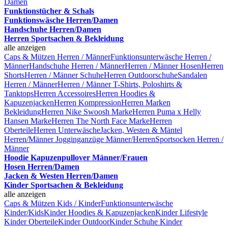
Damen
Funktionstücher & Schals
Funktionswäsche Herren/Damen
Handschuhe Herren/Damen
Herren Sportsachen & Bekleidung
alle anzeigen
Caps & Mützen Herren / Männer
Funktionsunterwäsche Herren /
Männer
Handschuhe Herren / Männer
Herren / Männer Hosen
Herren
Shorts
Herren / Männer Schuhe
Herren Outdoorschuhe
Sandalen
Herren / Männer
Herren / Männer T-Shirts, Poloshirts &
Tanktops
Herren Accessoires
Herren Hoodies &
Kapuzenjacken
Herren Kompression
Herren Marken
Bekleidung
Herren Nike Swoosh Marke
Herren Puma x Helly
Hansen Marke
Herren The North Face Marke
Herren
Oberteile
Herren Unterwäsche
Jacken, Westen & Mäntel
Herren/Männer
Jogginganzüge Männer/Herren
Sportsocken Herren /
Männer
Hoodie Kapuzenpullover Männer/Frauen
Hosen Herren/Damen
Jacken & Westen Herren/Damen
Kinder Sportsachen & Bekleidung
alle anzeigen
Caps & Mützen Kids / Kinder
Funktionsunterwäsche
Kinder/Kids
Kinder Hoodies & Kapuzenjacken
Kinder Lifestyle
Kinder Oberteile
Kinder Outdoor
Kinder Schuhe
Kinder