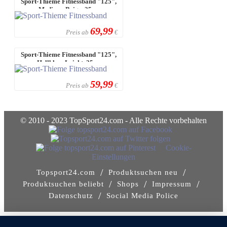
Sport-Thieme Fitnessband "125",
Medium, Beige, 25 m
69,99
Preis ab
€
Sport-Thieme Fitnessband "125",
Hellblau, Leicht, 25 m
59,99
Preis ab
€
© 2010 - 2023 TopSport24.com - Alle Rechte vorbehalten
Cookie-
Einstellungen
/
/
Topsport24.com
Produktsuchen neu
/
/
/
Produktsuchen beliebt
Shops
Impressum
/
Datenschutz
Social Media Police