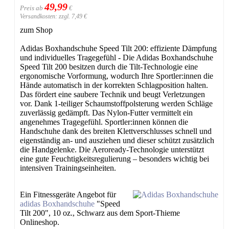
49,99
Preis ab
€
Versandkosten: zzgl. 7,49 €
zum Shop
Adidas Boxhandschuhe Speed Tilt 200: effiziente Dämpfung
und individuelles Tragegefühl - Die Adidas Boxhandschuhe
Speed Tilt 200 besitzen durch die Tilt-Technologie eine
ergonomische Vorformung, wodurch Ihre Sportler:innen die
Hände automatisch in der korrekten Schlagposition halten.
Das fördert eine saubere Technik und beugt Verletzungen
vor. Dank 1-teiliger Schaumstoffpolsterung werden Schläge
zuverlässig gedämpft. Das Nylon-Futter vermittelt ein
angenehmes Tragegefühl. Sportler:innen können die
Handschuhe dank des breiten Klettverschlusses schnell und
eigenständig an- und ausziehen und dieser schützt zusätzlich
die Handgelenke. Die Aeroready-Technologie unterstützt
eine gute Feuchtigkeitsregulierung – besonders wichtig bei
intensiven Trainingseinheiten.
Ein Fitnessgeräte Angebot für
adidas
Boxhandschuhe
"Speed
Tilt 200", 10 oz., Schwarz aus dem Sport-Thieme
Onlineshop.