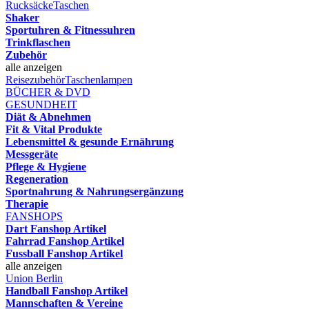
Rucksäcke
Taschen
Shaker
Sportuhren & Fitnessuhren
Trinkflaschen
Zubehör
alle anzeigen
Reisezubehör
Taschenlampen
BÜCHER & DVD
GESUNDHEIT
Diät & Abnehmen
Fit & Vital Produkte
Lebensmittel & gesunde Ernährung
Messgeräte
Pflege & Hygiene
Regeneration
Sportnahrung & Nahrungsergänzung
Therapie
FANSHOPS
Dart Fanshop Artikel
Fahrrad Fanshop Artikel
Fussball Fanshop Artikel
alle anzeigen
Union Berlin
Handball Fanshop Artikel
Mannschaften & Vereine