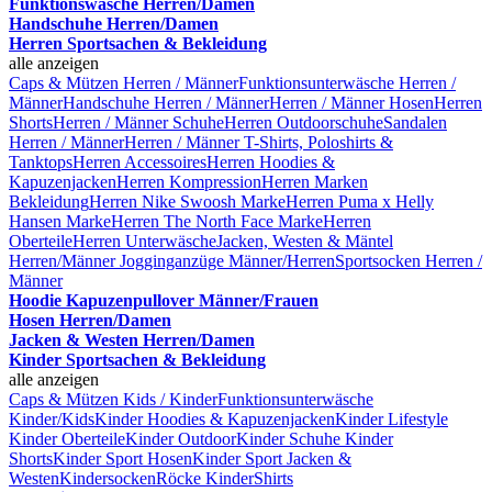
Funktionswäsche Herren/Damen
Handschuhe Herren/Damen
Herren Sportsachen & Bekleidung
alle anzeigen
Caps & Mützen Herren / Männer
Funktionsunterwäsche Herren /
Männer
Handschuhe Herren / Männer
Herren / Männer Hosen
Herren
Shorts
Herren / Männer Schuhe
Herren Outdoorschuhe
Sandalen
Herren / Männer
Herren / Männer T-Shirts, Poloshirts &
Tanktops
Herren Accessoires
Herren Hoodies &
Kapuzenjacken
Herren Kompression
Herren Marken
Bekleidung
Herren Nike Swoosh Marke
Herren Puma x Helly
Hansen Marke
Herren The North Face Marke
Herren
Oberteile
Herren Unterwäsche
Jacken, Westen & Mäntel
Herren/Männer
Jogginganzüge Männer/Herren
Sportsocken Herren /
Männer
Hoodie Kapuzenpullover Männer/Frauen
Hosen Herren/Damen
Jacken & Westen Herren/Damen
Kinder Sportsachen & Bekleidung
alle anzeigen
Caps & Mützen Kids / Kinder
Funktionsunterwäsche
Kinder/Kids
Kinder Hoodies & Kapuzenjacken
Kinder Lifestyle
Kinder Oberteile
Kinder Outdoor
Kinder Schuhe
Kinder
Shorts
Kinder Sport Hosen
Kinder Sport Jacken &
Westen
Kindersocken
Röcke Kinder
Shirts