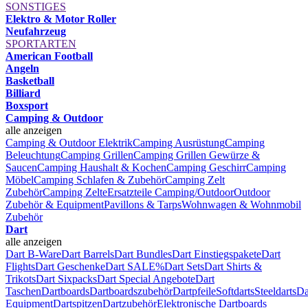
SONSTIGES
Elektro & Motor Roller
Neufahrzeug
SPORTARTEN
American Football
Angeln
Basketball
Billiard
Boxsport
Camping & Outdoor
alle anzeigen
Camping & Outdoor Elektrik
Camping Ausrüstung
Camping
Beleuchtung
Camping Grillen
Camping Grillen Gewürze &
Saucen
Camping Haushalt & Kochen
Camping Geschirr
Camping
Möbel
Camping Schlafen & Zubehör
Camping Zelt
Zubehör
Camping Zelte
Ersatzteile Camping/Outdoor
Outdoor
Zubehör & Equipment
Pavillons & Tarps
Wohnwagen & Wohnmobil
Zubehör
Dart
alle anzeigen
Dart B-Ware
Dart Barrels
Dart Bundles
Dart Einstiegspakete
Dart
Flights
Dart Geschenke
Dart SALE%
Dart Sets
Dart Shirts &
Trikots
Dart Sixpacks
Dart Special Angebote
Dart
Taschen
Dartboards
Dartboardszubehör
Dartpfeile
Softdarts
Steeldarts
Da
Equipment
Dartspitzen
Dartzubehör
Elektronische Dartboards