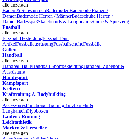
alle anzeigen
Baden & Schwimmen
Bademoden
Bademode Frauen /
Damen
Bademode Herren / Männer
Badeschuhe Herren /
Damen
Badesspaß
Skateboards & Longboards
Spiele & Spielzeug
Fussball
alle anzeigen
Fussball Bekleidung
Fussball Fan-
Artikel
Fussballausrüstung
Fussballschuhe
Fussbälle
Golfen
Handball
alle anzeigen
Handball Bälle
Handball Sportbekleidung
Handball Zubehör &
Ausrüstung
Hundesport
Kampfsport
Klettern
Krafttraining & Bodybuilding
alle anzeigen
Accessoires
Functional Training
Kurzhanteln &
Langhanteln
Plyoboxen
Laufen / Running
Leichtathletik
Marken & Hersteller
alle anzeigen
Abus
Academy
Adidas
Alpha