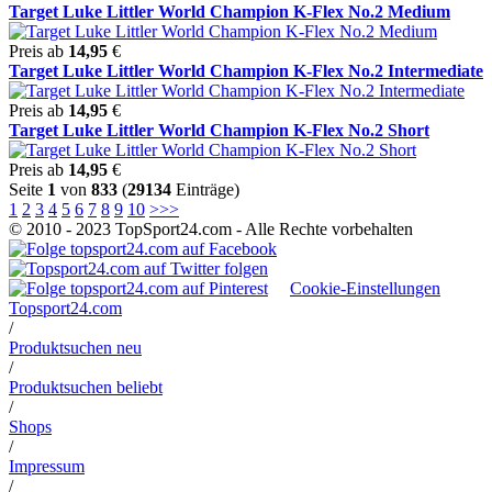
Target Luke Littler World Champion K-Flex No.2 Medium
Preis ab
14,95
€
Target Luke Littler World Champion K-Flex No.2 Intermediate
Preis ab
14,95
€
Target Luke Littler World Champion K-Flex No.2 Short
Preis ab
14,95
€
Seite
1
von
833
(
29134
Einträge)
1
2
3
4
5
6
7
8
9
10
>
>>
© 2010 - 2023 TopSport24.com - Alle Rechte vorbehalten
Cookie-Einstellungen
Topsport24.com
/
Produktsuchen neu
/
Produktsuchen beliebt
/
Shops
/
Impressum
/