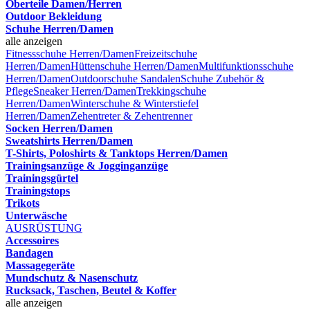
Oberteile Damen/Herren
Outdoor Bekleidung
Schuhe Herren/Damen
alle anzeigen
Fitnessschuhe Herren/Damen
Freizeitschuhe
Herren/Damen
Hüttenschuhe Herren/Damen
Multifunktionsschuhe
Herren/Damen
Outdoorschuhe
Sandalen
Schuhe Zubehör &
Pflege
Sneaker Herren/Damen
Trekkingschuhe
Herren/Damen
Winterschuhe & Winterstiefel
Herren/Damen
Zehentreter & Zehentrenner
Socken Herren/Damen
Sweatshirts Herren/Damen
T-Shirts, Poloshirts & Tanktops Herren/Damen
Trainingsanzüge & Jogginganzüge
Trainingsgürtel
Trainingstops
Trikots
Unterwäsche
AUSRÜSTUNG
Accessoires
Bandagen
Massagegeräte
Mundschutz & Nasenschutz
Rucksack, Taschen, Beutel & Koffer
alle anzeigen