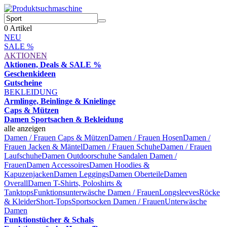
0
Artikel
NEU
SALE %
AKTIONEN
Aktionen, Deals & SALE %
Geschenkideen
Gutscheine
BEKLEIDUNG
Armlinge, Beinlinge & Knielinge
Caps & Mützen
Damen Sportsachen & Bekleidung
alle anzeigen
Damen / Frauen Caps & Mützen
Damen / Frauen Hosen
Damen /
Frauen Jacken & Mäntel
Damen / Frauen Schuhe
Damen / Frauen
Laufschuhe
Damen Outdoorschuhe
Sandalen Damen /
Frauen
Damen Accessoires
Damen Hoodies &
Kapuzenjacken
Damen Leggings
Damen Oberteile
Damen
Overall
Damen T-Shirts, Poloshirts &
Tanktops
Funktionsunterwäsche Damen / Frauen
Longsleeves
Röcke
& Kleider
Short-Tops
Sportsocken Damen / Frauen
Unterwäsche
Damen
Funktionstücher & Schals