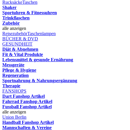
Rucksäcke
Taschen
Shaker
Sportuhren & Fitnessuhren
Trinkflaschen
Zubehör
alle anzeigen
Reisezubehör
Taschenlampen
BÜCHER & DVD
GESUNDHEIT
Diät & Abnehmen
Fit & Vital Produkte
Lebensmittel & gesunde Ernährung
Messgeräte
Pflege & Hygiene
Regeneration
Sportnahrung & Nahrungsergänzung
Therapie
FANSHOPS
Dart Fanshop Artikel
Fahrrad Fanshop Artikel
Fussball Fanshop Artikel
alle anzeigen
Union Berlin
Handball Fanshop Artikel
Mannschaften & Vereine