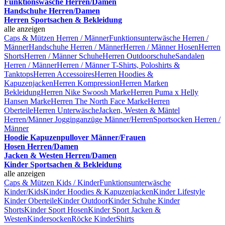
Funktionswäsche Herren/Damen
Handschuhe Herren/Damen
Herren Sportsachen & Bekleidung
alle anzeigen
Caps & Mützen Herren / Männer
Funktionsunterwäsche Herren /
Männer
Handschuhe Herren / Männer
Herren / Männer Hosen
Herren
Shorts
Herren / Männer Schuhe
Herren Outdoorschuhe
Sandalen
Herren / Männer
Herren / Männer T-Shirts, Poloshirts &
Tanktops
Herren Accessoires
Herren Hoodies &
Kapuzenjacken
Herren Kompression
Herren Marken
Bekleidung
Herren Nike Swoosh Marke
Herren Puma x Helly
Hansen Marke
Herren The North Face Marke
Herren
Oberteile
Herren Unterwäsche
Jacken, Westen & Mäntel
Herren/Männer
Jogginganzüge Männer/Herren
Sportsocken Herren /
Männer
Hoodie Kapuzenpullover Männer/Frauen
Hosen Herren/Damen
Jacken & Westen Herren/Damen
Kinder Sportsachen & Bekleidung
alle anzeigen
Caps & Mützen Kids / Kinder
Funktionsunterwäsche
Kinder/Kids
Kinder Hoodies & Kapuzenjacken
Kinder Lifestyle
Kinder Oberteile
Kinder Outdoor
Kinder Schuhe
Kinder
Shorts
Kinder Sport Hosen
Kinder Sport Jacken &
Westen
Kindersocken
Röcke Kinder
Shirts