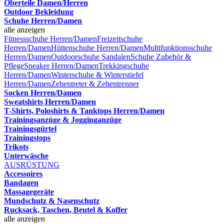
Oberteile Damen/Herren
Outdoor Bekleidung
Schuhe Herren/Damen
alle anzeigen
Fitnessschuhe Herren/Damen
Freizeitschuhe
Herren/Damen
Hüttenschuhe Herren/Damen
Multifunktionsschuhe
Herren/Damen
Outdoorschuhe
Sandalen
Schuhe Zubehör &
Pflege
Sneaker Herren/Damen
Trekkingschuhe
Herren/Damen
Winterschuhe & Winterstiefel
Herren/Damen
Zehentreter & Zehentrenner
Socken Herren/Damen
Sweatshirts Herren/Damen
T-Shirts, Poloshirts & Tanktops Herren/Damen
Trainingsanzüge & Jogginganzüge
Trainingsgürtel
Trainingstops
Trikots
Unterwäsche
AUSRÜSTUNG
Accessoires
Bandagen
Massagegeräte
Mundschutz & Nasenschutz
Rucksack, Taschen, Beutel & Koffer
alle anzeigen