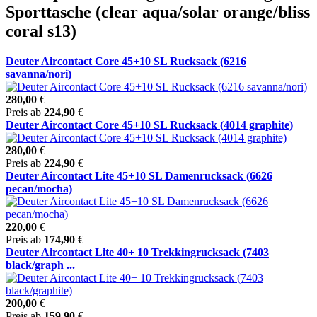
Sporttasche (clear aqua/solar orange/bliss
coral s13)
Deuter Aircontact Core 45+10 SL Rucksack (6216
savanna/nori)
280,00
€
Preis ab
224,90
€
Deuter Aircontact Core 45+10 SL Rucksack (4014 graphite)
280,00
€
Preis ab
224,90
€
Deuter Aircontact Lite 45+10 SL Damenrucksack (6626
pecan/mocha)
220,00
€
Preis ab
174,90
€
Deuter Aircontact Lite 40+ 10 Trekkingrucksack (7403
black/graph ...
200,00
€
Preis ab
159,90
€