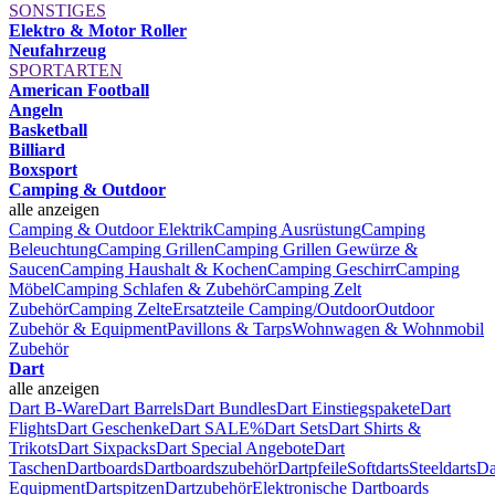
SONSTIGES
Elektro & Motor Roller
Neufahrzeug
SPORTARTEN
American Football
Angeln
Basketball
Billiard
Boxsport
Camping & Outdoor
alle anzeigen
Camping & Outdoor Elektrik
Camping Ausrüstung
Camping
Beleuchtung
Camping Grillen
Camping Grillen Gewürze &
Saucen
Camping Haushalt & Kochen
Camping Geschirr
Camping
Möbel
Camping Schlafen & Zubehör
Camping Zelt
Zubehör
Camping Zelte
Ersatzteile Camping/Outdoor
Outdoor
Zubehör & Equipment
Pavillons & Tarps
Wohnwagen & Wohnmobil
Zubehör
Dart
alle anzeigen
Dart B-Ware
Dart Barrels
Dart Bundles
Dart Einstiegspakete
Dart
Flights
Dart Geschenke
Dart SALE%
Dart Sets
Dart Shirts &
Trikots
Dart Sixpacks
Dart Special Angebote
Dart
Taschen
Dartboards
Dartboardszubehör
Dartpfeile
Softdarts
Steeldarts
Da
Equipment
Dartspitzen
Dartzubehör
Elektronische Dartboards