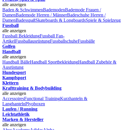
alle anzeigen
Baden & Schwimmen
Bademoden
Bademode Frauen /
Damen
Bademode Herren / Männer
Badeschuhe Herren /
Damen
Badesspaß
Skateboards & Longboards
Spiele & Spielzeug
Fussball
alle anzeigen
Fussball Bekleidung
Fussball Fan-
Artikel
Fussballausrüstung
Fussballschuhe
Fussbälle
Golfen
Handball
alle anzeigen
Handball Bälle
Handball Sportbekleidung
Handball Zubehör &
Ausrüstung
Hundesport
Kampfsport
Klettern
Krafttraining & Bodybuilding
alle anzeigen
Accessoires
Functional Training
Kurzhanteln &
Langhanteln
Plyoboxen
Laufen / Running
Leichtathletik
Marken & Hersteller
alle anzeigen
Abus
Academy
Adidas
Alpha