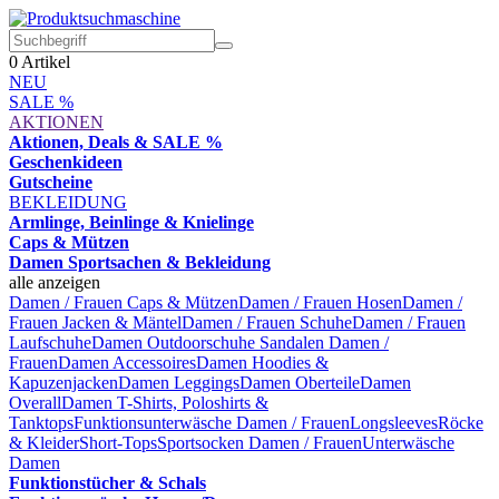
0
Artikel
NEU
SALE %
AKTIONEN
Aktionen, Deals & SALE %
Geschenkideen
Gutscheine
BEKLEIDUNG
Armlinge, Beinlinge & Knielinge
Caps & Mützen
Damen Sportsachen & Bekleidung
alle anzeigen
Damen / Frauen Caps & Mützen
Damen / Frauen Hosen
Damen /
Frauen Jacken & Mäntel
Damen / Frauen Schuhe
Damen / Frauen
Laufschuhe
Damen Outdoorschuhe
Sandalen Damen /
Frauen
Damen Accessoires
Damen Hoodies &
Kapuzenjacken
Damen Leggings
Damen Oberteile
Damen
Overall
Damen T-Shirts, Poloshirts &
Tanktops
Funktionsunterwäsche Damen / Frauen
Longsleeves
Röcke
& Kleider
Short-Tops
Sportsocken Damen / Frauen
Unterwäsche
Damen
Funktionstücher & Schals