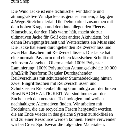
zum Shop
Die Wind Jacke ist eine technische, winddichte und
atmungsaktive Windjacke aus geräuscharmem, 2-lagigem
4-Wege-Stretchmaterial. Die Dehnbarkeit zusammen mit
dem hohen Kragen und dem innenliegenden Fleece-
Kinnschutz, der den Hals warm hält, macht sie zur
ultimativen Jacke für Golf oder andere Aktivitäten, bei
denen Bewegungsfreiheit und Wetterschutz ein Muss sind.
Die Jacke hat einen durchgehenden Reißverschluss und
zwei Handtaschen mit Reißverschlüssen. Die Jacke hat
eine normale Passform und einen klassischen Schnitt mit
zeitlosem Aussehen. Obermaterial: 100% Polyester
Laminierung: 100% Polyurethan Atmungsaktivität: 10 000
g/m2/24h Passform: Regular Durchgehender
Reißverschluss mit schützender Sturmabdeckung hinten
Zwei Eingrifftaschen mit Reißverschlüssen und
Schutzleisten Rückenbelüftung Gummilogo auf der linken
Brust NACHHALTIGKEIT Wir sind immer auf der
Suche nach den neuesten Technologien und wollen
nachhaltigere Alternativen finden. Wir arbeiten mit
Produkten, die aus recycelten Fasern hergestellt werden,
die am Ende wieder in das gleiche System zurückfließen
und zu einer Ressource werden können. Heute verwenden
wir bei Cross Sportswear die folgenden Materialien: