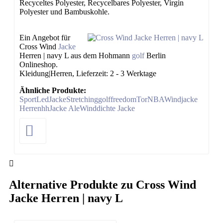
Recyceltes Polyester, Recycelbares Polyester, Virgin
Polyester und Bambuskohle.
Ein Angebot für
Cross Wind
Jacke
Herren | navy L aus dem Hohmann
golf
Berlin
Onlineshop.
Kleidung|Herren, Lieferzeit: 2 - 3 Werktage
Ähnliche Produkte:
Sport
Led
Jacke
Stretching
golf
freedom
Tor
NBA
Windjacke
Herren
hh
Jacke Ale
Winddichte Jacke
Alternative Produkte zu Cross Wind
Jacke Herren | navy L