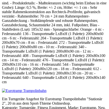
sind. - Produktdetails: - Maßtoleranzen (wichtig beim Einbau in eine
Grube): Länge: 0,5 %, Breite: +/- 2 cm, Höhe: +/- 1 cm - Sehr
stabile Rahmenkonstruktion aus Rechteck-Profilrohr, galvanisch
verzinkt - Rahmenhöhe: 70 cm + 24 mm Rahmenpolster-
Ganzabdeckung - Stoßdämpfende und robuste Rahmenpolster,
Ganzabdeckung, Schaumstärke 24 mm, inkl. Fußpolster, Blau -
Stahlfedern (Lxø): 185x32 mm - Sprungtuchfarbe: Orange - 4 m: -
Federanzahl: 136 - Transportmaße LxBxH (1 Palette): 200x80x60
cm - 6 m: - Federanzahl: 204 - Transportmaße LxBxH (1 Palette):
200x80x70 cm - 8 m: - Federanzahl: 272 - Transportmaße LxBxH
(1 Palette): 200x80x80 cm - 10 m: - Federanzahl: 340 -
Transportmaße LxBxH (1 Palette): 200x80x90 cm - 12 m: -
Federanzahl: 408 - Transportmaße LxBxH (1 Palette): 200x80x100
cm - 14 m: - Federanzahl: 476 - Transportmaße LxBxH (1 Palette):
200x80x110 cm - 16 m: - Federanzahl: 544 - Transportmaße
LxBxH (1 Palette): 200x80x120 cm - 18 m: - Federanzahl: 612 -
Transportmaße LxBxH (1 Palette): 200x80x130 cm - 20 m: -
Federanzahl: 640 - Transportmaße LxBxH (1 Palette): 200x80x140
cm
Ein Turngeräte Angebot für Eurotramp Trampolinbahn "Stationär
2", 20 m aus dem Sport-Thieme Onlineshop.
Kategorie: Turngeräte, Fitness Equipment, Marke: Eurotramp, Neu,