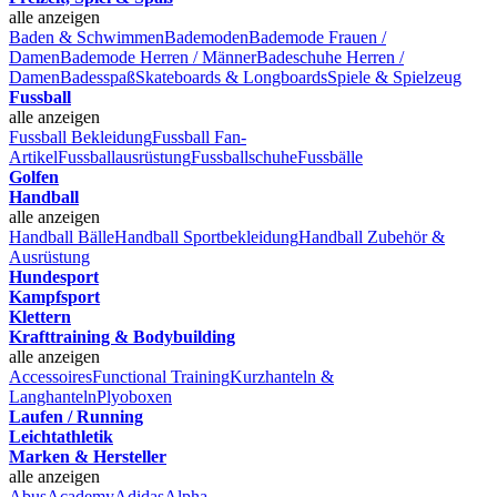
alle anzeigen
Baden & Schwimmen
Bademoden
Bademode Frauen /
Damen
Bademode Herren / Männer
Badeschuhe Herren /
Damen
Badesspaß
Skateboards & Longboards
Spiele & Spielzeug
Fussball
alle anzeigen
Fussball Bekleidung
Fussball Fan-
Artikel
Fussballausrüstung
Fussballschuhe
Fussbälle
Golfen
Handball
alle anzeigen
Handball Bälle
Handball Sportbekleidung
Handball Zubehör &
Ausrüstung
Hundesport
Kampfsport
Klettern
Krafttraining & Bodybuilding
alle anzeigen
Accessoires
Functional Training
Kurzhanteln &
Langhanteln
Plyoboxen
Laufen / Running
Leichtathletik
Marken & Hersteller
alle anzeigen
Abus
Academy
Adidas
Alpha