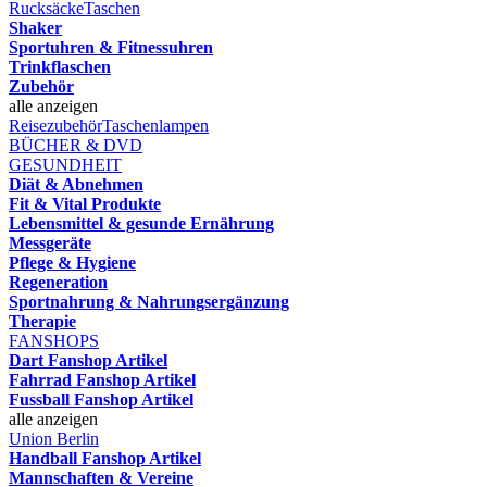
Rucksäcke
Taschen
Shaker
Sportuhren & Fitnessuhren
Trinkflaschen
Zubehör
alle anzeigen
Reisezubehör
Taschenlampen
BÜCHER & DVD
GESUNDHEIT
Diät & Abnehmen
Fit & Vital Produkte
Lebensmittel & gesunde Ernährung
Messgeräte
Pflege & Hygiene
Regeneration
Sportnahrung & Nahrungsergänzung
Therapie
FANSHOPS
Dart Fanshop Artikel
Fahrrad Fanshop Artikel
Fussball Fanshop Artikel
alle anzeigen
Union Berlin
Handball Fanshop Artikel
Mannschaften & Vereine