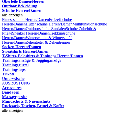
Oberteile Damen/Herren
Outdoor Bekleidung
Schuhe Herren/Damen
alle anzeigen
Fitnessschuhe Herren/Damen
Freizeitschuhe
Herren/Damen
Hüttenschuhe Herren/Damen
Multifunktionsschuhe
Herren/Damen
Outdoorschuhe
Sandalen
Schuhe Zubehör &
Pflege
Sneaker Herren/Damen
Trekkingschuhe
Herren/Damen
Winterschuhe & Winterstiefel
Herren/Damen
Zehentreter & Zehentrenner
Socken Herren/Damen
Sweatshirts Herren/Damen
T-Shirts, Poloshirts & Tanktops Herren/Damen
Trainingsanzüge & Jogginganzüge
Trainingsgürtel
Trainingstops
Trikots
Unterwäsche
AUSRÜSTUNG
Accessoires
Bandagen
Massagegeräte
Mundschutz & Nasenschutz
Rucksack, Taschen, Beutel & Koffer
alle anzeigen