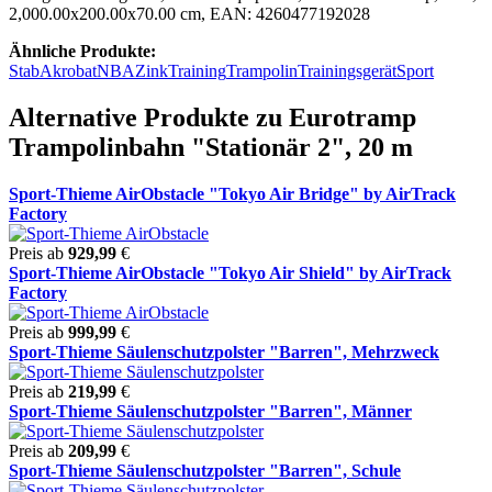
2,000.00x200.00x70.00 cm, EAN: 4260477192028
Ähnliche Produkte:
Stab
Akrobat
NBA
Zink
Training
Trampolin
Trainingsgerät
Sport
Alternative Produkte zu Eurotramp
Trampolinbahn "Stationär 2", 20 m
Sport-Thieme AirObstacle "Tokyo Air Bridge" by AirTrack
Factory
Preis ab
929,99
€
Sport-Thieme AirObstacle "Tokyo Air Shield" by AirTrack
Factory
Preis ab
999,99
€
Sport-Thieme Säulenschutzpolster "Barren", Mehrzweck
Preis ab
219,99
€
Sport-Thieme Säulenschutzpolster "Barren", Männer
Preis ab
209,99
€
Sport-Thieme Säulenschutzpolster "Barren", Schule