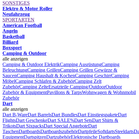
SONSTIGES
Elektro & Motor Roller
Neufahrzeug
SPORTARTEN
American Football
Angeln
Basketball
Billiard
Boxsport
Camping & Outdoor
alle anzeigen
Camping & Outdoor Elektrik
Camping Ausrüstung
Camping
Beleuchtung
Camping Grillen
Camping Grillen Gewürze &
Saucen
Camping Haushalt & Kochen
Camping Geschirr
Camping
Möbel
Camping Schlafen & Zubehör
Camping Zelt
Zubehör
Camping Zelte
Ersatzteile Camping/Outdoor
Outdoor
Zubehör & Equipment
Pavillons & Tarps
Wohnwagen & Wohnmobil
Zubehör
Dart
alle anzeigen
Dart B-Ware
Dart Barrels
Dart Bundles
Dart Einstiegspakete
Dart
Flights
Dart Geschenke
Dart SALE%
Dart Sets
Dart Shirts &
Trikots
Dart Sixpacks
Dart Special Angebote
Dart
Taschen
Dartboards
Dartboardszubehör
Dartpfeile
Softdarts
Steeldarts
Da
Equipment
Dartspitzen
Dartzubehör
Elektronische Dartboards