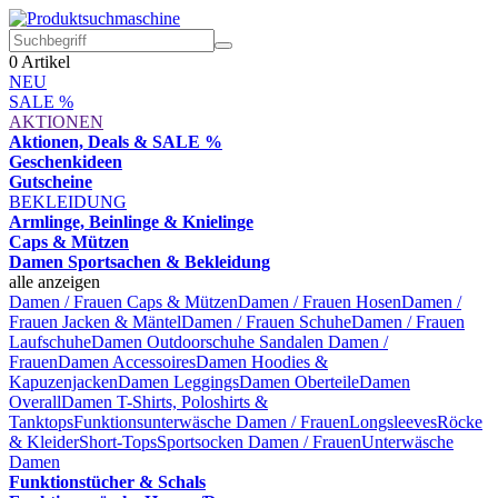
0
Artikel
NEU
SALE %
AKTIONEN
Aktionen, Deals & SALE %
Geschenkideen
Gutscheine
BEKLEIDUNG
Armlinge, Beinlinge & Knielinge
Caps & Mützen
Damen Sportsachen & Bekleidung
alle anzeigen
Damen / Frauen Caps & Mützen
Damen / Frauen Hosen
Damen /
Frauen Jacken & Mäntel
Damen / Frauen Schuhe
Damen / Frauen
Laufschuhe
Damen Outdoorschuhe
Sandalen Damen /
Frauen
Damen Accessoires
Damen Hoodies &
Kapuzenjacken
Damen Leggings
Damen Oberteile
Damen
Overall
Damen T-Shirts, Poloshirts &
Tanktops
Funktionsunterwäsche Damen / Frauen
Longsleeves
Röcke
& Kleider
Short-Tops
Sportsocken Damen / Frauen
Unterwäsche
Damen
Funktionstücher & Schals