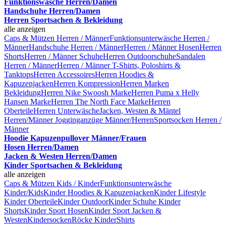
Funktionswäsche Herren/Damen
Handschuhe Herren/Damen
Herren Sportsachen & Bekleidung
alle anzeigen
Caps & Mützen Herren / Männer
Funktionsunterwäsche Herren /
Männer
Handschuhe Herren / Männer
Herren / Männer Hosen
Herren
Shorts
Herren / Männer Schuhe
Herren Outdoorschuhe
Sandalen
Herren / Männer
Herren / Männer T-Shirts, Poloshirts &
Tanktops
Herren Accessoires
Herren Hoodies &
Kapuzenjacken
Herren Kompression
Herren Marken
Bekleidung
Herren Nike Swoosh Marke
Herren Puma x Helly
Hansen Marke
Herren The North Face Marke
Herren
Oberteile
Herren Unterwäsche
Jacken, Westen & Mäntel
Herren/Männer
Jogginganzüge Männer/Herren
Sportsocken Herren /
Männer
Hoodie Kapuzenpullover Männer/Frauen
Hosen Herren/Damen
Jacken & Westen Herren/Damen
Kinder Sportsachen & Bekleidung
alle anzeigen
Caps & Mützen Kids / Kinder
Funktionsunterwäsche
Kinder/Kids
Kinder Hoodies & Kapuzenjacken
Kinder Lifestyle
Kinder Oberteile
Kinder Outdoor
Kinder Schuhe
Kinder
Shorts
Kinder Sport Hosen
Kinder Sport Jacken &
Westen
Kindersocken
Röcke Kinder
Shirts