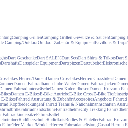
chtung
Camping Grillen
Camping Grillen Gewürze & Saucen
Camping 
eile Camping/Outdoor
Outdoor Zubehör & Equipment
Pavillons & Tarps
ights
Dart Geschenke
Dart SALE%
Dart Sets
Dart Shirts & Trikots
Dart S
s
Dartshafts
Dartspieler Equipment
Dartspitzen
Dartzubehör
Elektronische
Crossbikes Herren/Damen
Damen Crossbikes
Herren Crossbikes
Damen F
 Sommer
Damen Fahrradhandschuhe Winter
Damen Fahrradjacken
Damen
Damen Fahrradunterwäsche
Damen Knieradhosen
Damen Kurzarm Fahrr
-Bikes
Damen E-Bikes
E-Bike Antriebe
E-Bike Cross
E-Bike Tiefeinstei
 E-Bikes
Fahrrad Ausrüstung & Zubehör
Accessoires
Angebote Fahrrad
hrrad Kopfbedeckungen
Fahrrad Teams & Nationalmannschaften Ausrü
ahrradbrille
Fahrradhandschuhe
Fahrradhelme
City Trekking Fahrradhel
en
Fahrradkindersitze
Fahrradsattel
eimtrainer
Radüberschuhe
Radtrikots
Bodies & Einteiler
Fahrrad Kurzarm
n Fahrräder Marken/Modelle
Herren Fahrradausrüstung
Casual Herren 