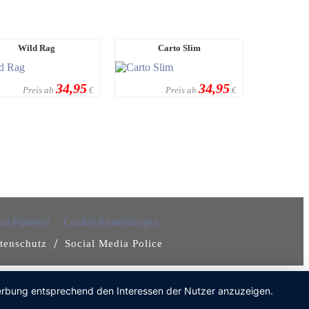
Wild Rag
Carto Slim
34,95
34,95
Preis ab
Preis ab
€
€
Cookie-Einstellungen
/
tenschutz
Social Media Police
 Werbung entsprechend den Interessen der Nutzer anzuzeigen.