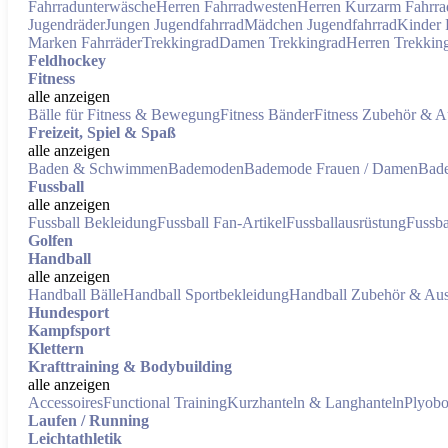
Fahrradunterwäsche
Herren Fahrradwesten
Herren Kurzarm Fahrrad
Jugendräder
Jungen Jugendfahrrad
Mädchen Jugendfahrrad
Kinder 
Marken Fahrräder
Trekkingrad
Damen Trekkingrad
Herren Trekkin
Feldhockey
Fitness
alle anzeigen
Bälle für Fitness & Bewegung
Fitness Bänder
Fitness Zubehör & A
Freizeit, Spiel & Spaß
alle anzeigen
Baden & Schwimmen
Bademoden
Bademode Frauen / Damen
Bade
Fussball
alle anzeigen
Fussball Bekleidung
Fussball Fan-Artikel
Fussballausrüstung
Fussba
Golfen
Handball
alle anzeigen
Handball Bälle
Handball Sportbekleidung
Handball Zubehör & Aus
Hundesport
Kampfsport
Klettern
Krafttraining & Bodybuilding
alle anzeigen
Accessoires
Functional Training
Kurzhanteln & Langhanteln
Plyob
Laufen / Running
Leichtathletik