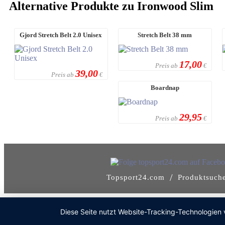
Alternative Produkte zu Ironwood Slim
Gjord Stretch Belt 2.0 Unisex
Stretch Belt 38 mm
17,00
Preis ab
€
39,00
Preis ab
€
Boardnap
29,95
Preis ab
€
/
Topsport24.com
Produktsuch
Diese Seite nutzt Website-Tracking-Technologien 