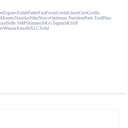
on
Ergotec
Eufab
Falter
Fasi
Focus
Gerda
Ghost
Giro
Gorilla
z
Mounty
Nautilus
Nike
Norco
Optimum Nutrition
Park Tool
Pfau-
oyal
Selle SMP
Shimano
SIGG
Sigma
SKS
SP
er
Winora
Xenofit
XLC
Zefal