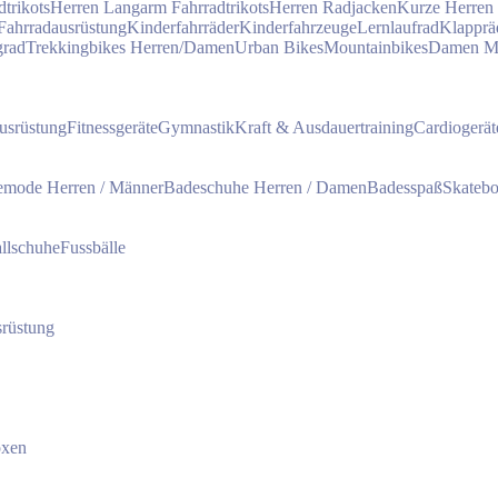
trikots
Herren Langarm Fahrradtrikots
Herren Radjacken
Kurze Herren
Fahrradausrüstung
Kinderfahrräder
Kinderfahrzeuge
Lernlaufrad
Klapprä
grad
Trekkingbikes Herren/Damen
Urban Bikes
Mountainbikes
Damen 
usrüstung
Fitnessgeräte
Gymnastik
Kraft & Ausdauertraining
Cardiogerät
mode Herren / Männer
Badeschuhe Herren / Damen
Badesspaß
Skateb
llschuhe
Fussbälle
rüstung
oxen