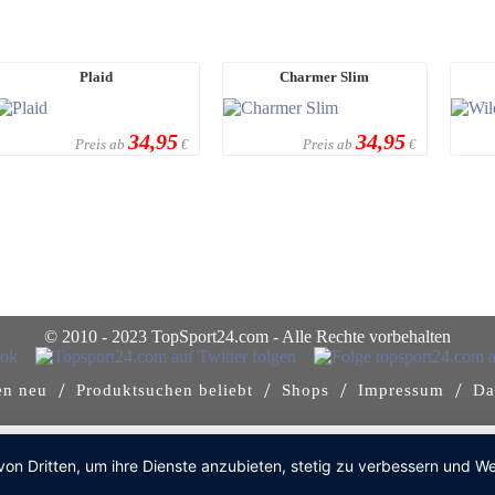
Plaid
Charmer Slim
34,95
34,95
Preis ab
Preis ab
€
€
© 2010 - 2023 TopSport24.com - Alle Rechte vorbehalten
/
/
/
/
en neu
Produktsuchen beliebt
Shops
Impressum
Da
von Dritten, um ihre Dienste anzubieten, stetig zu verbessern und