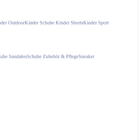
der Outdoor
Kinder Schuhe
Kinder Shorts
Kinder Sport
huhe
Sandalen
Schuhe Zubehör & Pflege
Sneaker