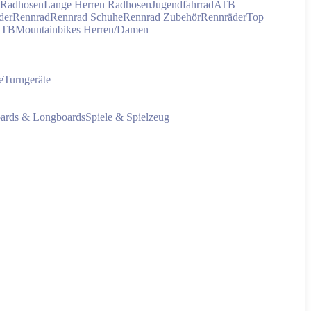
 Radhosen
Lange Herren Radhosen
Jugendfahrrad
ATB
der
Rennrad
Rennrad Schuhe
Rennrad Zubehör
Rennräder
Top
MTB
Mountainbikes Herren/Damen
e
Turngeräte
oards & Longboards
Spiele & Spielzeug