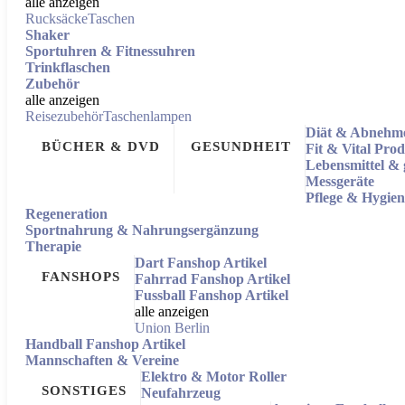
alle anzeigen
Rucksäcke
Taschen
Shaker
Sportuhren & Fitnessuhren
Trinkflaschen
Zubehör
alle anzeigen
Reisezubehör
Taschenlampen
Diät & Abnehm
BÜCHER & DVD
GESUNDHEIT
Fit & Vital Pro
Lebensmittel &
Messgeräte
Pflege & Hygien
Regeneration
Sportnahrung & Nahrungsergänzung
Therapie
Dart Fanshop Artikel
FANSHOPS
Fahrrad Fanshop Artikel
Fussball Fanshop Artikel
alle anzeigen
Union Berlin
Handball Fanshop Artikel
Mannschaften & Vereine
Elektro & Motor Roller
SONSTIGES
Neufahrzeug