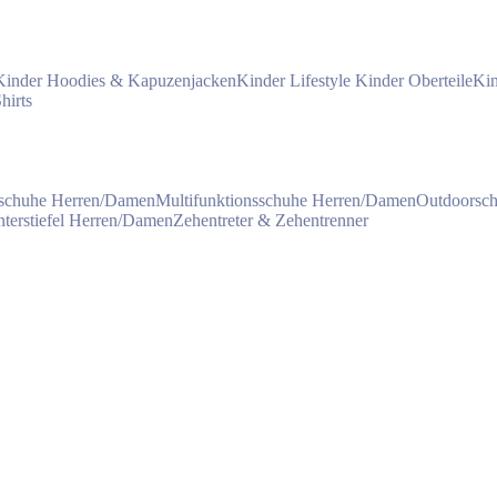
Kinder Hoodies & Kapuzenjacken
Kinder Lifestyle
Kinder Oberteile
Kin
hirts
schuhe Herren/Damen
Multifunktionsschuhe Herren/Damen
Outdoorsc
terstiefel Herren/Damen
Zehentreter & Zehentrenner