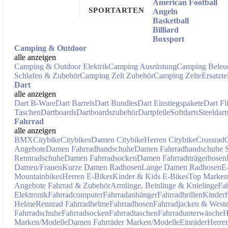
American Football
SPORTARTEN
Angeln
Basketball
Billiard
Boxsport
Camping & Outdoor
alle anzeigen
Camping & Outdoor Elektrik
Camping Ausrüstung
Camping Beleu
Schlafen & Zubehör
Camping Zelt Zubehör
Camping Zelte
Ersatzt
Dart
alle anzeigen
Dart B-Ware
Dart Barrels
Dart Bundles
Dart Einstiegspakete
Dart Fl
Taschen
Dartboards
Dartboardszubehör
Dartpfeile
Softdarts
Steeldart
Fahrrad
alle anzeigen
BMX
Citybike
Citybikes
Damen Citybike
Herren Citybike
Crossrad
Angebote
Damen Fahrradhandschuhe
Damen Fahrradhandschuhe
Rennradschuhe
Damen Fahrradsocken
Damen Fahrradtträgerhosen
Damen/Frauen
Kurze Damen Radhosen
Lange Damen Radhosen
E
Mountainbikes
Herren E-Bikes
Kinder & Kids E-Bikes
Top Marken
Angebote Fahrrad & Zubehör
Armlinge, Beinlinge & Knielinge
Fa
Elektronik
Fahrradcomputer
Fahrradanhänger
Fahrradbrillen
Kinderf
Helme
Rennrad Fahrradhelme
Fahrradhosen
Fahrradjacken & West
Fahrradschuhe
Fahrradsocken
Fahrradtaschen
Fahrradunterwäsche
H
Marken/Modelle
Damen Fahrräder Marken/Modelle
Einräder
Herre