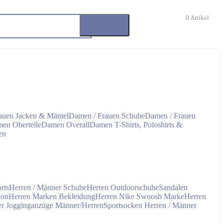
0
Artikel
auen Jacken & Mäntel
Damen / Frauen Schuhe
Damen / Frauen
en Oberteile
Damen Overall
Damen T-Shirts, Poloshirts &
en
rts
Herren / Männer Schuhe
Herren Outdoorschuhe
Sandalen
ion
Herren Marken Bekleidung
Herren Nike Swoosh Marke
Herren
er
Jogginganzüge Männer/Herren
Sportsocken Herren / Männer