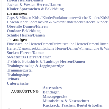
Hosen Herren/Damen
Jacken & Westen Herren/Damen
Kinder Sportsachen & Bekleidung
alle anzeigen
Caps & Mützen Kids / Kinder
Funktionsunterwäsche Kinder/Kids
Hosen
Kinder Sport Jacken & Westen
Kindersocken
Röcke Kinder
S
Oberteile Damen/Herren
Outdoor Bekleidung
Schuhe Herren/Damen
alle anzeigen
Fitnessschuhe Herren/Damen
Freizeitschuhe Herren/Damen
Hütten
Herren/Damen
Trekkingschuhe Herren/Damen
Winterschuhe & Win
Socken Herren/Damen
Sweatshirts Herren/Damen
T-Shirts, Poloshirts & Tanktops Herren/Damen
Trainingsanzüge & Jogginganzüge
Trainingsgürtel
Trainingstops
Trikots
Unterwäsche
Accessoires
AUSRÜSTUNG
Bandagen
Massagegeräte
Mundschutz & Nasenschutz
Rucksack, Taschen, Beutel & Koffer