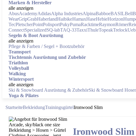
Marken & Hersteller
alle anzeigen
Abus
Academy
Adidas
Alpha Industries
Alpina
Babboe
BASIL
Bell
B
Wear
GripGrab
Haberland
Haibike
Hamax
Hase
Hebie
Horizon
Humpe
Tec
Pletscher
Point
Polisport
Puky
Puma
Racktime
Raymon
Römer
Rei
Connect
Specialized
SQ-lab
TAQ-33
Taxxi
Thule
Topeak
Trelock
Ueb
Segeln & Boot Ausrüstung
alle anzeigen
Pflege & Farben / Segel + Bootzubehör
Teamsport
Tischtennis Ausrüstung und Zubehör
Triathlon
Volleyball
Walking
Wintersport
alle anzeigen
Ski & Snowboard Ausrüstung & Zubehör
Ski & Snowboard Hose
Yoga & Pilates
Startseite
Bekleidung
Trainingsgürtel
Ironwood Slim
Ironwood Slim