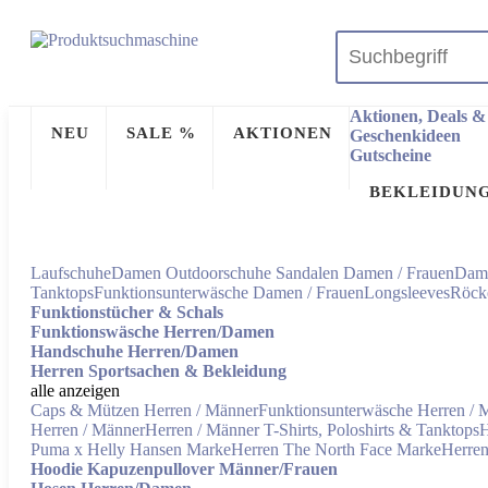
Aktionen, Deals
NEU
SALE %
AKTIONEN
Geschenkideen
Gutscheine
BEKLEIDUN
Laufschuhe
Damen Outdoorschuhe
Sandalen Damen / Frauen
Dame
Tanktops
Funktionsunterwäsche Damen / Frauen
Longsleeves
Röck
Funktionstücher & Schals
Funktionswäsche Herren/Damen
Handschuhe Herren/Damen
Herren Sportsachen & Bekleidung
alle anzeigen
Caps & Mützen Herren / Männer
Funktionsunterwäsche Herren / 
Herren / Männer
Herren / Männer T-Shirts, Poloshirts & Tanktops
H
Puma x Helly Hansen Marke
Herren The North Face Marke
Herren
Hoodie Kapuzenpullover Männer/Frauen