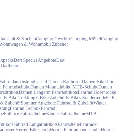
Haushalt & Kochen
Camping Geschirr
Camping Möbel
Camping
Wohnwagen & Wohnmobil Zubehör
ixpacks
Dart Special Angebote
Dart
 Dartboards
ahrradausrüstung
Casual Damen Radhosen
Damen Bikeshorts
 Fahrradschuhe
Damen Mountainbike MTB-Schuhe
Damen
adtrikots
Damen Langarm Fahrradtrikots
Fahrrad Hosenröcke
ger
E-Bike Trekking
E-Bike Zubehör
E-Bikes Sondermodelle
E-
 & Zubehör
Sommer Angebote Fahrrad & Zubehör
Winter
stung
Fahrrad Technik
Fahrrad
me
Fullface Fahrradhelme
Kinder Fahrradhelme
MTB
trikots
Fahrrad Langarmtrikots
Fahrradteile
Fahrräder
Radhosen
Herren Bikeshorts
Herren Fahrradhandschuhe
Herren