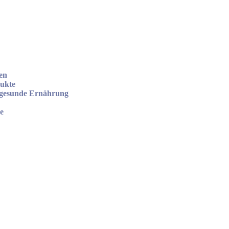
en
dukte
 gesunde Ernährung
e