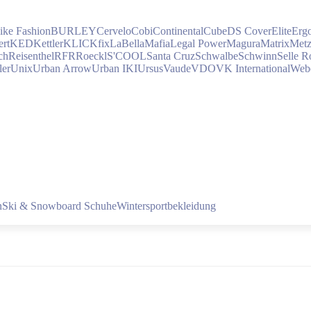
ike Fashion
BURLEY
Cervelo
Cobi
Continental
Cube
DS Cover
Elite
Erg
rt
KED
Kettler
KLICKfix
LaBellaMafia
Legal Power
Magura
Matrix
Met
ch
Reisenthel
RFR
Roeckl
S'COOL
Santa Cruz
Schwalbe
Schwinn
Selle R
ler
Unix
Urban Arrow
Urban IKI
Ursus
Vaude
VDO
VK International
Web
n
Ski & Snowboard Schuhe
Wintersportbekleidung