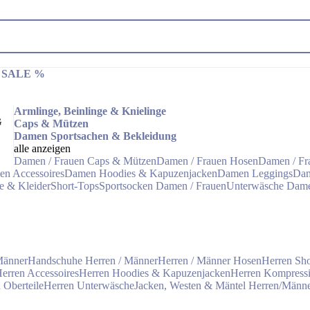
 & SALE %
Armlinge, Beinlinge & Knielinge
G
Caps & Mützen
Damen Sportsachen & Bekleidung
alle anzeigen
Damen / Frauen Caps & Mützen
Damen / Frauen Hosen
Damen / Fr
n Accessoires
Damen Hoodies & Kapuzenjacken
Damen Leggings
Dam
e & Kleider
Short-Tops
Sportsocken Damen / Frauen
Unterwäsche Dam
Männer
Handschuhe Herren / Männer
Herren / Männer Hosen
Herren Sho
erren Accessoires
Herren Hoodies & Kapuzenjacken
Herren Kompress
 Oberteile
Herren Unterwäsche
Jacken, Westen & Mäntel Herren/Männ