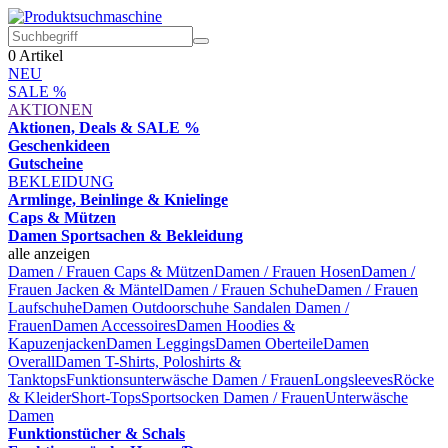
0
Artikel
NEU
SALE %
AKTIONEN
Aktionen, Deals & SALE %
Geschenkideen
Gutscheine
BEKLEIDUNG
Armlinge, Beinlinge & Knielinge
Caps & Mützen
Damen Sportsachen & Bekleidung
alle anzeigen
Damen / Frauen Caps & Mützen
Damen / Frauen Hosen
Damen /
Frauen Jacken & Mäntel
Damen / Frauen Schuhe
Damen / Frauen
Laufschuhe
Damen Outdoorschuhe
Sandalen Damen /
Frauen
Damen Accessoires
Damen Hoodies &
Kapuzenjacken
Damen Leggings
Damen Oberteile
Damen
Overall
Damen T-Shirts, Poloshirts &
Tanktops
Funktionsunterwäsche Damen / Frauen
Longsleeves
Röcke
& Kleider
Short-Tops
Sportsocken Damen / Frauen
Unterwäsche
Damen
Funktionstücher & Schals