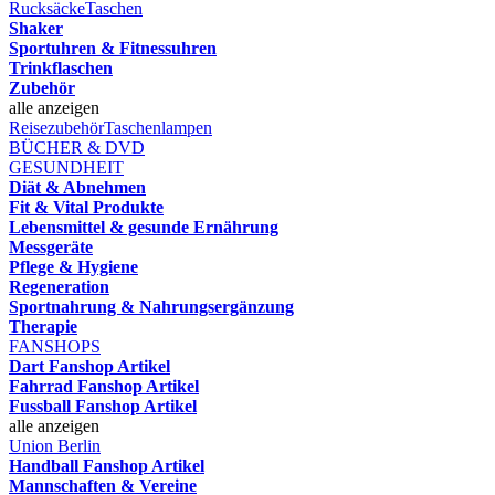
Rucksäcke
Taschen
Shaker
Sportuhren & Fitnessuhren
Trinkflaschen
Zubehör
alle anzeigen
Reisezubehör
Taschenlampen
BÜCHER & DVD
GESUNDHEIT
Diät & Abnehmen
Fit & Vital Produkte
Lebensmittel & gesunde Ernährung
Messgeräte
Pflege & Hygiene
Regeneration
Sportnahrung & Nahrungsergänzung
Therapie
FANSHOPS
Dart Fanshop Artikel
Fahrrad Fanshop Artikel
Fussball Fanshop Artikel
alle anzeigen
Union Berlin
Handball Fanshop Artikel
Mannschaften & Vereine