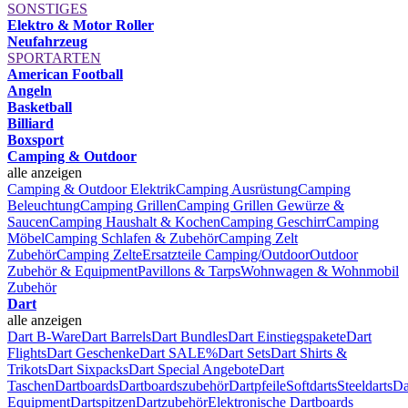
SONSTIGES
Elektro & Motor Roller
Neufahrzeug
SPORTARTEN
American Football
Angeln
Basketball
Billiard
Boxsport
Camping & Outdoor
alle anzeigen
Camping & Outdoor Elektrik
Camping Ausrüstung
Camping
Beleuchtung
Camping Grillen
Camping Grillen Gewürze &
Saucen
Camping Haushalt & Kochen
Camping Geschirr
Camping
Möbel
Camping Schlafen & Zubehör
Camping Zelt
Zubehör
Camping Zelte
Ersatzteile Camping/Outdoor
Outdoor
Zubehör & Equipment
Pavillons & Tarps
Wohnwagen & Wohnmobil
Zubehör
Dart
alle anzeigen
Dart B-Ware
Dart Barrels
Dart Bundles
Dart Einstiegspakete
Dart
Flights
Dart Geschenke
Dart SALE%
Dart Sets
Dart Shirts &
Trikots
Dart Sixpacks
Dart Special Angebote
Dart
Taschen
Dartboards
Dartboardszubehör
Dartpfeile
Softdarts
Steeldarts
Da
Equipment
Dartspitzen
Dartzubehör
Elektronische Dartboards