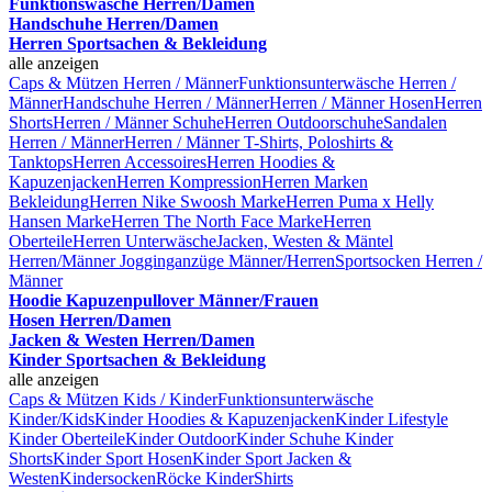
Funktionswäsche Herren/Damen
Handschuhe Herren/Damen
Herren Sportsachen & Bekleidung
alle anzeigen
Caps & Mützen Herren / Männer
Funktionsunterwäsche Herren /
Männer
Handschuhe Herren / Männer
Herren / Männer Hosen
Herren
Shorts
Herren / Männer Schuhe
Herren Outdoorschuhe
Sandalen
Herren / Männer
Herren / Männer T-Shirts, Poloshirts &
Tanktops
Herren Accessoires
Herren Hoodies &
Kapuzenjacken
Herren Kompression
Herren Marken
Bekleidung
Herren Nike Swoosh Marke
Herren Puma x Helly
Hansen Marke
Herren The North Face Marke
Herren
Oberteile
Herren Unterwäsche
Jacken, Westen & Mäntel
Herren/Männer
Jogginganzüge Männer/Herren
Sportsocken Herren /
Männer
Hoodie Kapuzenpullover Männer/Frauen
Hosen Herren/Damen
Jacken & Westen Herren/Damen
Kinder Sportsachen & Bekleidung
alle anzeigen
Caps & Mützen Kids / Kinder
Funktionsunterwäsche
Kinder/Kids
Kinder Hoodies & Kapuzenjacken
Kinder Lifestyle
Kinder Oberteile
Kinder Outdoor
Kinder Schuhe
Kinder
Shorts
Kinder Sport Hosen
Kinder Sport Jacken &
Westen
Kindersocken
Röcke Kinder
Shirts