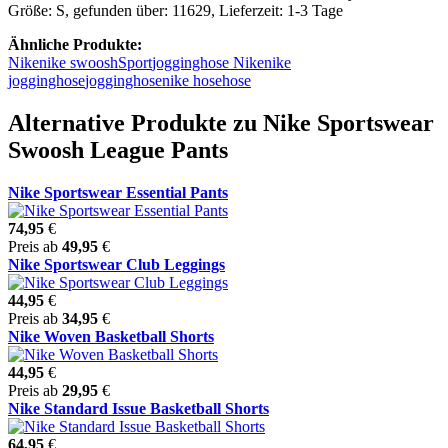
Größe: S, gefunden über: 11629, Lieferzeit: 1-3 Tage
Ähnliche Produkte:
Nike
nike swoosh
Sport
jogginghose Nike
nike
jogginghose
jogginghose
nike hose
hose
Alternative Produkte zu Nike Sportswear
Swoosh League Pants
Nike Sportswear Essential Pants
74,95
€
Preis ab
49,95
€
Nike Sportswear Club Leggings
44,95
€
Preis ab
34,95
€
Nike Woven Basketball Shorts
44,95
€
Preis ab
29,95
€
Nike Standard Issue Basketball Shorts
64,95
€