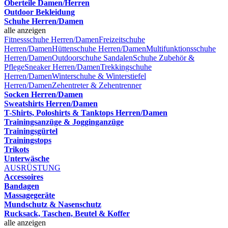
Oberteile Damen/Herren
Outdoor Bekleidung
Schuhe Herren/Damen
alle anzeigen
Fitnessschuhe Herren/Damen
Freizeitschuhe
Herren/Damen
Hüttenschuhe Herren/Damen
Multifunktionsschuhe
Herren/Damen
Outdoorschuhe
Sandalen
Schuhe Zubehör &
Pflege
Sneaker Herren/Damen
Trekkingschuhe
Herren/Damen
Winterschuhe & Winterstiefel
Herren/Damen
Zehentreter & Zehentrenner
Socken Herren/Damen
Sweatshirts Herren/Damen
T-Shirts, Poloshirts & Tanktops Herren/Damen
Trainingsanzüge & Jogginganzüge
Trainingsgürtel
Trainingstops
Trikots
Unterwäsche
AUSRÜSTUNG
Accessoires
Bandagen
Massagegeräte
Mundschutz & Nasenschutz
Rucksack, Taschen, Beutel & Koffer
alle anzeigen