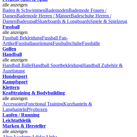
alle anzeigen
Baden & Schwimmen
Bademoden
Bademode Frauen /
Damen
Bademode Herren / Männer
Badeschuhe Herren /
Damen
Badesspaß
Skateboards & Longboards
Spiele & Spielzeug
Fussball
alle anzeigen
Fussball Bekleidung
Fussball Fan-
Artikel
Fussballausrüstung
Fussballschuhe
Fussbälle
Golfen
Handball
alle anzeigen
Handball Bälle
Handball Sportbekleidung
Handball Zubehör &
Ausrüstung
Hundesport
Kampfsport
Klettern
Krafttraining & Bodybuilding
alle anzeigen
Accessoires
Functional Training
Kurzhanteln &
Langhanteln
Plyoboxen
Laufen / Running
Leichtathletik
Marken & Hersteller
alle anzeigen
Abus
Academy
Adidas
Alpha