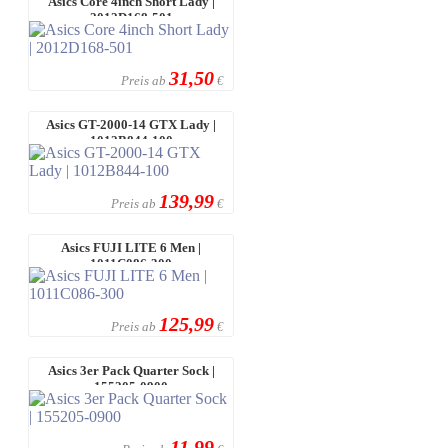
Asics Core 4inch Short Lady |
2012D168-501
31,50
Preis ab
€
Asics GT-2000-14 GTX Lady |
1012B844-100
139,99
Preis ab
€
Asics FUJI LITE 6 Men |
1011C086-300
125,99
Preis ab
€
Asics 3er Pack Quarter Sock |
155205-0900
11,99