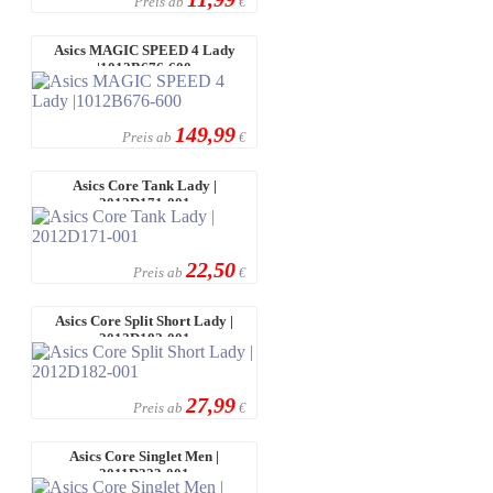
Preis ab
€
Asics MAGIC SPEED 4 Lady
|1012B676-600
149,99
Preis ab
€
Asics Core Tank Lady |
2012D171-001
22,50
Preis ab
€
Asics Core Split Short Lady |
2012D182-001
27,99
Preis ab
€
Asics Core Singlet Men |
2011D223-001