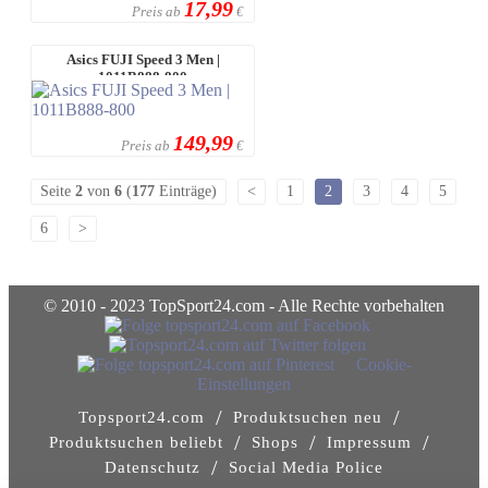
17,99
Preis ab
€
Asics FUJI Speed 3 Men |
1011B888-800
149,99
Preis ab
€
Seite
2
von
6
(
177
Einträge)
<
1
2
3
4
5
6
>
© 2010 - 2023 TopSport24.com - Alle Rechte vorbehalten
Cookie-
Einstellungen
/
/
Topsport24.com
Produktsuchen neu
/
/
/
Produktsuchen beliebt
Shops
Impressum
/
Datenschutz
Social Media Police