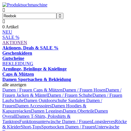
0
Artikel
NEU
SALE %
AKTIONEN
Aktionen, Deals & SALE %
Geschenkideen
Gutscheine
BEKLEIDUNG
Armlinge, Beinlinge & Knielinge
Caps & Mützen
Damen Sportsachen & Bekleidung
alle anzeigen
Damen / Frauen Caps & Mützen
Damen / Frauen Hosen
Damen /
Frauen Jacken & Mäntel
Damen / Frauen Schuhe
Damen / Frauen
Laufschuhe
Damen Outdoorschuhe
Sandalen Damen /
Frauen
Damen Accessoires
Damen Hoodies &
Kapuzenjacken
Damen Leggings
Damen Oberteile
Damen
Overall
Damen T-Shirts, Poloshirts &
Tanktops
Funktionsunterwäsche Damen / Frauen
Longsleeves
Röcke
& Kleider
Short-Tops
Sportsocken Damen / Frauen
Unterwäsche