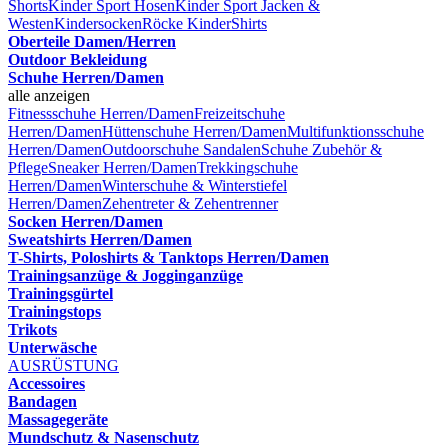
Shorts
Kinder Sport Hosen
Kinder Sport Jacken &
Westen
Kindersocken
Röcke Kinder
Shirts
Oberteile Damen/Herren
Outdoor Bekleidung
Schuhe Herren/Damen
alle anzeigen
Fitnessschuhe Herren/Damen
Freizeitschuhe
Herren/Damen
Hüttenschuhe Herren/Damen
Multifunktionsschuhe
Herren/Damen
Outdoorschuhe
Sandalen
Schuhe Zubehör &
Pflege
Sneaker Herren/Damen
Trekkingschuhe
Herren/Damen
Winterschuhe & Winterstiefel
Herren/Damen
Zehentreter & Zehentrenner
Socken Herren/Damen
Sweatshirts Herren/Damen
T-Shirts, Poloshirts & Tanktops Herren/Damen
Trainingsanzüge & Jogginganzüge
Trainingsgürtel
Trainingstops
Trikots
Unterwäsche
AUSRÜSTUNG
Accessoires
Bandagen
Massagegeräte
Mundschutz & Nasenschutz