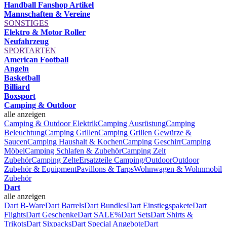
Handball Fanshop Artikel
Mannschaften & Vereine
SONSTIGES
Elektro & Motor Roller
Neufahrzeug
SPORTARTEN
American Football
Angeln
Basketball
Billiard
Boxsport
Camping & Outdoor
alle anzeigen
Camping & Outdoor Elektrik
Camping Ausrüstung
Camping
Beleuchtung
Camping Grillen
Camping Grillen Gewürze &
Saucen
Camping Haushalt & Kochen
Camping Geschirr
Camping
Möbel
Camping Schlafen & Zubehör
Camping Zelt
Zubehör
Camping Zelte
Ersatzteile Camping/Outdoor
Outdoor
Zubehör & Equipment
Pavillons & Tarps
Wohnwagen & Wohnmobil
Zubehör
Dart
alle anzeigen
Dart B-Ware
Dart Barrels
Dart Bundles
Dart Einstiegspakete
Dart
Flights
Dart Geschenke
Dart SALE%
Dart Sets
Dart Shirts &
Trikots
Dart Sixpacks
Dart Special Angebote
Dart