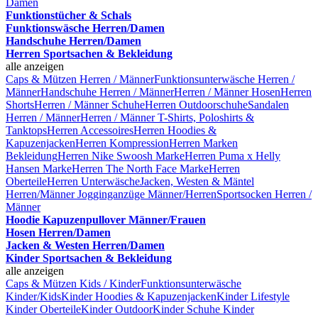
Damen
Funktionstücher & Schals
Funktionswäsche Herren/Damen
Handschuhe Herren/Damen
Herren Sportsachen & Bekleidung
alle anzeigen
Caps & Mützen Herren / Männer
Funktionsunterwäsche Herren /
Männer
Handschuhe Herren / Männer
Herren / Männer Hosen
Herren
Shorts
Herren / Männer Schuhe
Herren Outdoorschuhe
Sandalen
Herren / Männer
Herren / Männer T-Shirts, Poloshirts &
Tanktops
Herren Accessoires
Herren Hoodies &
Kapuzenjacken
Herren Kompression
Herren Marken
Bekleidung
Herren Nike Swoosh Marke
Herren Puma x Helly
Hansen Marke
Herren The North Face Marke
Herren
Oberteile
Herren Unterwäsche
Jacken, Westen & Mäntel
Herren/Männer
Jogginganzüge Männer/Herren
Sportsocken Herren /
Männer
Hoodie Kapuzenpullover Männer/Frauen
Hosen Herren/Damen
Jacken & Westen Herren/Damen
Kinder Sportsachen & Bekleidung
alle anzeigen
Caps & Mützen Kids / Kinder
Funktionsunterwäsche
Kinder/Kids
Kinder Hoodies & Kapuzenjacken
Kinder Lifestyle
Kinder Oberteile
Kinder Outdoor
Kinder Schuhe
Kinder