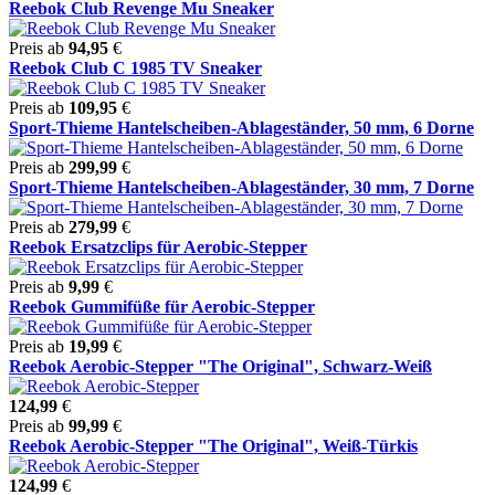
Reebok Club Revenge Mu Sneaker
Preis ab
94,95
€
Reebok Club C 1985 TV Sneaker
Preis ab
109,95
€
Sport-Thieme Hantelscheiben-Ablageständer, 50 mm, 6 Dorne
Preis ab
299,99
€
Sport-Thieme Hantelscheiben-Ablageständer, 30 mm, 7 Dorne
Preis ab
279,99
€
Reebok Ersatzclips für Aerobic-Stepper
Preis ab
9,99
€
Reebok Gummifüße für Aerobic-Stepper
Preis ab
19,99
€
Reebok Aerobic-Stepper "The Original", Schwarz-Weiß
124,99
€
Preis ab
99,99
€
Reebok Aerobic-Stepper "The Original", Weiß-Türkis
124,99
€