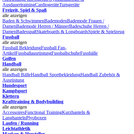
Ausdauertraining
Cardiogeräte
Turngeräte
Freizeit, Spiel & Spaß
alle anzeigen
Baden & Schwimmen
Bademoden
Bademode Frauen /
Damen
Bademode Herren / Männer
Badeschuhe Herren /
Damen
Badesspaß
Skateboards & Longboards
Spiele & Spielzeug
Fussball
alle anzeigen
Fussball Bekleidung
Fussball Fan-
Artikel
Fussballausrüstung
Fussballschuhe
Fussbälle
Golfen
Handball
alle anzeigen
Handball Bälle
Handball Sportbekleidung
Handball Zubehör &
Ausrüstung
Hundesport
Kampfsport
Klettern
Krafttraining & Bodybuilding
alle anzeigen
Accessoires
Functional Training
Kurzhanteln &
Langhanteln
Plyoboxen
Laufen / Running
Leichtathletik
Marken & Hersteller