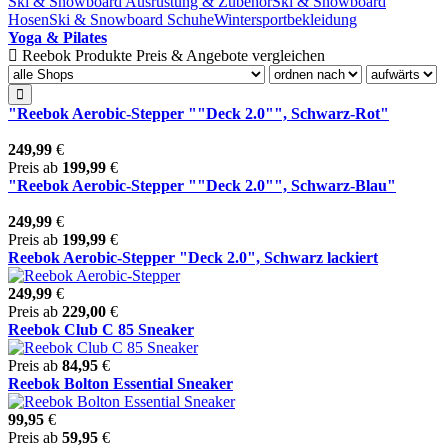
Ski & Snowboard Ausrüstung & Zubehör
Ski & Snowboard
Hosen
Ski & Snowboard Schuhe
Wintersportbekleidung
Yoga & Pilates
Reebok Produkte Preis & Angebote vergleichen
"Reebok Aerobic-Stepper ""Deck 2.0"", Schwarz-Rot"
249,99
€
Preis ab
199,99
€
"Reebok Aerobic-Stepper ""Deck 2.0"", Schwarz-Blau"
249,99
€
Preis ab
199,99
€
Reebok Aerobic-Stepper "Deck 2.0", Schwarz lackiert
249,99
€
Preis ab
229,00
€
Reebok Club C 85 Sneaker
Preis ab
84,95
€
Reebok Bolton Essential Sneaker
99,95
€
Preis ab
59,95
€