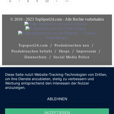
6
7
8
9
10
>
>>
© 2010 - 2023 TopSport24.com - Alle Rechte vorbehalten
Cookie-
Einstellungen
/
/
Topsport24.com
Produktsuchen neu
/
/
/
Produktsuchen beliebt
Shops
Impressum
/
Datenschutz
Social Media Police
Diese Seite nutzt Website-Tracking-Technologien von Dritten,
um ihre Dienste anzubieten, stetig zu verbessern und
Werbung entsprechend den Interessen der Nutzer
anzuzeigen.
ABLEHNEN
AKZEPTIEREN