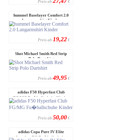
27,47
Preis ab
€
hummel Baselayer Comfort 2.0
Langarmshirt Kinder
19,22
Preis ab
€
Shot Michael Smith Red Strip
Polo Dartshirt
49,95
Preis ab
€
adidas F50 Hyperfast Club
FG/MG Fu�ballschuhe Kinder
50,00
Preis ab
€
adidas Copa Pure IV Elite
Laceless FG Fu�ballschuhe