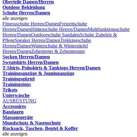
Oberteile Damen/Herren
Outdoor Bekleidung
Schuhe Herren/Damen
alle anzeigen
Fitnessschuhe Herren/Damen
Freizeitschuhe
Herren/Damen
Hüttenschuhe Herren/Damen
Multifunktionsschuhe
Herren/Damen
Outdoorschuhe
Sandalen
Schuhe Zubehör &
Pflege
Sneaker Herren/Damen
Trekkingschuhe
Herren/Damen
Winterschuhe & Winterstiefel
Herren/Damen
Zehentreter & Zehentrenner
Socken Herren/Damen
Sweatshirts Herren/Damen
T-Shirts, Poloshirts & Tanktops Herren/Damen
Trainingsanzüge & Jogginganzüge
Trainingsgürtel
Trainingstops
Trikots
Unterwäsche
AUSRÜSTUNG
Accessoires
Bandagen
Massagegeräte
Mundschutz & Nasenschutz
Rucksack, Taschen, Beutel & Koffer
alle anzeigen