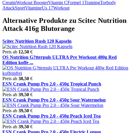
Creatin
Workout Booster
Vitamin C
Formel 1
Training
Tor
body
Attack
Sport
Vitamine
Us 17
Workout
Alternative Produkte zu Scitec Nutrition
Attack 416g Blutorange
Scitec Nutrition Rush 120 Kapseln
Preis ab
12,50
€
OS Nutrition G?tterpuls ULTRA Pre Workout 480g Red
Edition koffe ...
Preis ab
38,50
€
ESN Crank Pump Pro 2.0 - 450g Tropical Punch
Preis ab
39,50
€
ESN Crank Pump Pro 2.0 - 450g Sour Watermelon
Preis ab
39,50
€
ESN Crank Pump Pro 2.0 - 450g Peach Iced Tea
Preis ab
39,50
€
ESN Crank Pump Pro 2.0 - 450g Electric Lemon