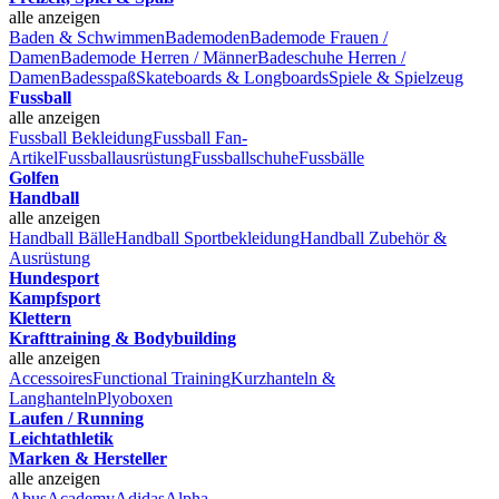
alle anzeigen
Baden & Schwimmen
Bademoden
Bademode Frauen /
Damen
Bademode Herren / Männer
Badeschuhe Herren /
Damen
Badesspaß
Skateboards & Longboards
Spiele & Spielzeug
Fussball
alle anzeigen
Fussball Bekleidung
Fussball Fan-
Artikel
Fussballausrüstung
Fussballschuhe
Fussbälle
Golfen
Handball
alle anzeigen
Handball Bälle
Handball Sportbekleidung
Handball Zubehör &
Ausrüstung
Hundesport
Kampfsport
Klettern
Krafttraining & Bodybuilding
alle anzeigen
Accessoires
Functional Training
Kurzhanteln &
Langhanteln
Plyoboxen
Laufen / Running
Leichtathletik
Marken & Hersteller
alle anzeigen
Abus
Academy
Adidas
Alpha