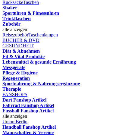
Rucksäcke
Taschen
Shaker
Sportuhren & Fitnessuhren
Trinkflaschen
Zubehör
alle anzeigen
Reisezubehör
Taschenlampen
BÜCHER & DVD
GESUNDHEIT
Diät & Abnehmen
Fit & Vital Produkte
Lebensmittel & gesunde Ernährung
Messgeräte
Pflege & Hygiene
Regeneration
Sportnahrung & Nahrungsergänzung
Therapie
FANSHOPS
Dart Fanshop Artikel
Fahrrad Fanshop Artikel
Fussball Fanshop Artikel
alle anzeigen
Union Berlin
Handball Fanshop Artikel
Mannschaften & Vereine