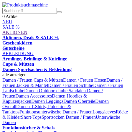
0
Artikel
NEU
SALE %
AKTIONEN
Aktionen, Deals & SALE %
Geschenkideen
Gutscheine
BEKLEIDUNG
Armlinge, Beinlinge & Knielinge
Caps & Mützen
Damen Sportsachen & Bekleidung
alle anzeigen
Damen / Frauen Caps & Mützen
Damen / Frauen Hosen
Damen /
Frauen Jacken & Mäntel
Damen / Frauen Schuhe
Damen / Frauen
Laufschuhe
Damen Outdoorschuhe
Sandalen Damen /
Frauen
Damen Accessoires
Damen Hoodies &
Kapuzenjacken
Damen Leggings
Damen Oberteile
Damen
Overall
Damen T-Shirts, Poloshirts &
Tanktops
Funktionsunterwäsche Damen / Frauen
Longsleeves
Röcke
& Kleider
Short-Tops
Sportsocken Damen / Frauen
Unterwäsche
Damen
Funktionstücher & Schals