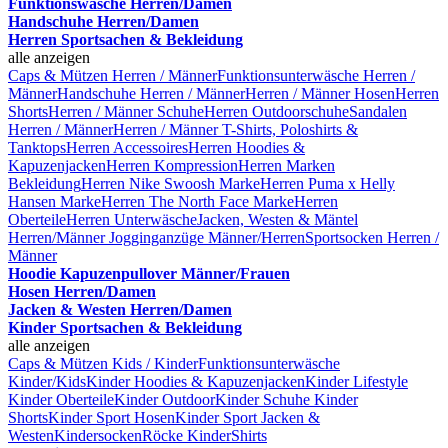
Funktionswäsche Herren/Damen
Handschuhe Herren/Damen
Herren Sportsachen & Bekleidung
alle anzeigen
Caps & Mützen Herren / Männer
Funktionsunterwäsche Herren /
Männer
Handschuhe Herren / Männer
Herren / Männer Hosen
Herren
Shorts
Herren / Männer Schuhe
Herren Outdoorschuhe
Sandalen
Herren / Männer
Herren / Männer T-Shirts, Poloshirts &
Tanktops
Herren Accessoires
Herren Hoodies &
Kapuzenjacken
Herren Kompression
Herren Marken
Bekleidung
Herren Nike Swoosh Marke
Herren Puma x Helly
Hansen Marke
Herren The North Face Marke
Herren
Oberteile
Herren Unterwäsche
Jacken, Westen & Mäntel
Herren/Männer
Jogginganzüge Männer/Herren
Sportsocken Herren /
Männer
Hoodie Kapuzenpullover Männer/Frauen
Hosen Herren/Damen
Jacken & Westen Herren/Damen
Kinder Sportsachen & Bekleidung
alle anzeigen
Caps & Mützen Kids / Kinder
Funktionsunterwäsche
Kinder/Kids
Kinder Hoodies & Kapuzenjacken
Kinder Lifestyle
Kinder Oberteile
Kinder Outdoor
Kinder Schuhe
Kinder
Shorts
Kinder Sport Hosen
Kinder Sport Jacken &
Westen
Kindersocken
Röcke Kinder
Shirts