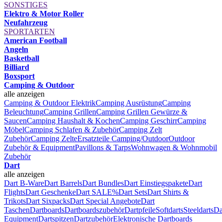
SONSTIGES
Elektro & Motor Roller
Neufahrzeug
SPORTARTEN
American Football
Angeln
Basketball
Billiard
Boxsport
Camping & Outdoor
alle anzeigen
Camping & Outdoor Elektrik
Camping Ausrüstung
Camping
Beleuchtung
Camping Grillen
Camping Grillen Gewürze &
Saucen
Camping Haushalt & Kochen
Camping Geschirr
Camping
Möbel
Camping Schlafen & Zubehör
Camping Zelt
Zubehör
Camping Zelte
Ersatzteile Camping/Outdoor
Outdoor
Zubehör & Equipment
Pavillons & Tarps
Wohnwagen & Wohnmobil
Zubehör
Dart
alle anzeigen
Dart B-Ware
Dart Barrels
Dart Bundles
Dart Einstiegspakete
Dart
Flights
Dart Geschenke
Dart SALE%
Dart Sets
Dart Shirts &
Trikots
Dart Sixpacks
Dart Special Angebote
Dart
Taschen
Dartboards
Dartboardszubehör
Dartpfeile
Softdarts
Steeldarts
Da
Equipment
Dartspitzen
Dartzubehör
Elektronische Dartboards