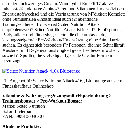
darunter hochwertiges Creatin-Monohydrat Enth?lt 17 aktive
Inhaltsstoffe inklusive Aminos?uren und Vitaminen Unterst?tzt den
Energiestoffwechsel und die Verringerung von M?digkeit Komplett
ohne Stimulanzien &ndash ideal auch f?r abendliche
Trainingseinheiten F?r wen ist Scitec Nutrition Attack
empfehlenswert? Scitec Nutrition Attack ist ideal f?r Kraftsportler,
Bodybuilder und Fitnessbegeisterte, die eine umfassende,
leistungssteigernde Pre-Workout-Unterst?tzung ohne Stimulanzien
suchen. Es eignet sich besonders f?r Personen, die ihre Schnellkraft,
Ausdauer und Regenerationsf?higkeit gezielt verbessern wollen,
sowie f?r Sportler, die vielseitig aufgestellte Creatin-Formeln
bevorzugen.
Ein Angebot für Scitec Nutrition Attack 416g Blutorange aus dem
Fitnesskaufhaus Onlineshop.
Vitamine & Nahrungserg?nzungsmittel/Sportnahrung >
Trainingsbooster > Pre-Workout Booster
Marke: Scitec Nutrition
Sofort Lieferbar
EAN: 5999100036307
Ähnliche Produkte: