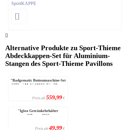
Sport
KAPPE
Alternative Produkte zu Sport-Thieme
Abdeckkappen-Set für Aluminium-
Stangen des Sport-Thieme Pavillons
"Badgematic Buttonmaschine-Set
""Flexi Multi 100"", Für 59 mm
B ...
559,99
Preis ab
€
"Igloo Getränkebehälter
""Legend"""
49,99
Preis ab
€