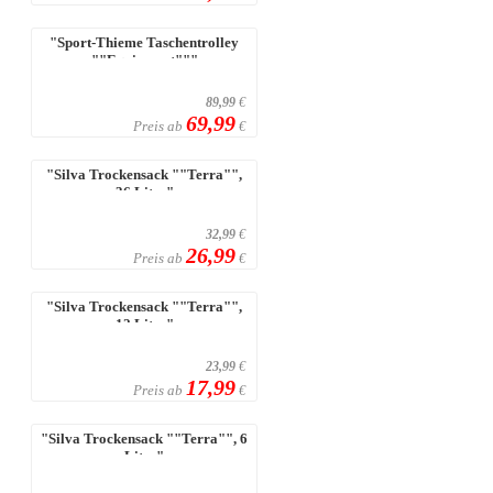
"Sport-Thieme Taschentrolley
""Equipment"""
89,99
€
69,99
Preis ab
€
"Silva Trockensack ""Terra"",
36 Liter"
32,99
€
26,99
Preis ab
€
"Silva Trockensack ""Terra"",
12 Liter"
23,99
€
17,99
Preis ab
€
"Silva Trockensack ""Terra"", 6
Liter"