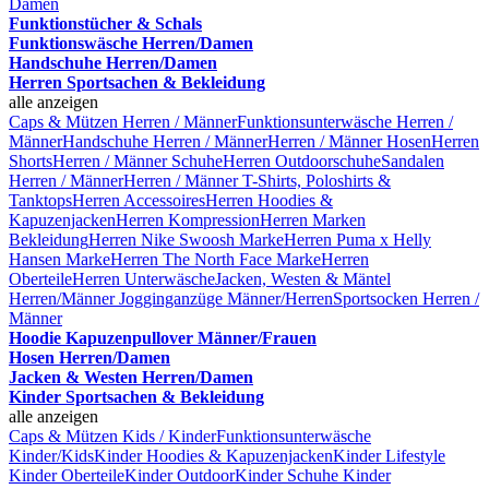
Damen
Funktionstücher & Schals
Funktionswäsche Herren/Damen
Handschuhe Herren/Damen
Herren Sportsachen & Bekleidung
alle anzeigen
Caps & Mützen Herren / Männer
Funktionsunterwäsche Herren /
Männer
Handschuhe Herren / Männer
Herren / Männer Hosen
Herren
Shorts
Herren / Männer Schuhe
Herren Outdoorschuhe
Sandalen
Herren / Männer
Herren / Männer T-Shirts, Poloshirts &
Tanktops
Herren Accessoires
Herren Hoodies &
Kapuzenjacken
Herren Kompression
Herren Marken
Bekleidung
Herren Nike Swoosh Marke
Herren Puma x Helly
Hansen Marke
Herren The North Face Marke
Herren
Oberteile
Herren Unterwäsche
Jacken, Westen & Mäntel
Herren/Männer
Jogginganzüge Männer/Herren
Sportsocken Herren /
Männer
Hoodie Kapuzenpullover Männer/Frauen
Hosen Herren/Damen
Jacken & Westen Herren/Damen
Kinder Sportsachen & Bekleidung
alle anzeigen
Caps & Mützen Kids / Kinder
Funktionsunterwäsche
Kinder/Kids
Kinder Hoodies & Kapuzenjacken
Kinder Lifestyle
Kinder Oberteile
Kinder Outdoor
Kinder Schuhe
Kinder