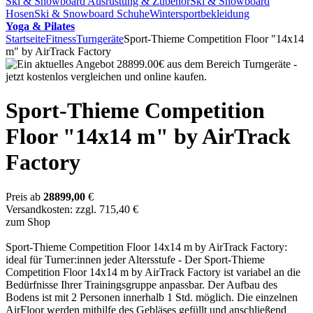
Ski & Snowboard Ausrüstung & Zubehör
Ski & Snowboard
Hosen
Ski & Snowboard Schuhe
Wintersportbekleidung
Yoga & Pilates
Startseite
Fitness
Turngeräte
Sport-Thieme Competition Floor "14x14
m" by AirTrack Factory
Sport-Thieme Competition
Floor "14x14 m" by AirTrack
Factory
Preis ab
28899,00
€
Versandkosten: zzgl. 715,40 €
zum Shop
Sport-Thieme Competition Floor 14x14 m by AirTrack Factory:
ideal für Turner:innen jeder Altersstufe - Der Sport-Thieme
Competition Floor 14x14 m by AirTrack Factory ist variabel an die
Bedürfnisse Ihrer Trainingsgruppe anpassbar. Der Aufbau des
Bodens ist mit 2 Personen innerhalb 1 Std. möglich. Die einzelnen
AirFloor werden mithilfe des Gebläses gefüllt und anschließend