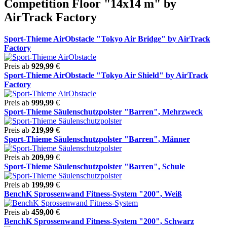
Competition Floor "14x14 m" by
AirTrack Factory
Sport-Thieme AirObstacle "Tokyo Air Bridge" by AirTrack
Factory
Preis ab
929,99
€
Sport-Thieme AirObstacle "Tokyo Air Shield" by AirTrack
Factory
Preis ab
999,99
€
Sport-Thieme Säulenschutzpolster "Barren", Mehrzweck
Preis ab
219,99
€
Sport-Thieme Säulenschutzpolster "Barren", Männer
Preis ab
209,99
€
Sport-Thieme Säulenschutzpolster "Barren", Schule
Preis ab
199,99
€
BenchK Sprossenwand Fitness-System "200", Weiß
Preis ab
459,00
€
BenchK Sprossenwand Fitness-System "200", Schwarz