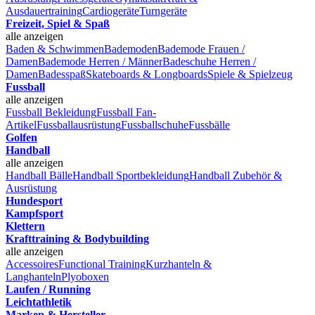
Ausdauertraining
Cardiogeräte
Turngeräte
Freizeit, Spiel & Spaß
alle anzeigen
Baden & Schwimmen
Bademoden
Bademode Frauen /
Damen
Bademode Herren / Männer
Badeschuhe Herren /
Damen
Badesspaß
Skateboards & Longboards
Spiele & Spielzeug
Fussball
alle anzeigen
Fussball Bekleidung
Fussball Fan-
Artikel
Fussballausrüstung
Fussballschuhe
Fussbälle
Golfen
Handball
alle anzeigen
Handball Bälle
Handball Sportbekleidung
Handball Zubehör &
Ausrüstung
Hundesport
Kampfsport
Klettern
Krafttraining & Bodybuilding
alle anzeigen
Accessoires
Functional Training
Kurzhanteln &
Langhanteln
Plyoboxen
Laufen / Running
Leichtathletik
Marken & Hersteller