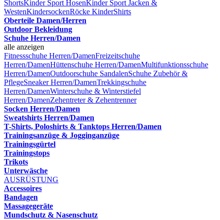
Shorts
Kinder Sport Hosen
Kinder Sport Jacken &
Westen
Kindersocken
Röcke Kinder
Shirts
Oberteile Damen/Herren
Outdoor Bekleidung
Schuhe Herren/Damen
alle anzeigen
Fitnessschuhe Herren/Damen
Freizeitschuhe
Herren/Damen
Hüttenschuhe Herren/Damen
Multifunktionsschuhe
Herren/Damen
Outdoorschuhe
Sandalen
Schuhe Zubehör &
Pflege
Sneaker Herren/Damen
Trekkingschuhe
Herren/Damen
Winterschuhe & Winterstiefel
Herren/Damen
Zehentreter & Zehentrenner
Socken Herren/Damen
Sweatshirts Herren/Damen
T-Shirts, Poloshirts & Tanktops Herren/Damen
Trainingsanzüge & Jogginganzüge
Trainingsgürtel
Trainingstops
Trikots
Unterwäsche
AUSRÜSTUNG
Accessoires
Bandagen
Massagegeräte
Mundschutz & Nasenschutz