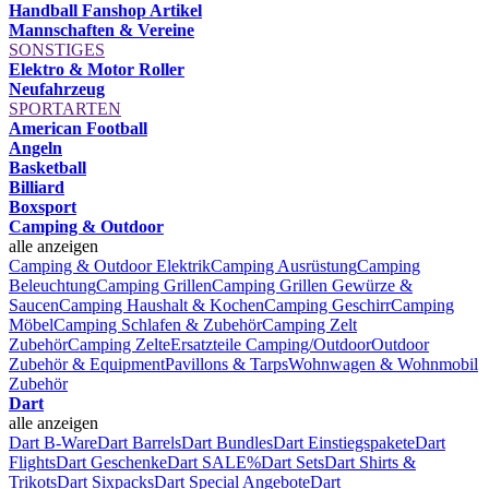
Handball Fanshop Artikel
Mannschaften & Vereine
SONSTIGES
Elektro & Motor Roller
Neufahrzeug
SPORTARTEN
American Football
Angeln
Basketball
Billiard
Boxsport
Camping & Outdoor
alle anzeigen
Camping & Outdoor Elektrik
Camping Ausrüstung
Camping
Beleuchtung
Camping Grillen
Camping Grillen Gewürze &
Saucen
Camping Haushalt & Kochen
Camping Geschirr
Camping
Möbel
Camping Schlafen & Zubehör
Camping Zelt
Zubehör
Camping Zelte
Ersatzteile Camping/Outdoor
Outdoor
Zubehör & Equipment
Pavillons & Tarps
Wohnwagen & Wohnmobil
Zubehör
Dart
alle anzeigen
Dart B-Ware
Dart Barrels
Dart Bundles
Dart Einstiegspakete
Dart
Flights
Dart Geschenke
Dart SALE%
Dart Sets
Dart Shirts &
Trikots
Dart Sixpacks
Dart Special Angebote
Dart