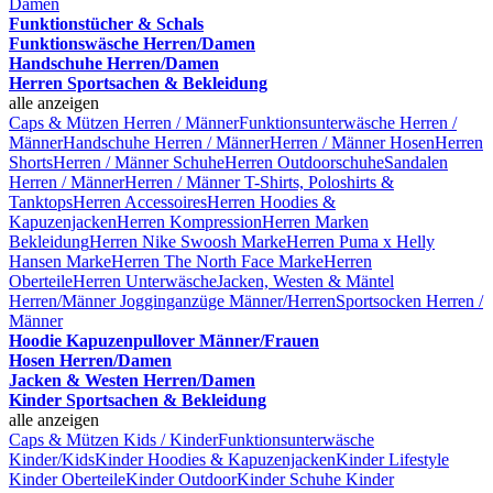
Damen
Funktionstücher & Schals
Funktionswäsche Herren/Damen
Handschuhe Herren/Damen
Herren Sportsachen & Bekleidung
alle anzeigen
Caps & Mützen Herren / Männer
Funktionsunterwäsche Herren /
Männer
Handschuhe Herren / Männer
Herren / Männer Hosen
Herren
Shorts
Herren / Männer Schuhe
Herren Outdoorschuhe
Sandalen
Herren / Männer
Herren / Männer T-Shirts, Poloshirts &
Tanktops
Herren Accessoires
Herren Hoodies &
Kapuzenjacken
Herren Kompression
Herren Marken
Bekleidung
Herren Nike Swoosh Marke
Herren Puma x Helly
Hansen Marke
Herren The North Face Marke
Herren
Oberteile
Herren Unterwäsche
Jacken, Westen & Mäntel
Herren/Männer
Jogginganzüge Männer/Herren
Sportsocken Herren /
Männer
Hoodie Kapuzenpullover Männer/Frauen
Hosen Herren/Damen
Jacken & Westen Herren/Damen
Kinder Sportsachen & Bekleidung
alle anzeigen
Caps & Mützen Kids / Kinder
Funktionsunterwäsche
Kinder/Kids
Kinder Hoodies & Kapuzenjacken
Kinder Lifestyle
Kinder Oberteile
Kinder Outdoor
Kinder Schuhe
Kinder