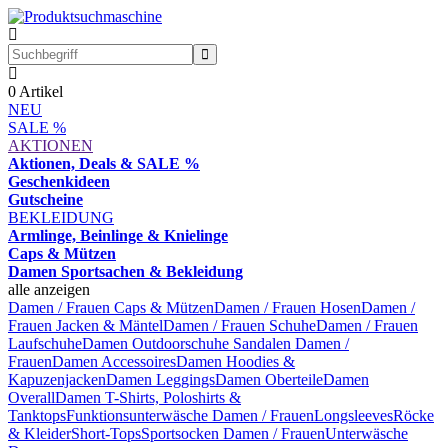
0
Artikel
NEU
SALE %
AKTIONEN
Aktionen, Deals & SALE %
Geschenkideen
Gutscheine
BEKLEIDUNG
Armlinge, Beinlinge & Knielinge
Caps & Mützen
Damen Sportsachen & Bekleidung
alle anzeigen
Damen / Frauen Caps & Mützen
Damen / Frauen Hosen
Damen /
Frauen Jacken & Mäntel
Damen / Frauen Schuhe
Damen / Frauen
Laufschuhe
Damen Outdoorschuhe
Sandalen Damen /
Frauen
Damen Accessoires
Damen Hoodies &
Kapuzenjacken
Damen Leggings
Damen Oberteile
Damen
Overall
Damen T-Shirts, Poloshirts &
Tanktops
Funktionsunterwäsche Damen / Frauen
Longsleeves
Röcke
& Kleider
Short-Tops
Sportsocken Damen / Frauen
Unterwäsche