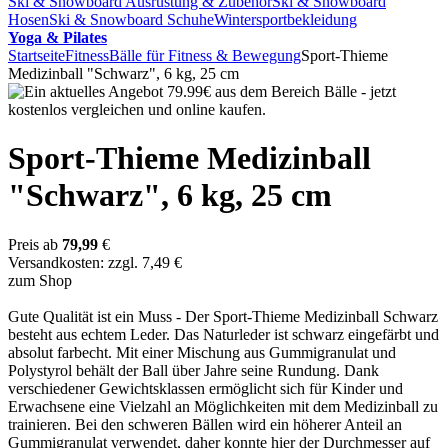
Ski & Snowboard Ausrüstung & Zubehör
Ski & Snowboard
Hosen
Ski & Snowboard Schuhe
Wintersportbekleidung
Yoga & Pilates
Startseite
Fitness
Bälle für Fitness & Bewegung
Sport-Thieme
Medizinball "Schwarz", 6 kg, 25 cm
Sport-Thieme Medizinball
"Schwarz", 6 kg, 25 cm
Preis ab
79,99
€
Versandkosten: zzgl. 7,49 €
zum Shop
Gute Qualität ist ein Muss - Der Sport-Thieme Medizinball Schwarz
besteht aus echtem Leder. Das Naturleder ist schwarz eingefärbt und
absolut farbecht. Mit einer Mischung aus Gummigranulat und
Polystyrol behält der Ball über Jahre seine Rundung. Dank
verschiedener Gewichtsklassen ermöglicht sich für Kinder und
Erwachsene eine Vielzahl an Möglichkeiten mit dem Medizinball zu
trainieren. Bei den schweren Bällen wird ein höherer Anteil an
Gummigranulat verwendet, daher konnte hier der Durchmesser auf