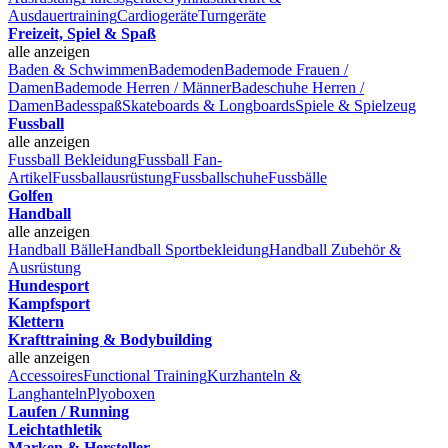
Ausdauertraining
Cardiogeräte
Turngeräte
Freizeit, Spiel & Spaß
alle anzeigen
Baden & Schwimmen
Bademoden
Bademode Frauen /
Damen
Bademode Herren / Männer
Badeschuhe Herren /
Damen
Badesspaß
Skateboards & Longboards
Spiele & Spielzeug
Fussball
alle anzeigen
Fussball Bekleidung
Fussball Fan-
Artikel
Fussballausrüstung
Fussballschuhe
Fussbälle
Golfen
Handball
alle anzeigen
Handball Bälle
Handball Sportbekleidung
Handball Zubehör &
Ausrüstung
Hundesport
Kampfsport
Klettern
Krafttraining & Bodybuilding
alle anzeigen
Accessoires
Functional Training
Kurzhanteln &
Langhanteln
Plyoboxen
Laufen / Running
Leichtathletik
Marken & Hersteller