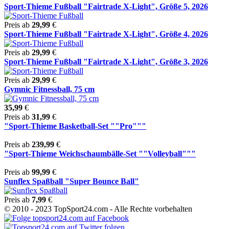
Sport-Thieme Fußball "Fairtrade X-Light", Größe 5, 2026
Preis ab
29,99
€
Sport-Thieme Fußball "Fairtrade X-Light", Größe 4, 2026
Preis ab
29,99
€
Sport-Thieme Fußball "Fairtrade X-Light", Größe 3, 2026
Preis ab
29,99
€
Gymnic Fitnessball, 75 cm
35,99
€
Preis ab
31,99
€
"Sport-Thieme Basketball-Set ""Pro"""
Preis ab
239,99
€
"Sport-Thieme Weichschaumbälle-Set ""Volleyball"""
Preis ab
99,99
€
Sunflex Spaßball "Super Bounce Ball"
Preis ab
7,99
€
© 2010 - 2023 TopSport24.com - Alle Rechte vorbehalten