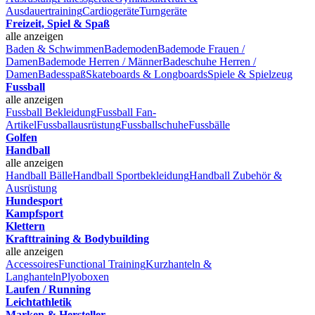
Ausdauertraining
Cardiogeräte
Turngeräte
Freizeit, Spiel & Spaß
alle anzeigen
Baden & Schwimmen
Bademoden
Bademode Frauen /
Damen
Bademode Herren / Männer
Badeschuhe Herren /
Damen
Badesspaß
Skateboards & Longboards
Spiele & Spielzeug
Fussball
alle anzeigen
Fussball Bekleidung
Fussball Fan-
Artikel
Fussballausrüstung
Fussballschuhe
Fussbälle
Golfen
Handball
alle anzeigen
Handball Bälle
Handball Sportbekleidung
Handball Zubehör &
Ausrüstung
Hundesport
Kampfsport
Klettern
Krafttraining & Bodybuilding
alle anzeigen
Accessoires
Functional Training
Kurzhanteln &
Langhanteln
Plyoboxen
Laufen / Running
Leichtathletik
Marken & Hersteller