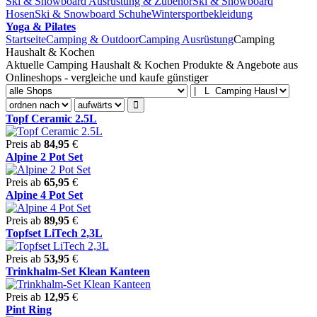
Ski & Snowboard Ausrüstung & Zubehör
Ski & Snowboard
Hosen
Ski & Snowboard Schuhe
Wintersportbekleidung
Yoga & Pilates
Startseite
Camping & Outdoor
Camping Ausrüstung
Camping
Haushalt & Kochen
Aktuelle Camping Haushalt & Kochen Produkte & Angebote aus
Onlineshops - vergleiche und kaufe günstiger
Topf Ceramic 2.5L
Preis ab
84,95
€
Alpine 2 Pot Set
Preis ab
65,95
€
Alpine 4 Pot Set
Preis ab
89,95
€
Topfset LiTech 2,3L
Preis ab
53,95
€
Trinkhalm-Set Klean Kanteen
Preis ab
12,95
€
Pint Ring