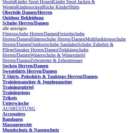
Shorts
Kinder Sport Hosen
Kinder Sport Jacken &
Westen
Kindersocken
Röcke Kinder
Shirts
Oberteile Damen/Herren
Outdoor Bekleidung
Schuhe Herren/Damen
alle anzeigen
Fitnessschuhe Herren/Damen
Freizeitschuhe
Herren/Damen
Hüttenschuhe Herren/Damen
Multifunktionsschuhe
Herren/Damen
Outdoorschuhe
Sandalen
Schuhe Zubehör &
Pflege
Sneaker Herren/Damen
Trekkingschuhe
Herren/Damen
Winterschuhe & Winterstiefel
Herren/Damen
Zehentreter & Zehentrenner
Socken Herren/Damen
Sweatshirts Herren/Damen
T-Shirts, Poloshirts & Tanktops Herren/Damen
Trainingsanzüge & Jogginganzüge
Trainingsgürtel
Trainingstops
Trikots
Unterwäsche
AUSRÜSTUNG
Accessoires
Bandagen
Massagegeräte
Mundschutz & Nasenschutz