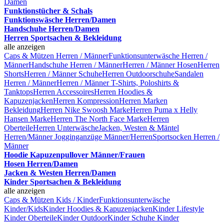
Damen
Funktionstücher & Schals
Funktionswäsche Herren/Damen
Handschuhe Herren/Damen
Herren Sportsachen & Bekleidung
alle anzeigen
Caps & Mützen Herren / Männer
Funktionsunterwäsche Herren /
Männer
Handschuhe Herren / Männer
Herren / Männer Hosen
Herren
Shorts
Herren / Männer Schuhe
Herren Outdoorschuhe
Sandalen
Herren / Männer
Herren / Männer T-Shirts, Poloshirts &
Tanktops
Herren Accessoires
Herren Hoodies &
Kapuzenjacken
Herren Kompression
Herren Marken
Bekleidung
Herren Nike Swoosh Marke
Herren Puma x Helly
Hansen Marke
Herren The North Face Marke
Herren
Oberteile
Herren Unterwäsche
Jacken, Westen & Mäntel
Herren/Männer
Jogginganzüge Männer/Herren
Sportsocken Herren /
Männer
Hoodie Kapuzenpullover Männer/Frauen
Hosen Herren/Damen
Jacken & Westen Herren/Damen
Kinder Sportsachen & Bekleidung
alle anzeigen
Caps & Mützen Kids / Kinder
Funktionsunterwäsche
Kinder/Kids
Kinder Hoodies & Kapuzenjacken
Kinder Lifestyle
Kinder Oberteile
Kinder Outdoor
Kinder Schuhe
Kinder