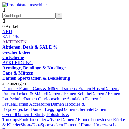
0
Artikel
NEU
SALE %
AKTIONEN
Aktionen, Deals & SALE %
Geschenkideen
Gutscheine
BEKLEIDUNG
Armlinge, Beinlinge & Knielinge
Caps & Mützen
Damen Sportsachen & Bekleidung
alle anzeigen
Damen / Frauen Caps & Mützen
Damen / Frauen Hosen
Damen /
Frauen Jacken & Mäntel
Damen / Frauen Schuhe
Damen / Frauen
Laufschuhe
Damen Outdoorschuhe
Sandalen Damen /
Frauen
Damen Accessoires
Damen Hoodies &
Kapuzenjacken
Damen Leggings
Damen Oberteile
Damen
Overall
Damen T-Shirts, Poloshirts &
Tanktops
Funktionsunterwäsche Damen / Frauen
Longsleeves
Röcke
& Kleider
Short-Tops
Sportsocken Damen / Frauen
Unterwäsche