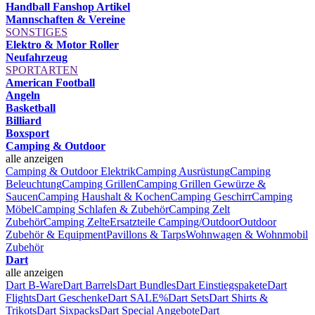
Handball Fanshop Artikel
Mannschaften & Vereine
SONSTIGES
Elektro & Motor Roller
Neufahrzeug
SPORTARTEN
American Football
Angeln
Basketball
Billiard
Boxsport
Camping & Outdoor
alle anzeigen
Camping & Outdoor Elektrik
Camping Ausrüstung
Camping
Beleuchtung
Camping Grillen
Camping Grillen Gewürze &
Saucen
Camping Haushalt & Kochen
Camping Geschirr
Camping
Möbel
Camping Schlafen & Zubehör
Camping Zelt
Zubehör
Camping Zelte
Ersatzteile Camping/Outdoor
Outdoor
Zubehör & Equipment
Pavillons & Tarps
Wohnwagen & Wohnmobil
Zubehör
Dart
alle anzeigen
Dart B-Ware
Dart Barrels
Dart Bundles
Dart Einstiegspakete
Dart
Flights
Dart Geschenke
Dart SALE%
Dart Sets
Dart Shirts &
Trikots
Dart Sixpacks
Dart Special Angebote
Dart