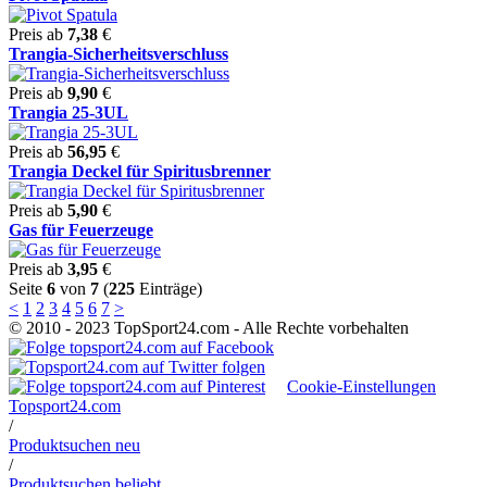
Preis ab
7,38
€
Trangia-Sicherheitsverschluss
Preis ab
9,90
€
Trangia 25-3UL
Preis ab
56,95
€
Trangia Deckel für Spiritusbrenner
Preis ab
5,90
€
Gas für Feuerzeuge
Preis ab
3,95
€
Seite
6
von
7
(
225
Einträge)
<
1
2
3
4
5
6
7
>
© 2010 - 2023 TopSport24.com - Alle Rechte vorbehalten
Cookie-Einstellungen
Topsport24.com
/
Produktsuchen neu
/
Produktsuchen beliebt