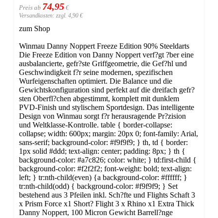
74,95
Preis ab
€
Versandkosten: zzgl. 4,90 €
zum Shop
Winmau Danny Noppert Freeze Edition 90% Steeldarts
Die Freeze Edition von Danny Noppert verf?gt ?ber eine
ausbalancierte, gefr?ste Griffgeometrie, die Gef?hl und
Geschwindigkeit f?r seine modernen, spezifischen
Wurfeigenschaften optimiert. Die Balance und die
Gewichtskonfiguration sind perfekt auf die dreifach gefr?
sten Oberfl?chen abgestimmt, komplett mit dunklem
PVD-Finish und stylischem Sportdesign. Das intelligente
Design von Winmau sorgt f?r herausragende Pr?zision
und Weltklasse-Kontrolle. table { border-collapse:
collapse; width: 600px; margin: 20px 0; font-family: Arial,
sans-serif; background-color: #f9f9f9; } th, td { border:
1px solid #ddd; text-align: center; padding: 8px; } th {
background-color: #a7c826; color: white; } td:first-child {
background-color: #f2f2f2; font-weight: bold; text-align:
left; } tr:nth-child(even) {a background-color: #ffffff; }
tr:nth-child(odd) { background-color: #f9f9f9; } Set
bestehend aus 3 Pfeilen inkl. Sch?fte und Flights Schaft 3
x Prism Force x1 Short? Flight 3 x Rhino x1 Extra Thick
Danny Noppert, 100 Micron Gewicht Barrell?nge