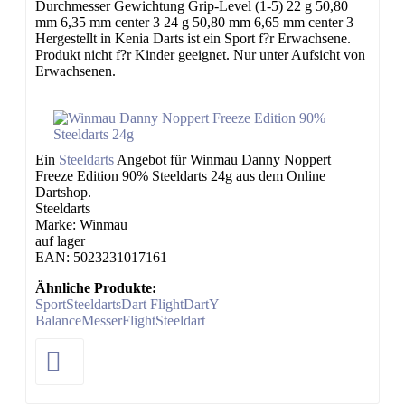
Durchmesser Gewichtung Grip-Level (1-5) 22 g 50,80
mm 6,35 mm center 3 24 g 50,80 mm 6,65 mm center 3
Hergestellt in Kenia Darts ist ein Sport f?r Erwachsene.
Produkt nicht f?r Kinder geeignet. Nur unter Aufsicht von
Erwachsenen.
Ein
Steeldarts
Angebot für Winmau Danny Noppert
Freeze Edition 90% Steeldarts 24g aus dem Online
Dartshop.
Steeldarts
Marke: Winmau
auf lager
EAN: 5023231017161
Ähnliche Produkte:
Sport
Steeldarts
Dart Flight
Dart
Y
Balance
Messer
Flight
Steeldart