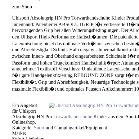
zum Shop
Uhlsport Absolutgrip HN Pro Torwarthandschuhe Kinder Produkt
Innenhand: Patentierter ABSOLUTGRIP f�r verbesserte D�m
hervorragenden Grip bei allen Witterungsbedingungen. Der Allr
den Uhlsport High-Performance Haftsch�umen. Die patentierte
Latexmischung bietet das optimale Verh�ltnis zwischen bestm
und Abriebfestigkeit Schnitt: Halb negativ - Innennahtkonstruktio
zwischen Innen- und Oberhand eingearbeiteten Schichteln f�r e
Passform und hohen Tragekomfort Handschuhk�rper: Atmungsa
angenehmer Textilstoff Verschluss: Umlaufende Latexlasche un
f�r gute Handgelenkfixierung REBOUND ZONE sorgt f�r m
Flexibilit�t, Grip und Abriebfestigkeit. Neuartige Technologie 
maximale Flexibilit�t und optimales Fausten Artikelnummer: 1
Ein Angebot
für Uhlsport
Absolutgrip HN Pro
Torwarthandschuhe
Kinder aus dem Sport
Onlineshop.
Kategorie:
Sport
und Campingartikel/Equipment
Marke:
Sofort Lieferbar