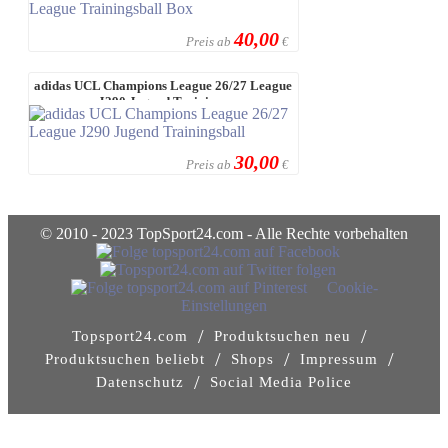
40,00
Preis ab
€
adidas UCL Champions League 26/27 League
J290 Jugend Trainin ...
30,00
Preis ab
€
© 2010 - 2023 TopSport24.com - Alle Rechte vorbehalten
Cookie-
Einstellungen
/
/
Topsport24.com
Produktsuchen neu
/
/
/
Produktsuchen beliebt
Shops
Impressum
/
Datenschutz
Social Media Police