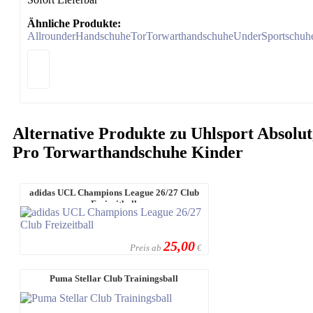
Ähnliche Produkte:
Allrounder
Handschuhe
Tor
Torwarthandschuhe
Under
Sport
schuh
Alternative Produkte zu Uhlsport Absolu
Pro Torwarthandschuhe Kinder
adidas UCL Champions League 26/27 Club
Freizeitball
25,00
Preis ab
€
Puma Stellar Club Trainingsball